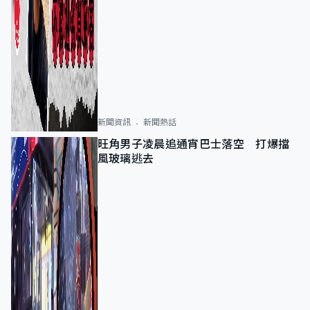
新聞資訊
新聞熱話
旺角男子凌晨追通宵巴士落空 打爆擋
風玻璃逃去