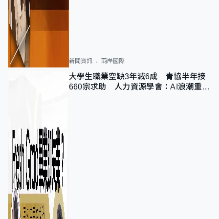
新聞資訊
兩岸國際
大學生職業空缺3年減6成 青協半年接
660宗求助 人力資源學會：AI浪潮重整
職位需求