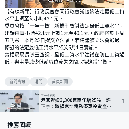
L
U
o
n
【有線新聞】行政長官會同行政會議接納法定最低工資
a
m
d
u
水平上調至每小時43.1元。
e
t
d
e
:
委員會按「一年一檢」新機制檢討法定最低工資水平，
7
5
建議由每小時42.1元上調1元至43.1元，政府將於下周
.
0
五刊憲，本月25日提交立法會，若建議獲立法會通過，
0
%
修訂的法定最低工資水平將於5月1日實施。
勞福局局長孫玉菡說，最低工資水平建議在防止工資過
低，與盡量減少低薪職位流失之間取得適當平衡。
新聞資訊
港聞
首頁新聞
下一則新聞
港家辦逾3,300家兩年增25% 許
正宇：將擴家辦稅務優惠投資產品
範圍
推薦閱讀