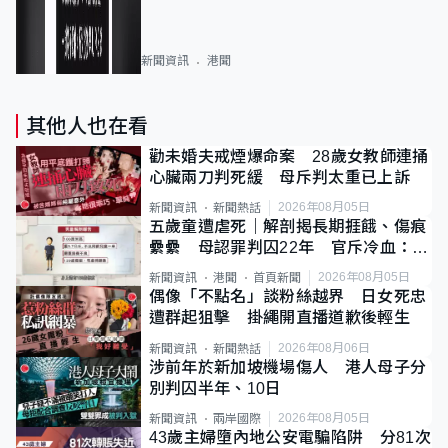
新聞資訊
港聞
其他人也在看
勸未婚夫戒煙爆命案 28歲女教師連捅
心臟兩刀判死緩 母斥判太重已上訴
2026年08月05日
新聞資訊
新聞熱話
五歲童遭虐死｜解剖揭長期捱餓、傷痕
纍纍 母認罪判囚22年 官斥冷血：同
類案最惡劣
2026年08月05日
新聞資訊
港聞
首頁新聞
偶像「不點名」談粉絲越界 日女死忠
遭群起狙擊 掛繩開直播道歉後輕生
2026年08月06日
新聞資訊
新聞熱話
涉前年於新加坡機場傷人 港人母子分
別判囚半年、10日
2026年08月05日
新聞資訊
兩岸國際
43歲主婦墮內地公安電騙陷阱 分81次