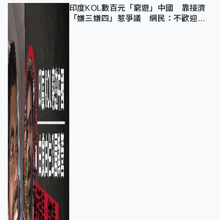
印度KOL數百元「窮遊」中國 靠接濟
「嫌三嫌四」惹爭議 網民：不歡迎劣
質旅客