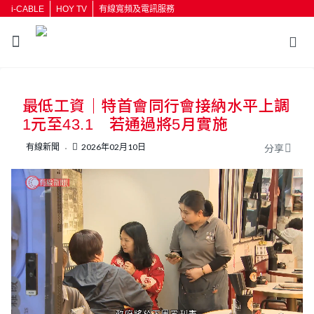
i-CABLE
HOY TV
有線寬頻及電訊服務
返回
最低工資｜特首會同行會接納水平上調
按輸入鍵開始搜尋
1元至43.1 若通過將5月實施
有線新聞
2026年02月10日
分享