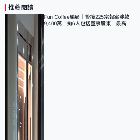
推薦閱讀
Fun Coffee騙局｜警接225宗報案涉款
9,400萬 拘6人包括董事股東 最高金
額一宗涉近千萬