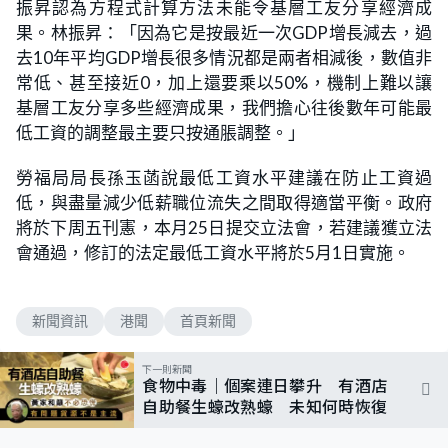
振昇認為方程式計算方法未能令基層工友分享經濟成
果。林振昇：「因為它是按最近一次GDP增長減去，過
去10年平均GDP增長很多情況都是兩者相減後，數值非
常低、甚至接近0，加上還要乘以50%，機制上難以讓
基層工友分享多些經濟成果，我們擔心往後數年可能最
低工資的調整最主要只按通脹調整。」
勞福局局長孫玉菡說最低工資水平建議在防止工資過
低，與盡量減少低薪職位流失之間取得適當平衡。政府
將於下周五刊憲，本月25日提交立法會，若建議獲立法
會通過，修訂的法定最低工資水平將於5月1日實施。
新聞資訊
港聞
首頁新聞
下一則新聞
食物中毒｜個案連日攀升 有酒店
自助餐生蠔改熟蠔 未知何時恢復