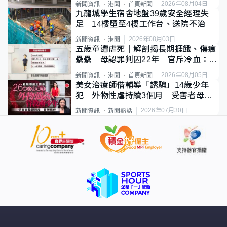
2026年08月04日
新聞資訊
港聞
首頁新聞
九龍城學生宿舍地盤39歲安全經理失
足 14樓墮至4樓工作台、送院不治
2026年08月03日
新聞資訊
港聞
五歲童遭虐死｜解剖揭長期捱餓、傷痕
纍纍 母認罪判囚22年 官斥冷血：同
類案最惡劣
2026年08月05日
新聞資訊
港聞
首頁新聞
美女治療師借輔導「誘騙」14歲少年
犯 外物性虐持續3個月 受害者母：
要保護其他人
2026年07月30日
新聞資訊
新聞熱話