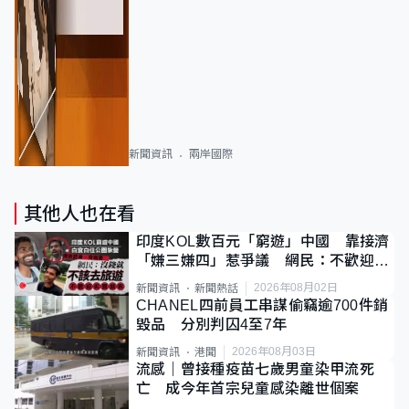
新聞資訊
兩岸國際
其他人也在看
印度KOL數百元「窮遊」中國 靠接濟
「嫌三嫌四」惹爭議 網民：不歡迎劣
質旅客
2026年08月02日
新聞資訊
新聞熱話
CHANEL四前員工串謀偷竊逾700件銷
毀品 分別判囚4至7年
2026年08月03日
新聞資訊
港聞
流感｜曾接種疫苗七歲男童染甲流死
亡 成今年首宗兒童感染離世個案