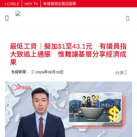
i-CABLE
HOY TV
有線寬頻及電訊服務
返回
最低工資｜擬加$1至43.1元 有議員指
按輸入鍵開始搜尋
大致追上通脹 惟難讓基層分享經濟成
果
有線新聞
2026年02月10日
分享