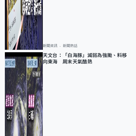
新聞資訊
新聞熱話
天文台：「白海豚」減弱為強颱、料移
向東海 周末天氣酷熱