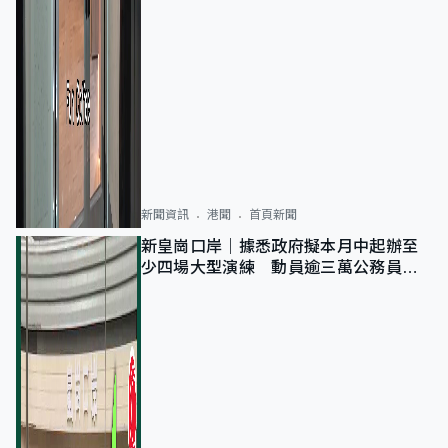
新聞資訊
港聞
首頁新聞
新皇崗口岸｜據悉政府擬本月中起辦至
少四場大型演練 動員逾三萬公務員人
次測試