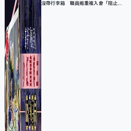
沒帶行李箱 職員揭重複入會「阻止唔
到」