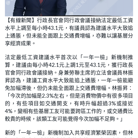
L
U
o
n
【有線新聞】行政長官會同行政會議接納法定最低工資
a
m
d
u
水平上調至每小時43.1元，有議員認為建議水平大致追
e
t
d
e
:
上通脹，但未能全面跟上交通費增幅，亦難以讓基層分
1
8
享經濟成果。
.
5
2
法定最低工資建議水平首次以「一年一檢」新機制推
%
算，建議由每小時42.1元上調1元至43.1元，獲行政長
官會同行政會議接納。身兼勞聯主席的立法會議員林振
昇認為，建議工資水平大致能追上通脹，一年一檢能避
免加幅滯後，但仍未能全面跟上交通費增幅。林振昇：
「今次的加幅是2.3%左右，但是消費物價中有很多項目
的，有些項目如交通開支，有時升幅超過3%或接近
4%，變相有些基層工友可能要跨區工作的，或交通費比
較貴的時候，該類工友可能覺得今次加幅不足夠。」
新的「一年一檢」新機制加入共享經濟繁榮因素，但林