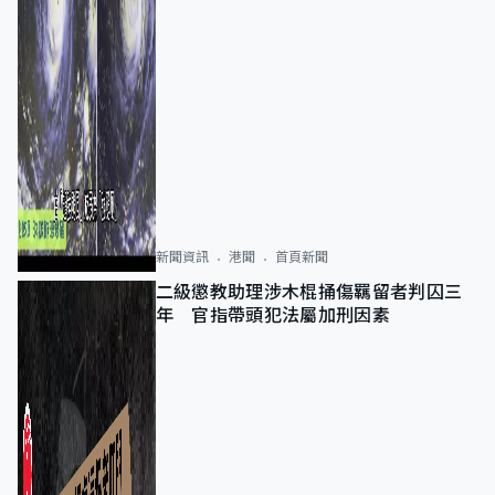
新聞資訊
港聞
首頁新聞
二級懲教助理涉木棍捅傷羈留者判囚三
年 官指帶頭犯法屬加刑因素