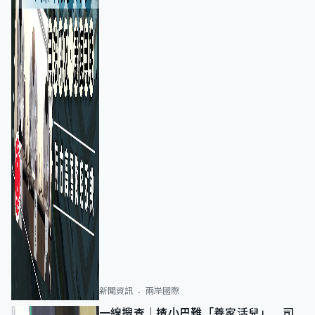
新聞資訊
兩岸國際
一線搜查｜揸小巴難「養家活兒」 司