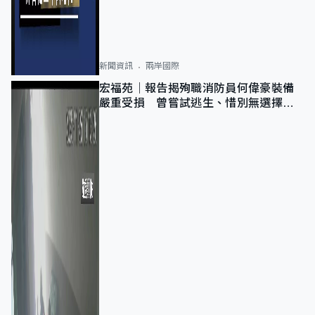
新聞資訊
兩岸國際
宏福苑｜報告揭殉職消防員何偉豪裝備
嚴重受損 曾嘗試逃生、惜別無選擇下
棄裝備墮樓