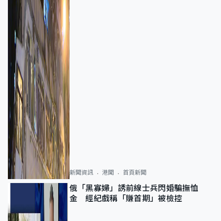
新聞資訊
港聞
首頁新聞
俄「黑寡婦」誘前線士兵閃婚騙撫恤
金 經紀戲稱「賺首期」被檢控