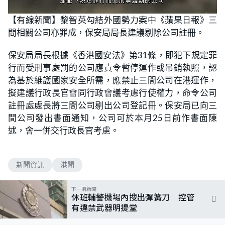
L
U
o
n
【有線新聞】黎智英勾結外國勢力案中《蘋果日報》三
a
m
d
u
間相關公司亦罪成，保安局局長建議剔除公司註冊。
e
t
d
e
:
5
保安局局長根據《香港國安法》第31條，即犯下規定罪
2
.
行而受刑事處罰的公司應責令暫停運作或吊銷執照，認
6
3
為基於維護國家安全所需，應禁止三間公司在港運作，
%
擬建議行政長官會同行政會議考慮行使權力，命令公司
註冊處處長將三間公司剔出公司登記冊。保安局已向三
間公司發出書面通知，公司可於本月25日前作書面陳
述，會一併交行政長官考慮。
新聞資訊
港聞
下一則新聞
休班輔警機場內搜出彈簧刀 控管
有違禁武器明提堂