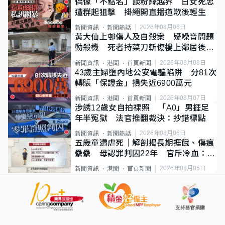
偶像「不點名」談粉絲越界 日女死忠
遭群起狙擊 掛繩開直播道歉後輕生
2026年08月06日
新聞資訊
新聞熱話
黃大仙上邨傷人及自殺案 疑噪音問題
動殺機 死者持菜刀斬傷樓上鄰居後墮
斃
2026年08月08日
新聞資訊
港聞
首頁新聞
43歲主婦墮內地公安電騙陷阱 分81次
轉賬「保證金」損失近6900萬元
2026年08月07日
新聞資訊
港聞
首頁新聞
涉誘12歲女自拍祼照 「A0」男捱足
年半冤獄 法官推翻裁決：抄錯標點
2026年08月06日
新聞資訊
新聞熱話
五歲童遭虐死｜解剖揭長期捱餓、傷痕
纍纍 母認罪判囚22年 官斥冷血：同
類案最惡劣
2026年08月05日
新聞資訊
港聞
首頁新聞