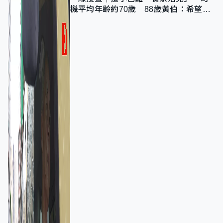
機平均年齡約70歲 88歲黃伯：希望一
直揸落去