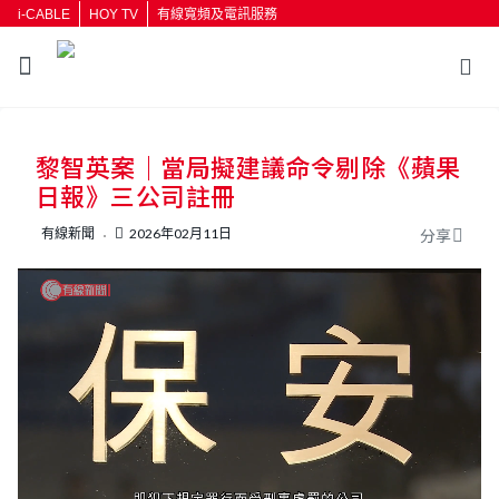
i-CABLE
HOY TV
有線寬頻及電訊服務
返回
黎智英案｜當局擬建議命令剔除《蘋果
按輸入鍵開始搜尋
日報》三公司註冊
有線新聞
2026年02月11日
分享