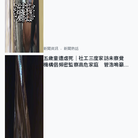
新聞資訊
新聞熱話
五歲童遭虐死｜社工三度家訪未察覺
機構倡頻密監察高危家庭 管浩鳴籲加
強跨部門協作