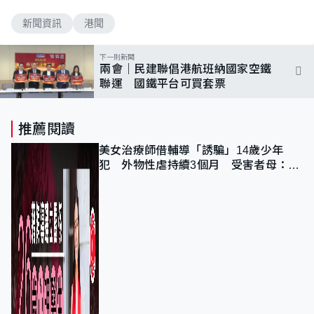
新聞資訊
港聞
下一則新聞
兩會｜民建聯倡港航班納國家空鐵
聯運 國鐵平台可買套票
推薦閱讀
美女治療師借輔導「誘騙」14歲少年
犯 外物性虐持續3個月 受害者母：要
保護其他人