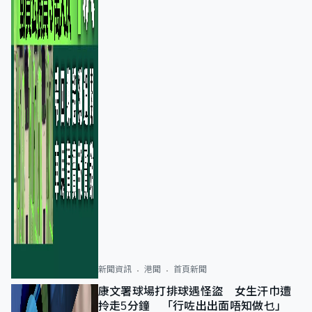
新聞資訊
港聞
首頁新聞
康文署球場打排球遇怪盜 女生汗巾遭
拎走5分鐘 「行咗出出面唔知做乜」