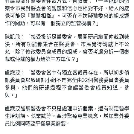
有議員關注醫委會仲裁方式。何敬康：「一些拖延的個
案令市民對醫委會的觀感和信心也相對不好，給人的感
覺可能是『醫醫相衛』。可否在不妨礙醫委會的組成運
作的問題，可以有一個獨立的監管機構？」
陳凱欣：「接受投訴是醫委會，展開研訊繼而仲裁到裁
決，所有功能都集合在醫委會，市民覺得觀感上不公
允。除了修改委員會成員的組成，會否考慮分拆一個審
裁或仲裁的權力給第三方單位？」
盧寵茂：「醫委會當中有獨立審裁員存在，所以初步偵
訊委員會以致研訊小組不是完全由32個醫務委員會委員
參與，他們的研訊過程不會讓醫委會成員知道、參
與。」
盧寵茂強調醫委會不只是處理申訴個案，還有制定醫學
生培訓課、執業試等，牽涉醫療專業概念，增加業外委
員比例同時要平衡專業需要。