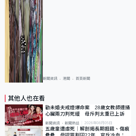
新聞資訊
港聞
首頁新聞
其他人也在看
勸未婚夫戒煙爆命案 28歲女教師連捅
心臟兩刀判死緩 母斥判太重已上訴
2026年08月05日
新聞資訊
新聞熱話
五歲童遭虐死｜解剖揭長期捱餓、傷痕
纍纍 母認罪判囚22年 官斥冷血：同