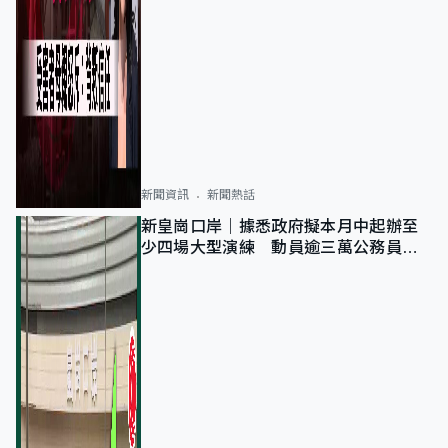
新聞資訊
新聞熱話
新皇崗口岸｜據悉政府擬本月中起辦至
少四場大型演練 動員逾三萬公務員人
次測試