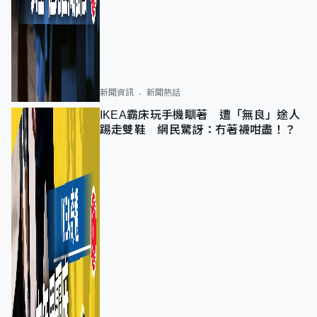
新聞資訊
新聞熱話
IKEA霸床玩手機瞓著 遭「無良」途人
踢走雙鞋 網民驚訝：冇著襪咁盡！？