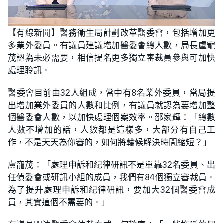
L
U
o
n
【有線新聞】醫務衞生局計劃改革醫委會，包括增加更
a
m
d
u
多業外委員。有議員建議增加醫委會總人數，局長盧寵
e
t
d
e
:
茂認為未必需要，相信提名更多獨立審裁員參與可加快
1
8
處理聆訊。
.
1
8
醫委會目前由32人組成，當中有8名業外委員，當局提
%
出增加業外委員的人數和比例，有議員就認為要增加整
個醫委會人數，以加快處理個案效率。邵家輝：「總數
人數不增加的話，人數都是這樣多，大部分有自己工
作，不是天天為你審的，如何將輪候解決時間縮短？」
盧寵茂：「處理申訴和紀律研訊不是單靠32名委員、出
任偵委會或研訊小組的成員，我們有84個獨立審裁員。
為了提升處理申訴和紀律研訊，要加大32個醫委會成
員，其實這個不需要的。」