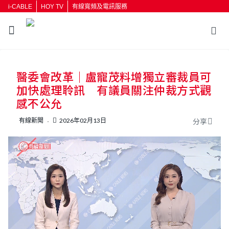
i-CABLE
HOY TV
有線寬頻及電訊服務
返回
醫委會改革｜盧寵茂料增獨立審裁員可
按輸入鍵開始搜尋
加快處理聆訊 有議員關注仲裁方式觀
感不公允
有線新聞
2026年02月13日
分享