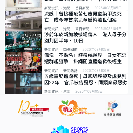
類案最惡劣
2026年08月05日
新聞資訊
港聞
首頁新聞
流感｜曾接種疫苗七歲男童染甲流死
亡 成今年首宗兒童感染離世個案
2026年08月04日
新聞資訊
港聞
首頁新聞
涉前年於新加坡機場傷人 港人母子分
別判囚半年、10日
2026年08月05日
新聞資訊
兩岸國際
偶像「不點名」談粉絲越界 日女死忠
遭群起狙擊 掛繩開直播道歉後輕生
2026年08月06日
新聞資訊
新聞熱話
五歲童疑遭虐死｜母親認誤殺及虐兒判
囚22年 官斥被告殘忍、同類案最惡劣
2026年08月05日
新聞資訊
港聞