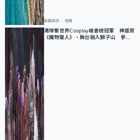
新聞資訊
港聞
港隊奪世界Cosplay峰會總冠軍 神還原
《魔物獵人》、舞台融入獅子山 參賽
者：讓大家認識香港