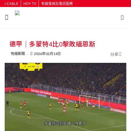
i-CABLE
HOY TV
有線寬頻及電訊服務
返回
德甲｜多蒙特4比0擊敗緬恩斯
按輸入鍵開始搜尋
有線新聞
2026年02月14日
分享