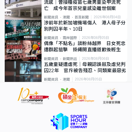
流感｜曾接種疫苗七歲男童染甲流死
亡 成今年首宗兒童感染離世個案
2026年08月04日
新聞資訊
港聞
首頁新聞
涉前年於新加坡機場傷人 港人母子分
別判囚半年、10日
2026年08月05日
新聞資訊
兩岸國際
偶像「不點名」談粉絲越界 日女死忠
遭群起狙擊 掛繩開直播道歉後輕生
2026年08月06日
新聞資訊
新聞熱話
五歲童疑遭虐死｜母親認誤殺及虐兒判
囚22年 官斥被告殘忍、同類案最惡劣
2026年08月05日
新聞資訊
港聞