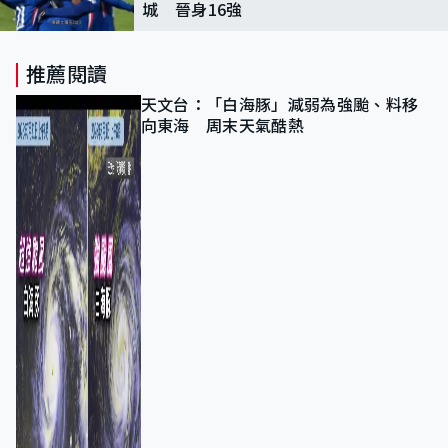
城 晉身16強
推薦閱讀
天文台：「白海豚」減弱為強颱、料移
向東海 周末天氣酷熱