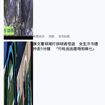
新聞資訊
港聞
首頁新聞
康文署球場打排球遇怪盜 女生汗巾遭
拎走5分鐘 「行咗出出面唔知做乜」