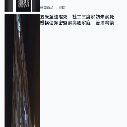
新聞資訊
港聞
五歲童遭虐死｜社工三度家訪未察覺
機構倡頻密監察高危家庭 管浩鳴籲加
強跨部門協作