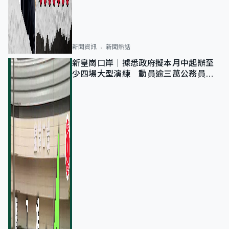
新聞資訊
新聞熱話
新皇崗口岸｜據悉政府擬本月中起辦至
少四場大型演練 動員逾三萬公務員人
次測試