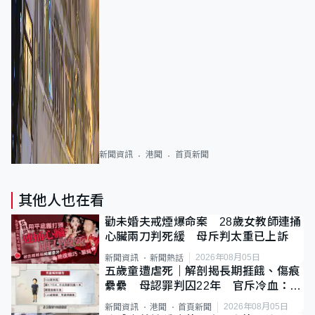
新聞資訊
港聞
首頁新聞
其他人也在看
勸未婚夫戒煙爆命案 28歲女教師連捅
心臟兩刀判死緩 母斥判太重已上訴
2026年08月05日
新聞資訊
新聞熱話
五歲童遭虐死｜解剖揭長期捱餓、傷痕
纍纍 母認罪判囚22年 官斥冷血：同
類案最惡劣
2026年08月05日
新聞資訊
港聞
首頁新聞