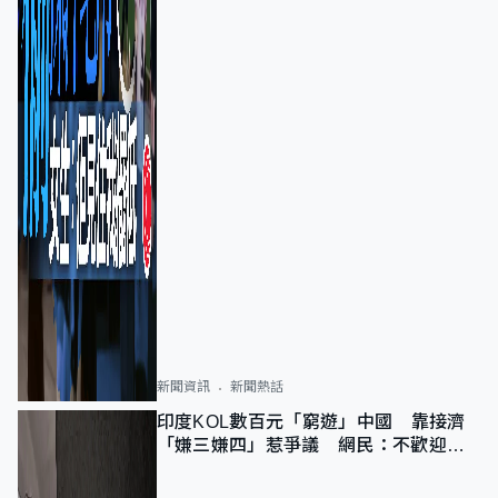
新聞資訊
新聞熱話
印度KOL數百元「窮遊」中國 靠接濟
「嫌三嫌四」惹爭議 網民：不歡迎劣
質旅客