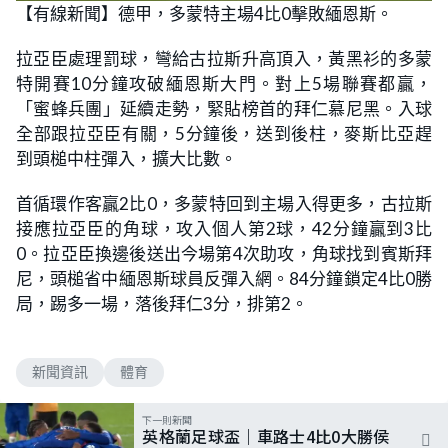
【有線新聞】德甲，多蒙特主場4比0擊敗緬恩斯。
拉亞臣處理罰球，彎給古拉斯升高頂入，黃黑衫的多蒙
特開賽10分鐘攻破緬恩斯大門。對上5場聯賽都贏，
「蜜蜂兵團」延續走勢，緊貼榜首的拜仁慕尼黑。入球
全部跟拉亞臣有關，5分鐘後，送到後柱，麥斯比亞趕
到頭槌中柱彈入，擴大比數。
首循環作客贏2比0，多蒙特回到主場入得更多，古拉斯
接應拉亞臣的角球，攻入個人第2球，42分鐘贏到3比
0。拉亞臣換邊後送出今場第4次助攻，角球找到賓斯拜
尼，頭槌省中緬恩斯球員反彈入網。84分鐘鎖定4比0勝
局，踢多一場，落後拜仁3分，排第2。
新聞資訊
體育
下一則新聞
英格蘭足球盃｜車路士4比0大勝侯