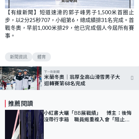
L
U
o
n
【有線新聞】短道速滑的郭子峰男子1,500米首圈止
a
m
d
u
步，以2分25秒707，小組第6，總成績排31名完成。首
e
t
d
e
:
戰冬奧，早前1,000米排29，他已完成個人今屆所有賽
1
0
事。
0
.
0
0
%
新聞資訊
體育
下一則新聞
米蘭冬奧｜翁厚全高山滑雪男子大
迴轉賽第68名完成
推薦閱讀
小紅書大曬「BB展戰績」 博主：後悔
沒帶行李箱 職員揭重複入會「阻止唔
到」