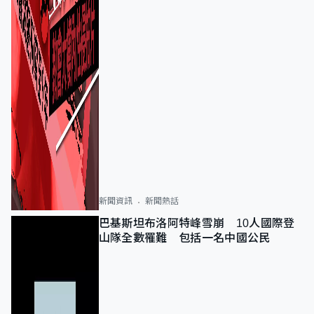
新聞資訊
新聞熱話
巴基斯坦布洛阿特峰雪崩 10人國際登
山隊全數罹難 包括一名中國公民