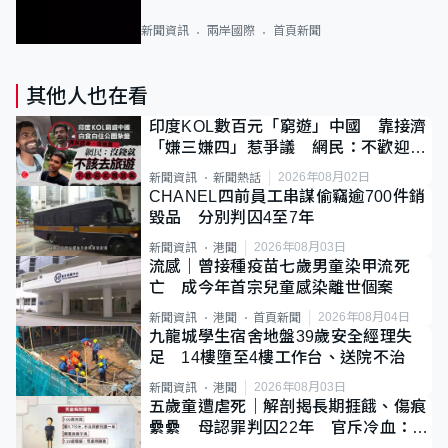
新聞資訊
兩岸國際
首頁新聞
其他人也在看
印度KOL數百元「窮遊」中國 靠接濟
「嫌三嫌四」惹爭議 網民：不歡迎劣
質旅客
2026年08月02日
新聞資訊
新聞熱話
CHANEL四前員工串謀偷竊逾700件銷
毀品 分別判囚4至7年
2026年08月03日
新聞資訊
港聞
流感｜曾接種疫苗七歲男童染甲流死
亡 成今年首宗兒童感染離世個案
2026年08月04日
新聞資訊
港聞
首頁新聞
九龍城學生宿舍地盤39歲安全經理失
足 14樓墮至4樓工作台、送院不治
2026年08月03日
新聞資訊
港聞
五歲童遭虐死｜解剖揭長期捱餓、傷痕
纍纍 母認罪判囚22年 官斥冷血：同