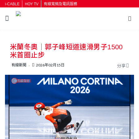
i-CABLE
HOY TV
有線寬頻及電訊服務
返回
米蘭冬奧｜郭子峰短道速滑男子1500
按輸入鍵開始搜尋
米首圈止步
有線新聞
2026年02月15日
分享