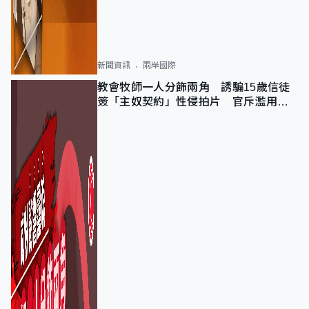
新聞資訊
兩岸國際
教會牧師一人分飾兩角 誘騙15歲信徒
簽「主奴契約」性侵拍片 官斥濫用教
友信任、二審判囚9年