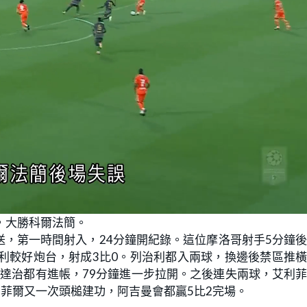
，大勝科爾法簡。
，第一時間射入，24分鐘開紀錄。這位摩洛哥射手5分鐘
利較好炮台，射成3比0。列治利都入兩球，換邊後禁區推
米達治都有進帳，79分鐘進一步拉開。之後連失兩球，艾利
利菲爾又一次頭槌建功，阿吉曼會都贏5比2完場。