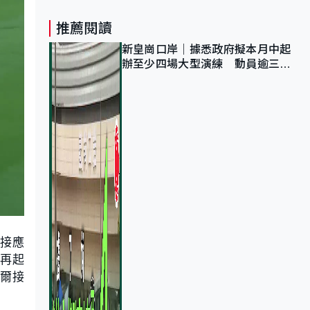
推薦閱讀
新皇崗口岸｜據悉政府擬本月中起
辦至少四場大型演練 動員逾三萬
公務員人次測試
後接應
橫再起
菲爾接