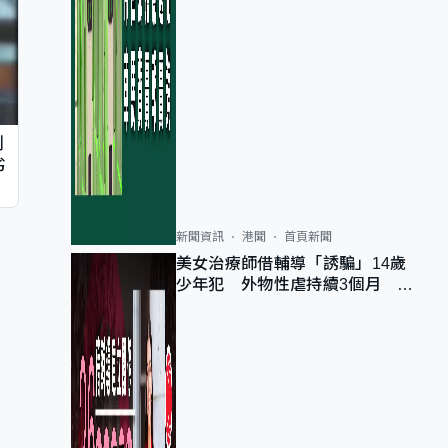
判
劣
新聞資訊
港聞
首頁新聞
美女治療師借輔導「誘騙」14歲
少年犯 外物性虐持續3個月 受
害者母：要保護其他人