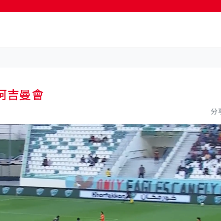
阿吉曼會
分