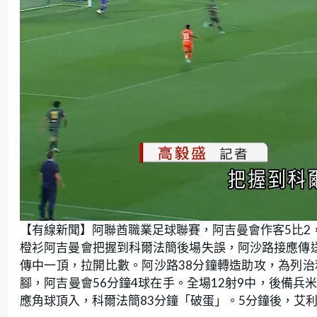
L
U
o
n
【有線新聞】阿聯酋職業足球聯賽，阿吉曼會作客5比2
a
m
d
u
e
t
橙衫阿吉曼會把握到科爾法簡後場失誤，阿沙路接應傳送
d
e
:
傳中一頂，拉開比數。阿沙路38分鐘轉造助攻，為列治
3
0
.
腳，阿吉曼會56分鐘4球在手。全場12射9中，後備兵
0
0
應角球頂入，科爾法簡83分鐘「破蛋」。5分鐘後，艾
%