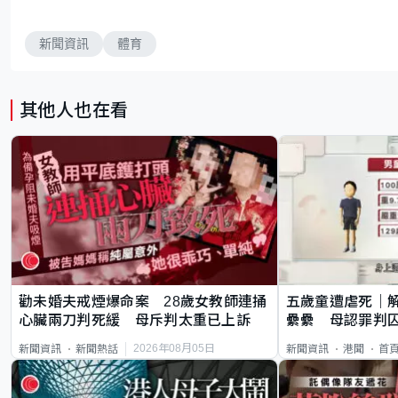
新聞資訊
體育
其他人也在看
勸未婚夫戒煙爆命案 28歲女教師連捅
五歲童遭虐死｜
心臟兩刀判死緩 母斥判太重已上訴
纍纍 母認罪判囚
類案最惡劣
2026年08月05日
新聞資訊
新聞熱話
新聞資訊
港聞
首