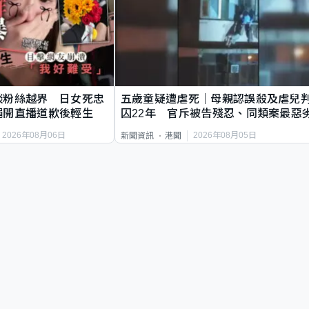
談粉絲越界 日女死忠
五歲童疑遭虐死｜母親認誤殺及虐兒
繩開直播道歉後輕生
囚22年 官斥被告殘忍、同類案最惡
2026年08月06日
2026年08月05日
新聞資訊
港聞