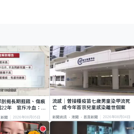
流感｜曾接種疫苗七歲男童染甲流死
解剖揭長期捱餓、傷痕
亡 成今年首宗兒童感染離世個案
22年 官斥冷血：同
2026年08月04日
新聞資訊
港聞
首頁新聞
2026年08月05日
頁新聞