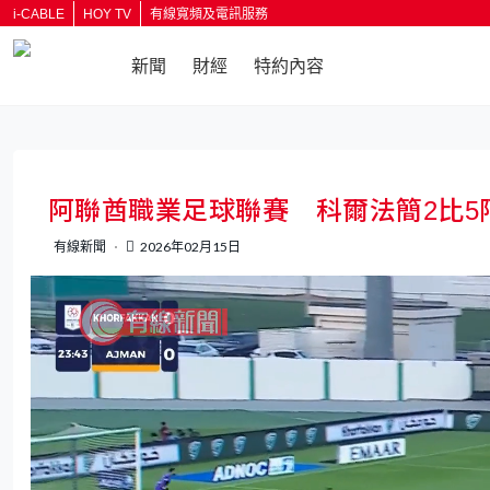
i-CABLE
HOY TV
有線寬頻及電訊服務
新聞
財經
特約內容
阿聯酋職業足球聯賽 科爾法簡2比5
有線新聞
2026年02月15日