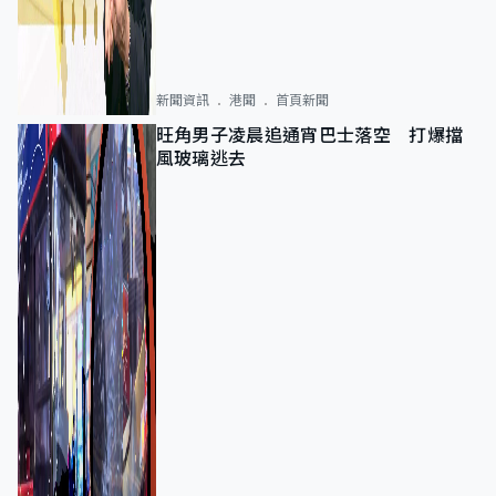
新聞資訊
港聞
首頁新聞
旺角男子凌晨追通宵巴士落空 打爆擋
風玻璃逃去