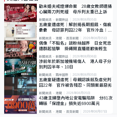
勸未婚夫戒煙爆命案 28歲女教師連捅
心臟兩刀判死緩 母斥判太重已上訴
2026年08月05日
新聞資訊
新聞熱話
五歲童遭虐死｜解剖揭長期捱餓、傷痕
纍纍 母認罪判囚22年 官斥冷血：同
類案最惡劣
2026年08月05日
新聞資訊
港聞
首頁新聞
偶像「不點名」談粉絲越界 日女死忠
遭群起狙擊 掛繩開直播道歉後輕生
2026年08月06日
新聞資訊
新聞熱話
涉前年於新加坡機場傷人 港人母子分
別判囚半年、10日
2026年08月05日
新聞資訊
兩岸國際
五歲童疑遭虐死｜母親認誤殺及虐兒判
囚22年 官斥被告殘忍、同類案最惡劣
2026年08月05日
新聞資訊
港聞
43歲主婦墮內地公安電騙陷阱 分81次
轉賬「保證金」損失近6900萬元
2026年08月07日
新聞資訊
港聞
首頁新聞