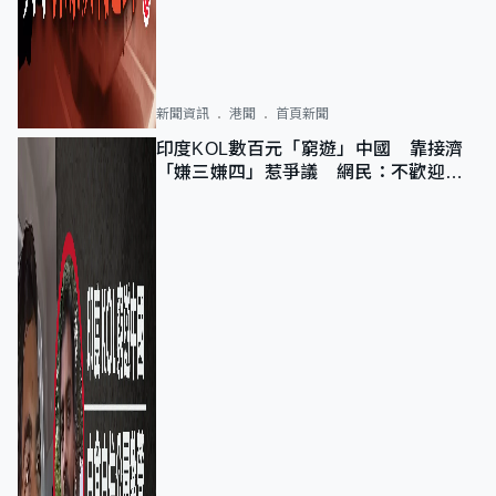
新聞資訊
港聞
首頁新聞
印度KOL數百元「窮遊」中國 靠接濟
「嫌三嫌四」惹爭議 網民：不歡迎劣
質旅客