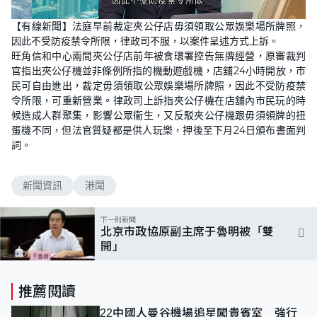
L
U
o
n
【有線新聞】法庭早前裁定夾公仔店毋須領取公眾娛樂場所牌照，
a
m
d
u
因此不受防疫禁令所限，律政司不服，以案件呈述方式上訴。
e
t
d
e
旺角信和中心兩間夾公仔店前年被食環署控告無牌經營，原審裁判
:
9
官指出夾公仔機並非條例所指的機動遊戲機，店舖24小時開放，市
2
民可自由進出，裁定毋須領取公眾娛樂場所牌照，因此不受防疫禁
.
4
令所限，可重新營業。律政司上訴指夾公仔機在店舖內市民玩的時
4
%
候造成人群聚集，影響公眾衞生，又反駁夾公仔機跟毋須領牌的扭
蛋機不同，但法官質疑都是供人玩樂，押後至下月24日頒布書面判
詞。
新聞資訊
港聞
下一則新聞
北京市政協原副主席于魯明被「雙
開」
推薦閱讀
22中國人曼谷機場追星闖貴賓室 強行