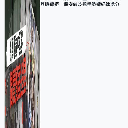
登機遭拒 保安做歧視手勢遭紀律處分