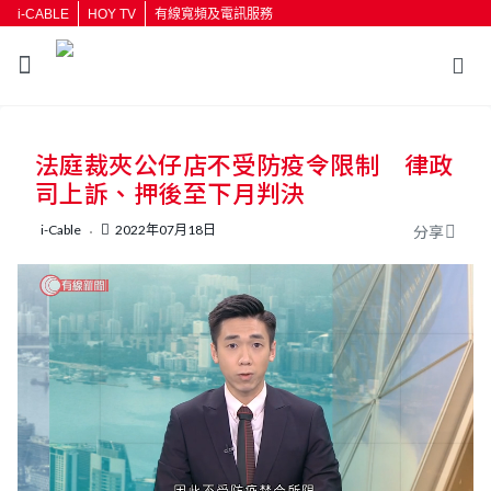
i-CABLE
HOY TV
有線寬頻及電訊服務
返回
法庭裁夾公仔店不受防疫令限制 律政
按輸入鍵開始搜尋
司上訴、押後至下月判決
i-Cable
2022年07月18日
分享