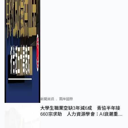
新聞資訊
兩岸國際
大學生職業空缺3年減6成 青協半年接
660宗求助 人力資源學會：AI浪潮重整
職位需求