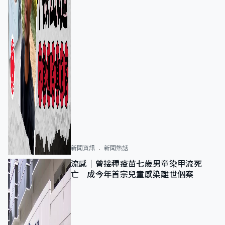
新聞資訊
新聞熱話
流感｜曾接種疫苗七歲男童染甲流死
亡 成今年首宗兒童感染離世個案