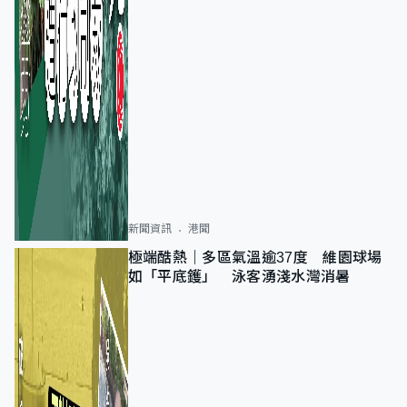
新聞資訊
港聞
極端酷熱｜多區氣溫逾37度 維園球場
如「平底鑊」 泳客湧淺水灣消暑