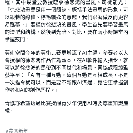
程，其中幾堂要教授臨摹徐悲鴻的畫風。司徒能光：
「徐悲鴻畫馬是用一個簡練、概括手法畫馬的形象，可
以跟牠的線條、棕毛飄逸的意趣，我們跟著做反而更容
易臨摹。」要模仿徐悲鴻的畫風，學生首先要學習畫馬
的造型和結構，然後到光暗、對比，要在兩小時課堂內
掌握竅門。
藝術空間今年的藝術比賽更增添了AI主題，參賽者以大
會授權的徐悲鴻作品作為藍本，在AI軟件輸入指令，就
可以將徐悲鴻的馬帶到不同世代和場景。青協課程總監
蔡裕星：「AI有一種互動，這個互動是互相成長，不是
一次指令就可以，而是要不斷跟AI溝通，讓它更掌握創
作者和AI的創作歷程。」
青協亦希望透過比賽提醒青少年使用AI時要尊重知識產
權。
農曆新年