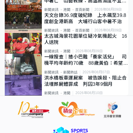
中暑亡 山藝教練：高溫高濕度不宜遠
足
2026年08月09日
新聞資訊
港聞
首頁新聞
天文台錄36.9度破紀錄 上水飆至39.8
度創全港新高 大埔行山客中暑不治
2026年08月09日
新聞資訊
港聞
首頁新聞
太古城海景花園單位疑冷氣機起火 16
人送院
2026年08月09日
新聞資訊
港聞
一線搜查｜揸小巴難「養家活兒」 司
機平均年齡約70歲 88歲黃伯：希望一
直揸落去
2026年08月07日
新聞資訊
新聞熱話
洪水橋板車運屍案 被告誤殺、阻止合
法埋葬屍體罪成 判囚3年9個月
2026年08月10日
新聞資訊
港聞