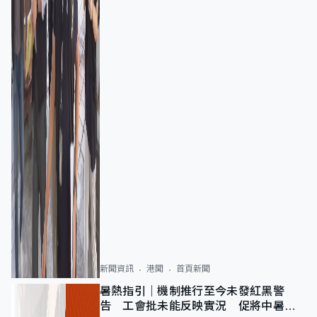
新聞資訊
港聞
首頁新聞
暑熱指引｜機制推行至今未發紅黑警
告 工會批未能反映實況 促將中暑列