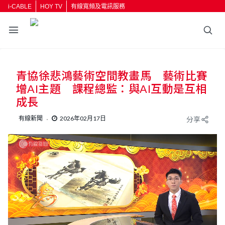
i-CABLE
HOY TV
有線寬頻及電訊服務
青協徐悲鴻藝術空間教畫馬 藝術比賽
增AI主題 課程總監：與AI互動是互相
成長
有線新聞
2026年02月17日
分享