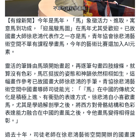
L
U
o
n
【有線新聞】今年是馬年，「馬」象徵活力、進取，寓
a
m
d
u
意馬到功成，「迎風駿馬圖」在馬年尤其受歡迎。已故
e
t
d
e
:
國畫大師徐悲鴻代表作之一亦是馬，青年協會徐悲鴻藝
4
3
術空間不單有課程學畫馬，今年的藝術比賽還加入AI元
.
1
素。
5
%
靈活的筆鋒由馬頭開始畫起，再逐筆勾畫四肢線條，就
算沒有色彩，馬匹挺拔的姿態和神韻依然栩栩如生，這
幅畫作參考已故國畫大師徐悲鴻的手筆。青協徐悲鴻藝
術空間中國畫導師司徒能光：「『馬』在中國的傳統文
化是積極上進、有衝勁的表達方式。徐悲鴻自小喜歡畫
馬，尤其是學過解剖學之後，將西方對骨骼結構和色彩
表達能力融合在中國的畫風之後，令他畫馬變得相得益
彰。」
過去十年，司徒老師在徐悲鴻藝術空間開辦的國畫課