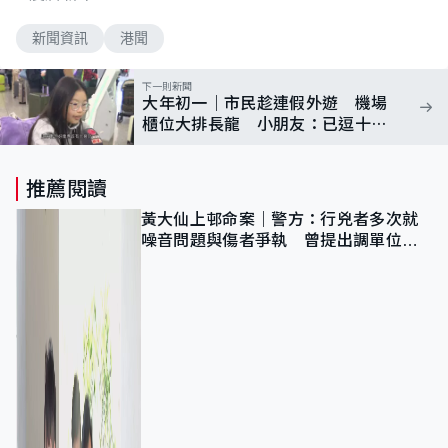
新聞資訊
港聞
下一則新聞
大年初一｜市民趁連假外遊 機場
櫃位大排長龍 小朋友：已逗十幾
封利是
推薦閱讀
黃大仙上邨命案｜警方：行兇者多次就
噪音問題與傷者爭執 曾提出調單位已
獲批