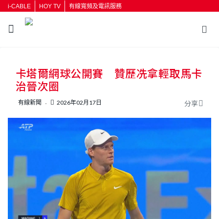
i-CABLE
HOY TV
有線寬頻及電訊服務
返回
卡塔爾網球公開賽 贊歷冼拿輕取馬卡
按輸入鍵開始搜尋
治晉次圈
有線新聞
2026年02月17日
分享