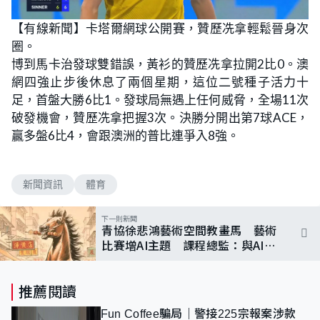
【有線新聞】卡塔爾網球公開賽，贊歷冼拿輕鬆晉身次
圈。
博到馬卡治發球雙錯誤，黃衫的贊歷冼拿拉開2比0。澳
網四強止步後休息了兩個星期，這位二號種子活力十
足，首盤大勝6比1。發球局無遇上任何威脅，全場11次
破發機會，贊歷冼拿把握3次。決勝分開出第7球ACE，
贏多盤6比4，會跟澳洲的普比連爭入8強。
新聞資訊
體育
下一則新聞
青協徐悲鴻藝術空間教畫馬 藝術
比賽增AI主題 課程總監：與AI互
動是互相成長
推薦閱讀
Fun Coffee騙局｜警接225宗報案涉款