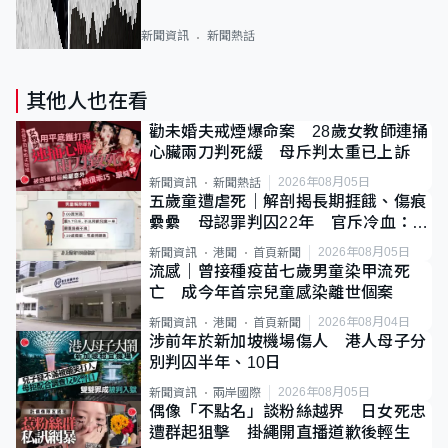
新聞資訊
新聞熱話
其他人也在看
勸未婚夫戒煙爆命案 28歲女教師連捅
心臟兩刀判死緩 母斥判太重已上訴
2026年08月05日
新聞資訊
新聞熱話
五歲童遭虐死｜解剖揭長期捱餓、傷痕
纍纍 母認罪判囚22年 官斥冷血：同
類案最惡劣
2026年08月05日
新聞資訊
港聞
首頁新聞
流感｜曾接種疫苗七歲男童染甲流死
亡 成今年首宗兒童感染離世個案
2026年08月04日
新聞資訊
港聞
首頁新聞
涉前年於新加坡機場傷人 港人母子分
別判囚半年、10日
2026年08月05日
新聞資訊
兩岸國際
偶像「不點名」談粉絲越界 日女死忠
遭群起狙擊 掛繩開直播道歉後輕生