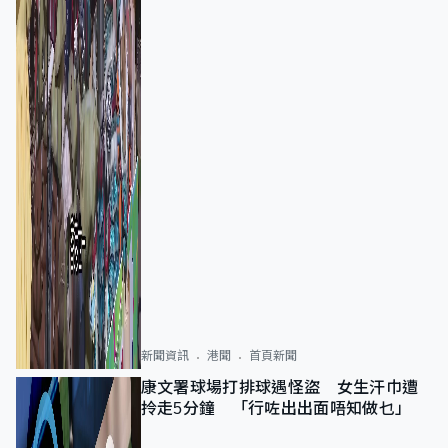
新聞資訊
港聞
首頁新聞
康文署球場打排球遇怪盜 女生汗巾遭
拎走5分鐘 「行咗出出面唔知做乜」