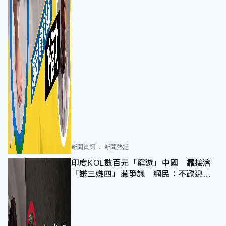
新聞資訊
新聞熱話
印度KOL數百元「窮遊」中國 靠接濟
「嫌三嫌四」惹爭議 網民：不歡迎劣
質旅客