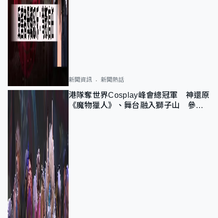
新聞資訊
新聞熱話
港隊奪世界Cosplay峰會總冠軍 神還原
《魔物獵人》、舞台融入獅子山 參賽
者：讓大家認識香港