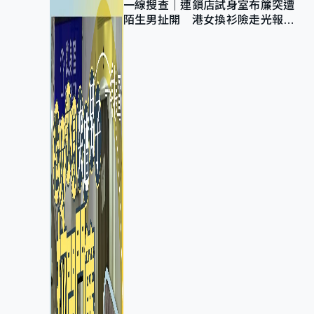
一線搜查｜連鎖店試身室布簾突遭
陌生男扯開 港女換衫險走光報
警 全港分店急換實體門