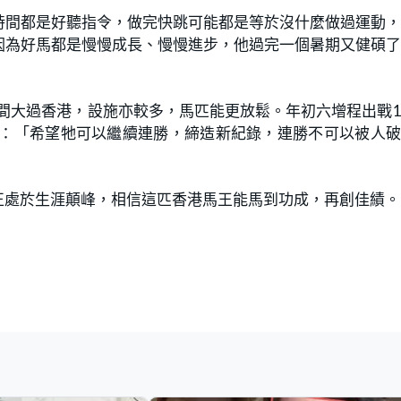
時間都是好聽指令，做完快跳可能都是等於沒什麼做過運動
因為好馬都是慢慢成長、慢慢進步，他過完一個暑期又健碩
間大過香港，設施亦較多，馬匹能更放鬆。年初六增程出戰1,
威：「希望牠可以繼續連勝，締造新紀錄，連勝不可以被人
正處於生涯顛峰，相信這匹香港馬王能馬到功成，再創佳績。