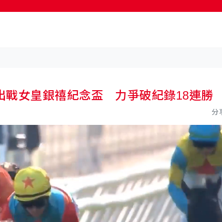
按輸入鍵開始搜尋
出戰女皇銀禧紀念盃 力爭破紀錄18連勝
分