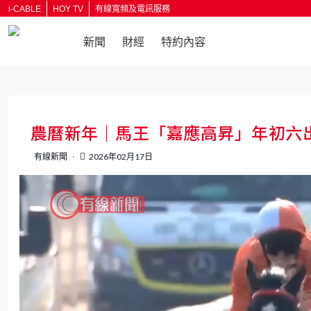
i-CABLE
HOY TV
有線寬頻及電訊服務
新聞
財經
特約內容
返回
農曆新年｜馬王「嘉應高昇」年初六
有線新聞
2026年02月17日