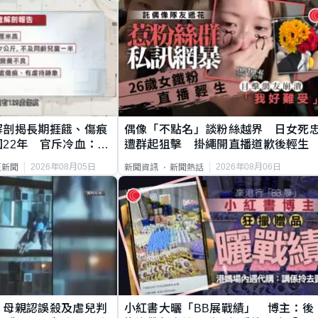
解剖揭長期捱餓、傷痕
偶像「不點名」談粉絲越界 日女死
22年 官斥冷血：同
遭群起狙擊 掛繩開直播道歉後輕生
2026年08月05日
2026年08月06日
頁新聞
新聞資訊
新聞熱話
｜母親認誤殺及虐兒判
小紅書大曬「BB展戰績」 博主：後