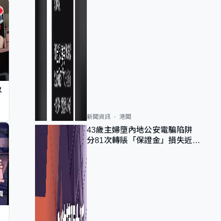
忠
新聞資訊
港聞
43歲主婦墮內地公安電騙陷阱
分81次轉賬「保證金」損失近
6900萬元