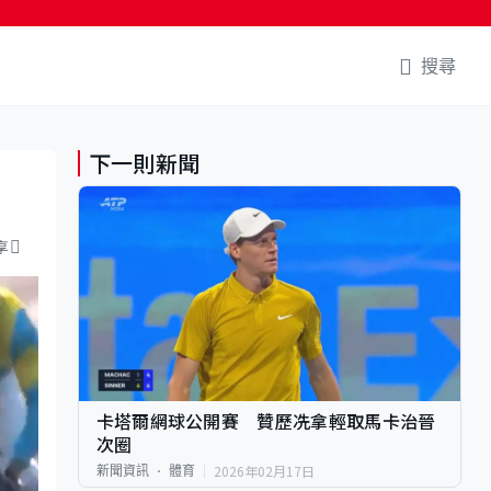
搜尋
下一則新聞
享
卡塔爾網球公開賽 贊歷冼拿輕取馬卡治晉
次圈
2026年02月17日
新聞資訊
體育