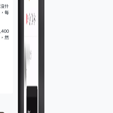
，沒什
了，每
400
破，然