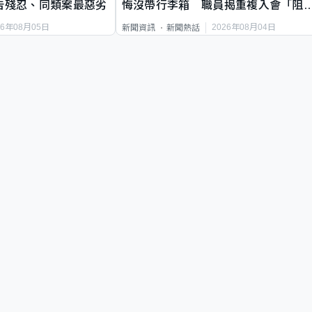
告殘忍、同類案最惡劣
悔沒帶行李箱 職員揭重複入會「阻
唔到」
26年08月05日
2026年08月04日
新聞資訊
新聞熱話