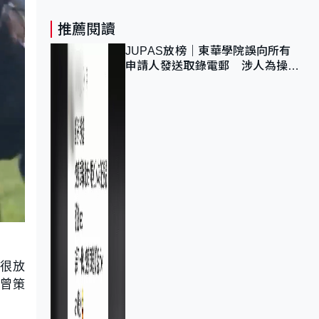
推薦閱讀
JUPAS放榜｜東華學院誤向所有
申請人發送取錄電郵 涉人為操作
疏忽、影響11,139人
。
很放
都曾策