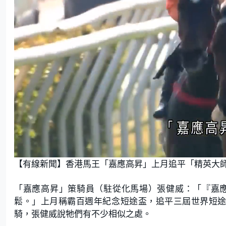
L
U
o
n
【有線新聞】香港馬王「嘉應高昇」上月追平「精英大師
a
m
d
u
e
t
d
e
:
「嘉應高昇」策騎員（駐從化馬場）張健威：「『嘉
2
6
.
鬆。」上月稱霸百週年紀念短途盃，追平三屆世界短途馬
7
9
騎，張健威說牠們有不少相似之處。
%