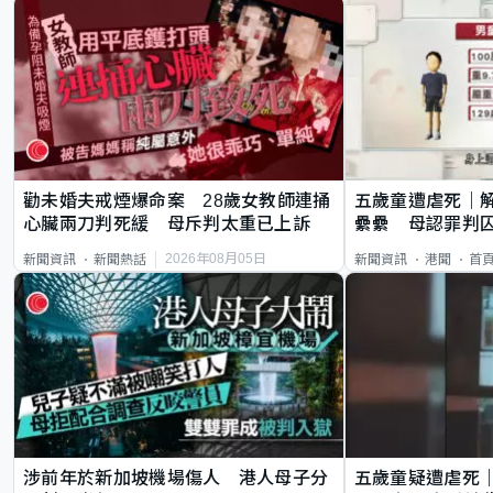
勸未婚夫戒煙爆命案 28歲女教師連捅
五歲童遭虐死｜
心臟兩刀判死緩 母斥判太重已上訴
纍纍 母認罪判囚
類案最惡劣
2026年08月05日
新聞資訊
新聞熱話
新聞資訊
港聞
首
涉前年於新加坡機場傷人 港人母子分
五歲童疑遭虐死