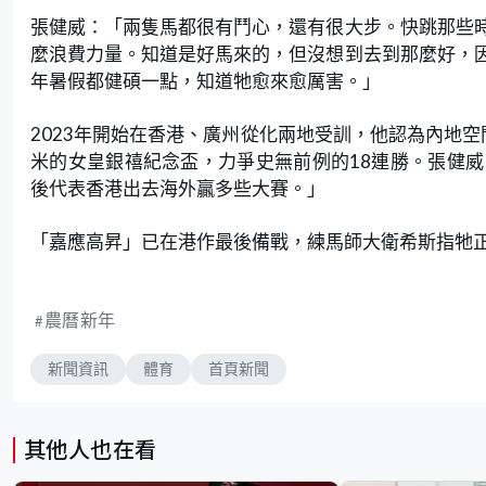
張健威：「兩隻馬都很有鬥心，還有很大步。快跳那些
麼浪費力量。知道是好馬來的，但沒想到去到那麼好，
年暑假都健碩一點，知道牠愈來愈厲害。」
2023年開始在香港、廣州從化兩地受訓，他認為內地空
米的女皇銀禧紀念盃，力爭史無前例的18連勝。張健
後代表香港出去海外贏多些大賽。」
「嘉應高昇」已在港作最後備戰，練馬師大衛希斯指牠
農曆新年
新聞資訊
體育
首頁新聞
其他人也在看