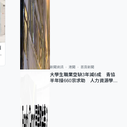
痕
同
新聞資訊
港聞
首頁新聞
大學生職業空缺3年減6成 青協
半年接660宗求助 人力資源學
會：AI浪潮重整職位需求