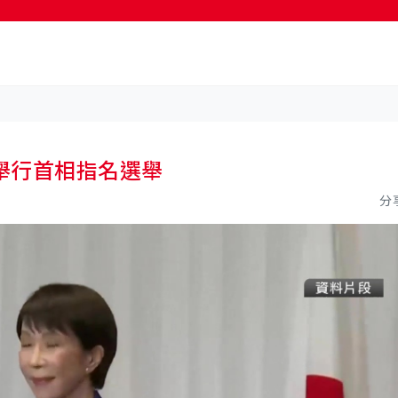
舉行首相指名選舉
分