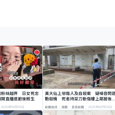
談粉絲越界 日女死忠
黃大仙上邨傷人及自殺案 疑噪音問
繩開直播道歉後輕生
動殺機 死者持菜刀斬傷樓上鄰居後
斃
2026年08月06日
2026年08月08日
新聞資訊
港聞
首頁新聞