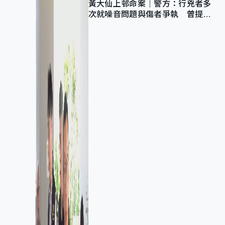
黃大仙上邨命案｜警方：行兇者多
次就噪音問題與傷者爭執 曾提出
調單位已獲批