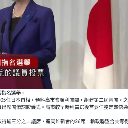
相指名選舉。
05任日本首相，預料高市會順利闖關，組建第二屆內閣。
員出席閣僚認證儀式。高市較早時稱當選後首要任務是盡快
得逾三分之二議席，連同維新會的36席，執政聯盟合共奪得