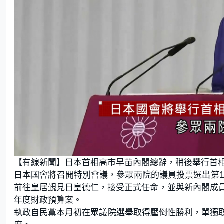
【有線新聞】日本首相高市早苗內閣總辭，稍後舉行首
日本國會將召開特別會議，參眾兩院的議員投票選出第1
前往皇居覲見日皇德仁，接受正式任命，並與新內閣成
年度財政預算案。
執政自民黨本月初在眾議院選舉取得壓倒性勝利，單獨取