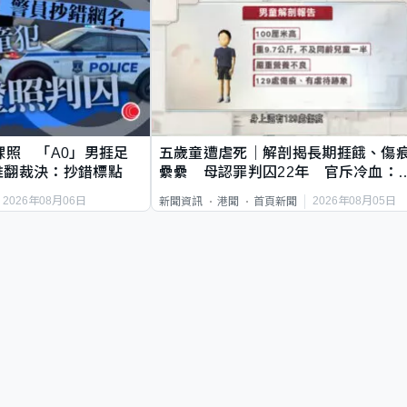
祼照 「A0」男捱足
五歲童遭虐死｜解剖揭長期捱餓、傷
推翻裁決：抄錯標點
纍纍 母認罪判囚22年 官斥冷血：
類案最惡劣
2026年08月06日
2026年08月05日
新聞資訊
港聞
首頁新聞