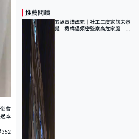
推薦閱讀
五歲童遭虐死｜社工三度家訪未察
覺 機構倡頻密監察高危家庭 管
浩鳴籲加強跨部門協作
之後會
通過本
352