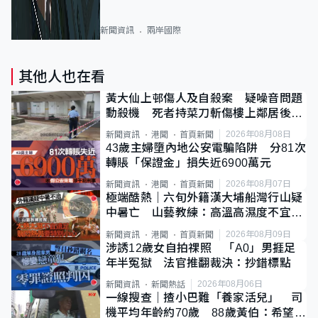
新聞資訊
兩岸國際
其他人也在看
黃大仙上邨傷人及自殺案 疑噪音問題
動殺機 死者持菜刀斬傷樓上鄰居後墮
斃
2026年08月08日
新聞資訊
港聞
首頁新聞
43歲主婦墮內地公安電騙陷阱 分81次
轉賬「保證金」損失近6900萬元
2026年08月07日
新聞資訊
港聞
首頁新聞
極端酷熱｜六旬外籍漢大埔船灣行山疑
中暑亡 山藝教練：高溫高濕度不宜遠
足
2026年08月09日
新聞資訊
港聞
首頁新聞
涉誘12歲女自拍祼照 「A0」男捱足
年半冤獄 法官推翻裁決：抄錯標點
2026年08月06日
新聞資訊
新聞熱話
一線搜查｜揸小巴難「養家活兒」 司
機平均年齡約70歲 88歲黃伯：希望一