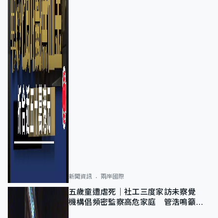
新聞資訊
兩岸國際
五歲童遭虐死｜社工三度家訪未察覺
機構倡頻密監察高危家庭 管浩鳴籲加
強跨部門協作