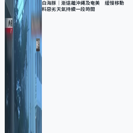
白海豚｜漸遠離沖繩及奄美 緩慢移動
料惡劣天氣持續一段時間