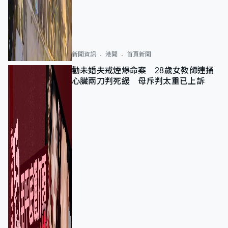
新聞資訊
港聞
首頁新聞
勸未婚夫戒煙爆命案 28歲女教師連捅
心臟兩刀判死緩 母斥判太重已上訴