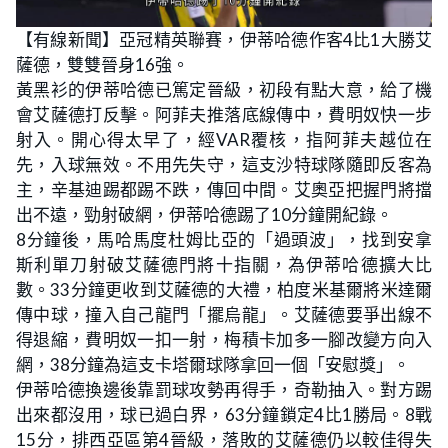
【有線新聞】亞冠精英聯賽，伊蒂哈德作客4比1大勝艾
薩德，雙雙晉身16強。
黃黑衫的伊蒂哈德已篤定晉級，初段有點大意，給了機
會艾薩德打反擊。阿菲夫推落底線傳中，費明奴快一步
射入。開心得太早了，經VAR覆核，指阿菲夫越位在
先，入球無效。不用先失守，這支沙特球隊隨即反客為
主，辛基迪踢都踢不跌，傳回中間。艾奧亞把握門將擋
出不遠，勁射破網，伊蒂哈德踢了10分鐘開紀錄。
8分鐘後，馬哈馬度杜姆比亞的「過頭波」，找到安拿
斯利單刀射破艾薩德門將十指關，為伊蒂哈德擴大比
數。33分鐘更收到艾薩德的大禮，柏度米基爾將米達爾
傳中球，撞入自己龍門「擺烏龍」。艾薩德要爭出線不
得退縮，費明奴一扣一射，梅積卡加多一腳改變方向入
網，38分鐘為這支卡塔爾球隊拿回一個「安慰獎」。
伊蒂哈德換邊後靠罰球攻勢再得手，奇勒抽入。對方踢
出來都沒用，球已過白界，63分鐘鎖定4比1勝局。8戰
15分，排西亞區第4晉級，落敗的艾薩德仍以較佳得失