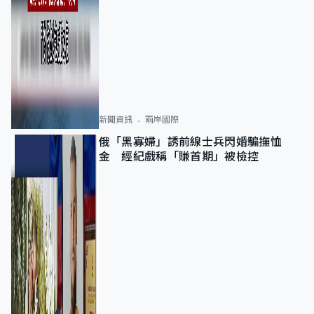
新聞資訊
兩岸國際
俄「黑寡婦」誘前線士兵閃婚騙撫恤
金 經紀戲稱「賺首期」被檢控