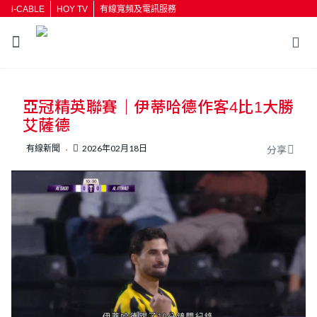
i-CABLE
HOY TV
有線寬頻及電訊服務
返回
亞冠精英聯賽｜伊蒂哈德作客4比1大勝
按輸入鍵開始搜尋
艾薩德
有線新聞
2026年02月18日
分享