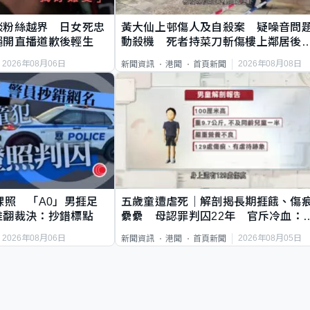
談粉絲越界 日女死忠
黃大仙上邨傷人及自殺案 疑噪音問
繩開直播道歉後輕生
動殺機 死者持菜刀斬傷樓上鄰居後
斃
2026年08月06日
2026年08月08日
新聞資訊
港聞
首頁新聞
祼照 「A0」男捱足
五歲童遭虐死｜解剖揭長期捱餓、傷
推翻裁決：抄錯標點
纍纍 母認罪判囚22年 官斥冷血：
類案最惡劣
2026年08月06日
2026年08月05日
新聞資訊
港聞
首頁新聞