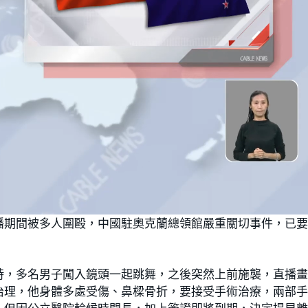
播期間被多人圍毆，中國駐奧克蘭總領館嚴重關切事件，已
時，多名男子闖入鏡頭一起跳舞，之後突然上前施襲，直播
治理，他身體多處受傷、鼻樑骨折，要接受手術治療，兩部