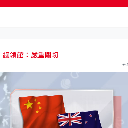
按輸入鍵開始搜尋
襲 總領館：嚴重關切
分