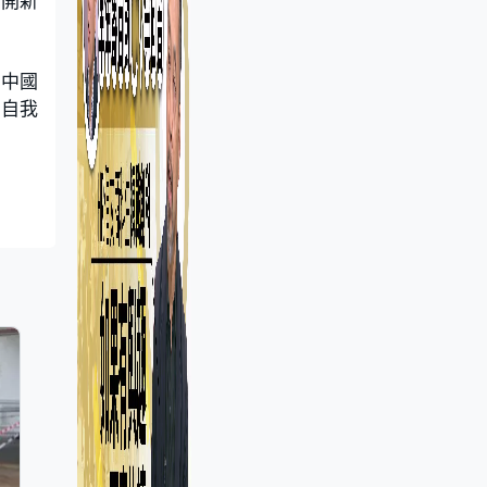
離開新
障中國
強自我