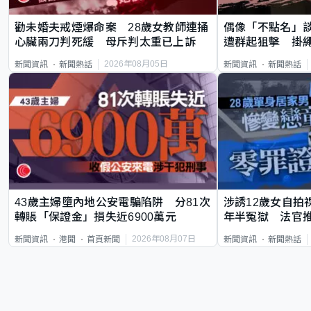
勸未婚夫戒煙爆命案 28歲女教師連捅
偶像「不點名」
心臟兩刀判死緩 母斥判太重已上訴
遭群起狙擊 掛
2026年08月05日
新聞資訊
新聞熱話
新聞資訊
新聞熱話
43歲主婦墮內地公安電騙陷阱 分81次
涉誘12歲女自拍
轉賬「保證金」損失近6900萬元
年半冤獄 法官
2026年08月07日
新聞資訊
港聞
首頁新聞
新聞資訊
新聞熱話