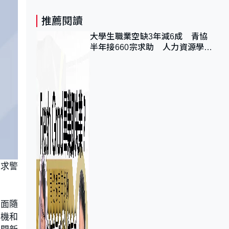
推薦閱讀
大學生職業空缺3年減6成 青協
半年接660宗求助 人力資源學
會：AI浪潮重整職位需求
要求警
畫面隨
手機和