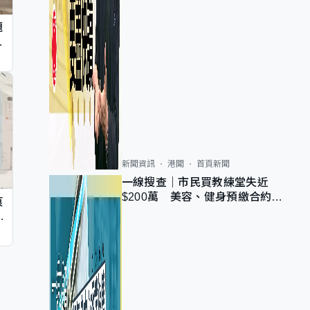
題
墮
新聞資訊
港聞
首頁新聞
一線搜查｜市民買教練堂失近
$200萬 美容、健身預繳合約擬
痕
設冷靜期 業界憂退款計法對商戶
同
不公