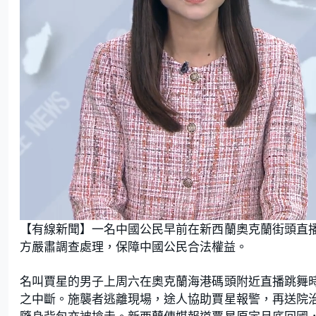
L
U
o
n
【有線新聞】一名中國公民早前在新西蘭奧克蘭街頭直
a
m
d
u
e
t
方嚴肅調查處理，保障中國公民合法權益。
d
e
:
5
5
.
名叫賈星的男子上周六在奧克蘭海港碼頭附近直播跳舞
8
1
之中斷。施襲者逃離現場，途人協助賈星報警，再送院
%