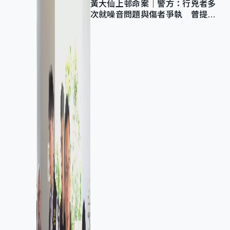
黃大仙上邨命案｜警方：行兇者多
次就噪音問題與傷者爭執 曾提出
調單位已獲批