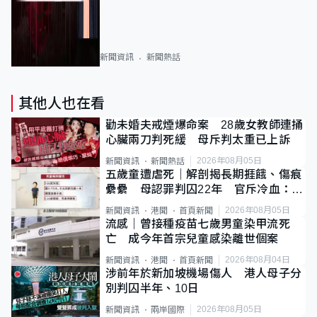
新聞資訊
新聞熱話
其他人也在看
勸未婚夫戒煙爆命案 28歲女教師連捅
心臟兩刀判死緩 母斥判太重已上訴
2026年08月05日
新聞資訊
新聞熱話
五歲童遭虐死｜解剖揭長期捱餓、傷痕
纍纍 母認罪判囚22年 官斥冷血：同
類案最惡劣
2026年08月05日
新聞資訊
港聞
首頁新聞
流感｜曾接種疫苗七歲男童染甲流死
亡 成今年首宗兒童感染離世個案
2026年08月04日
新聞資訊
港聞
首頁新聞
涉前年於新加坡機場傷人 港人母子分
別判囚半年、10日
2026年08月05日
新聞資訊
兩岸國際