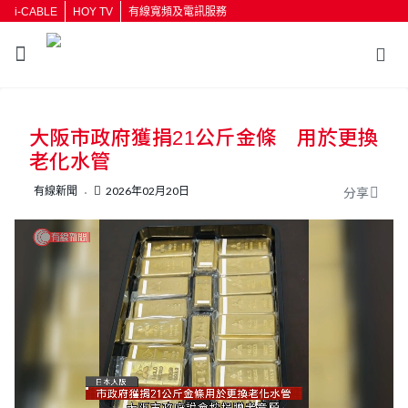
i-CABLE
HOY TV
有線寬頻及電訊服務
返回
大阪市政府獲捐21公斤金條 用於更換
按輸入鍵開始搜尋
老化水管
有線新聞
2026年02月20日
分享