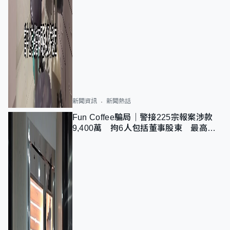
新聞資訊
新聞熱話
Fun Coffee騙局｜警接225宗報案涉款
9,400萬 拘6人包括董事股東 最高金
額一宗涉近千萬