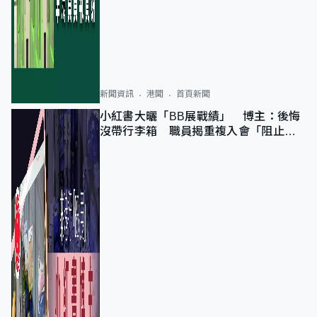
新聞資訊
港聞
首頁新聞
小紅書大曬「BB展戰績」 博主：後悔
沒帶行李箱 職員揭重複入會「阻止唔
到」