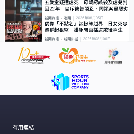
五歲童疑遭虐死｜母親認誤殺及虐兒判
囚22年 官斥被告殘忍、同類案最惡劣
2026年08月05日
新聞資訊
港聞
偶像「不點名」談粉絲越界 日女死忠
遭群起狙擊 掛繩開直播道歉後輕生
2026年08月06日
新聞資訊
新聞熱話
有用連結