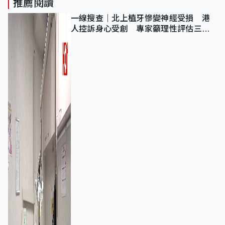
推薦閱讀
一線搜查｜北上植牙慘變神經受損 港
人控訴身心受創 專家籲理性評估三大
風險