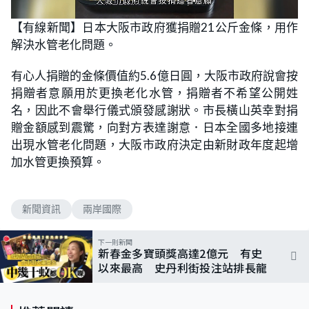
L
U
o
n
【有線新聞】日本大阪市政府獲捐贈21公斤金條，用作
a
m
d
u
解決水管老化問題。
e
t
d
e
:
6
有心人捐贈的金條價值約5.6億日圓，大阪市政府說會按
9
.
捐贈者意願用於更換老化水管，捐贈者不希望公開姓
7
7
名，因此不會舉行儀式頒發感謝狀。市長橫山英幸對捐
%
贈金額感到震驚，向對方表達謝意．日本全國多地接連
出現水管老化問題，大阪市政府決定由新財政年度起增
加水管更換預算。
新聞資訊
兩岸國際
下一則新聞
新春金多寶頭獎高達2億元 有史
以來最高 史丹利街投注站排長龍