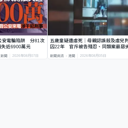
公安電騙陷阱 分81次
五歲童疑遭虐死｜母親認誤殺及虐兒
失近6900萬元
囚22年 官斥被告殘忍、同類案最惡
2026年08月07日
2026年08月05日
頁新聞
新聞資訊
港聞