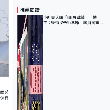
推薦閱讀
小紅書大曬「BB展戰績」 博
主：後悔沒帶行李箱 職員揭重複
入會「阻止唔到」
9歲女
確保有