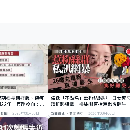
解剖揭長期捱餓、傷痕
偶像「不點名」談粉絲越界 日女死
22年 官斥冷血：同
遭群起狙擊 掛繩開直播道歉後輕生
2026年08月05日
2026年08月06日
頁新聞
新聞資訊
新聞熱話