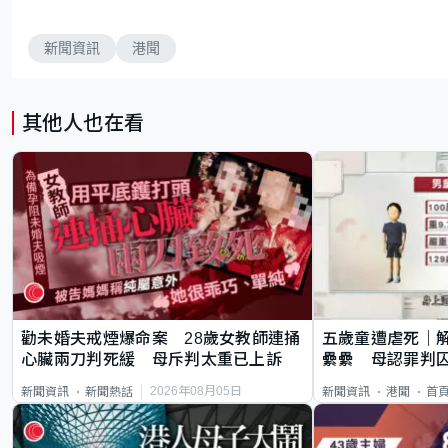
新聞資訊
港聞
其他人也在看
勸未婚夫戒煙爆命案 28歲女教師連捅
五歲童遭虐死｜
心臟兩刀判死緩 母斥判太重已上訴
纍纍 母認罪判囚
類案最惡劣
2026年08月05日
新聞資訊
新聞熱話
新聞資訊
港聞
首