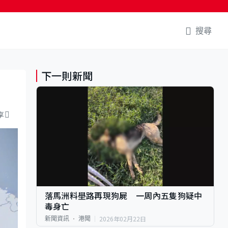
搜尋
下一則新聞
享
落馬洲料壆路再現狗屍 一周內五隻狗疑中
毒身亡
2026年02月22日
新聞資訊
港聞