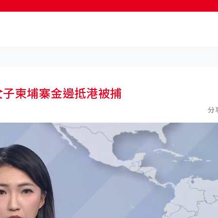
按輸入鍵開始搜尋
歲女子柬埔寨金邊抵港被捕
分