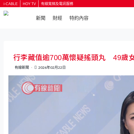
i-CABLE
HOY TV
有線寬頻及電訊服務
新聞
財經
特約內容
返回
行李藏值逾700萬懷疑搖頭丸 49
有線新聞
2026年02月22日