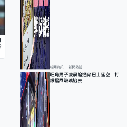
判
劣
新聞資訊
新聞熱話
旺角男子凌晨追通宵巴士落空 打
爆擋風玻璃逃去