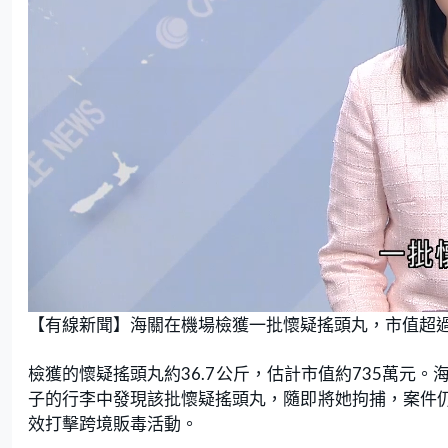
L
U
o
n
【有線新聞】海關在機場檢獲一批懷疑搖頭丸，市值超過
a
m
d
u
e
t
d
e
:
檢獲的懷疑搖頭丸約36.7公斤，估計市值約735萬元
8
8
.
子的行李中發現該批懷疑搖頭丸，隨即將她拘捕，案件
6
4
效打擊跨境販毒活動。
%