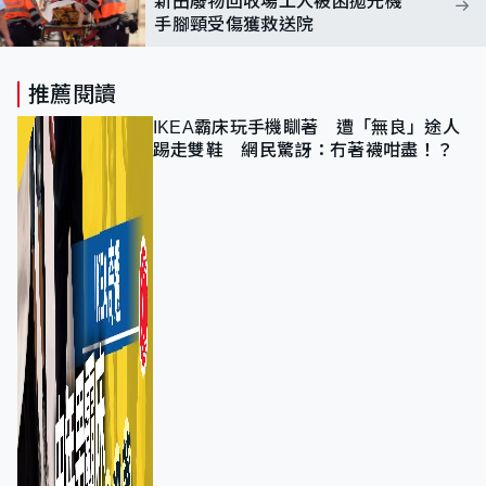
新田廢物回收場工人被困拋光機
手腳頸受傷獲救送院
推薦閱讀
IKEA霸床玩手機瞓著 遭「無良」途人
踢走雙鞋 網民驚訝：冇著襪咁盡！？