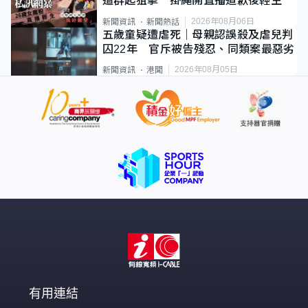
遭群起狙擊 掛繩開直播道歉後輕生
2026年08月06日
新聞資訊
新聞熱話
五歲童疑遭虐死｜母親認誤殺及虐兒判
囚22年 官斥被告殘忍、同類案最惡劣
2026年08月05日
新聞資訊
港聞
有用連結