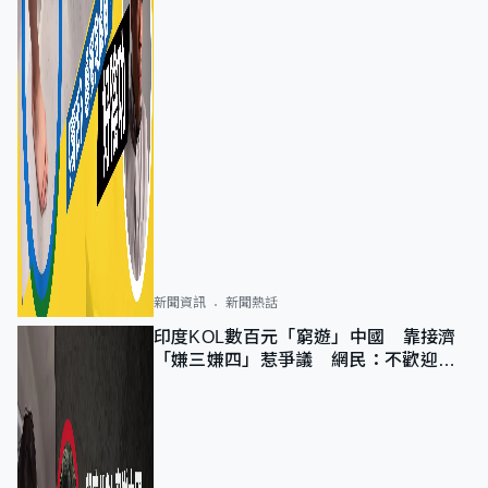
新聞資訊
新聞熱話
印度KOL數百元「窮遊」中國 靠接濟
「嫌三嫌四」惹爭議 網民：不歡迎劣
質旅客