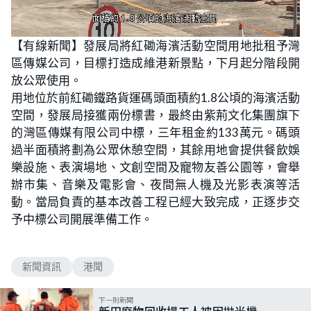
L
U
o
n
【有線新聞】發展局將紅磡海濱活動空間用地批租予灣
a
m
d
u
區傳媒公司，目標打造成維港新景點，下月起分階段開
e
t
d
e
:
放公眾使用。
5
4
用地位於前紅磡鐵路貨運碼頭面積約1.8公頃的海濱活動
.
1
空間，發展局接獲兩份標書，最終由紫荊文化集團旗下
0
%
的灣區傳媒有限公司中標，三年租金約133萬元。碼頭
過半面積將劃為公眾休憩空間，其餘用地會提供餐飲娛
樂設施、表演場地、文創空間及寵物友善公園等，會舉
辦市集、音樂及電影會、夜間無人機及光影表演等活
動。當局負責的基本改善工程已經大致完成，正逐步交
予中標公司開展準備工作。
新聞資訊
港聞
下一則新聞