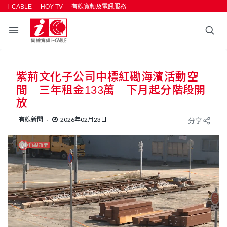
i-CABLE
HOY TV
有線寬頻及電訊服務
紫荊文化子公司中標紅磡海濱活動空
間 三年租金133萬 下月起分階段開
放
有線新聞
2026年02月23日
分享