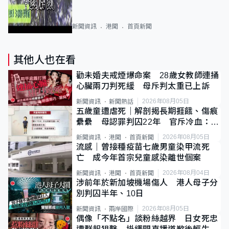
新聞資訊
港聞
首頁新聞
其他人也在看
勸未婚夫戒煙爆命案 28歲女教師連捅
心臟兩刀判死緩 母斥判太重已上訴
2026年08月05日
新聞資訊
新聞熱話
五歲童遭虐死｜解剖揭長期捱餓、傷痕
纍纍 母認罪判囚22年 官斥冷血：同
類案最惡劣
2026年08月05日
新聞資訊
港聞
首頁新聞
流感｜曾接種疫苗七歲男童染甲流死
亡 成今年首宗兒童感染離世個案
2026年08月04日
新聞資訊
港聞
首頁新聞
涉前年於新加坡機場傷人 港人母子分
別判囚半年、10日
2026年08月05日
新聞資訊
兩岸國際
偶像「不點名」談粉絲越界 日女死忠