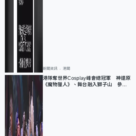
新聞資訊
港聞
港隊奪世界Cosplay峰會總冠軍 神還原
《魔物獵人》、舞台融入獅子山 參賽
者：讓大家認識香港