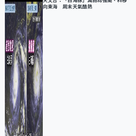
天文台：「白海豚」減弱為強颱、料移
向東海 周末天氣酷熱