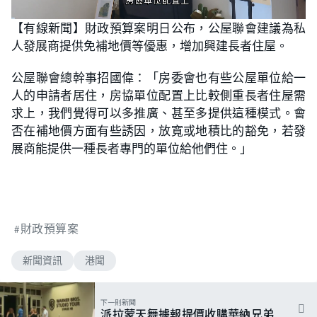
L
U
o
n
【有線新聞】財政預算案明日公布，公屋聯會建議為私
a
m
d
u
人發展商提供免補地價等優惠，增加興建長者住屋。
e
t
d
e
:
7
公屋聯會總幹事招國偉：「房委會也有些公屋單位給一
3
.
人的申請者居住，房協單位配置上比較側重長者住屋需
1
7
求上，我們覺得可以多推廣、甚至多提供這種模式。會
%
否在補地價方面有些誘因，放寬或地積比的豁免，若發
展商能提供一種長者專門的單位給他們住。」
財政預算案
新聞資訊
港聞
下一則新聞
派拉蒙天舞據報提價收購華納兄弟