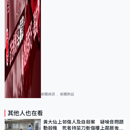
新聞資訊
新聞熱話
其他人也在看
黃大仙上邨傷人及自殺案 疑噪音問題
動殺機 死者持菜刀斬傷樓上鄰居後墮