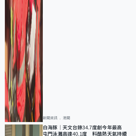
新聞資訊
港聞
白海豚｜天文台錄34.7度創今年最高
屯門泳灘高達40.1度 料酷熱天氣持續