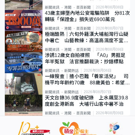
斃
2026年08月08日
新聞資訊
港聞
首頁新聞
43歲主婦墮內地公安電騙陷阱 分81次
轉賬「保證金」損失近6900萬元
2026年08月07日
新聞資訊
港聞
首頁新聞
極端酷熱｜六旬外籍漢大埔船灣行山疑
中暑亡 山藝教練：高溫高濕度不宜遠
足
2026年08月09日
新聞資訊
港聞
首頁新聞
涉誘12歲女自拍祼照 「A0」男捱足
年半冤獄 法官推翻裁決：抄錯標點
2026年08月06日
新聞資訊
新聞熱話
一線搜查｜揸小巴難「養家活兒」 司
機平均年齡約70歲 88歲黃伯：希望一
直揸落去
2026年08月07日
新聞資訊
新聞熱話
天文台錄36.9度破紀錄 上水飆至39.8
度創全港新高 大埔行山客中暑不治
2026年08月09日
新聞資訊
港聞
首頁新聞