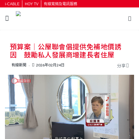
i-CABLE
HOY TV
有線寬頻及電訊服務
返回
預算案｜公屋聯會倡提供免補地價誘
按輸入鍵開始搜尋
因 鼓勵私人發展商增建長者住屋
有線新聞
2026年02月24日
分享