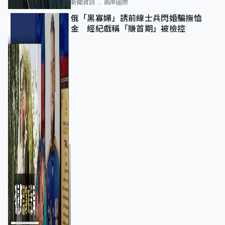
新聞資訊
兩岸國際
俄「黑寡婦」誘前線士兵閃婚騙撫恤
金 經紀戲稱「賺首期」被檢控