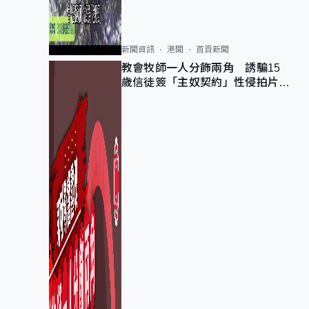
新聞資訊
港聞
首頁新聞
教會牧師一人分飾兩角 誘騙15
歲信徒簽「主奴契約」性侵拍片
官斥濫用教友信任、二審判囚9年