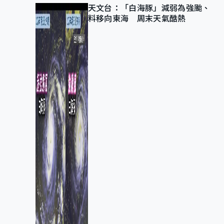
天文台：「白海豚」減弱為強颱、
料移向東海 周末天氣酷熱