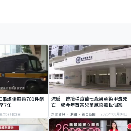
流感｜曾接種疫苗七歲男童染甲流死
工串謀偷竊逾700件銷
亡 成今年首宗兒童感染離世個案
至7年
2026年08月04日
新聞資訊
港聞
首頁新聞
26年08月03日