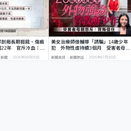
解剖揭長期捱餓、傷痕
美女治療師借輔導「誘騙」14歲少年
22年 官斥冷血：同
犯 外物性虐持續3個月 受害者母：
要保護其他人
2026年08月05日
2026年07月30日
頁新聞
新聞資訊
新聞熱話