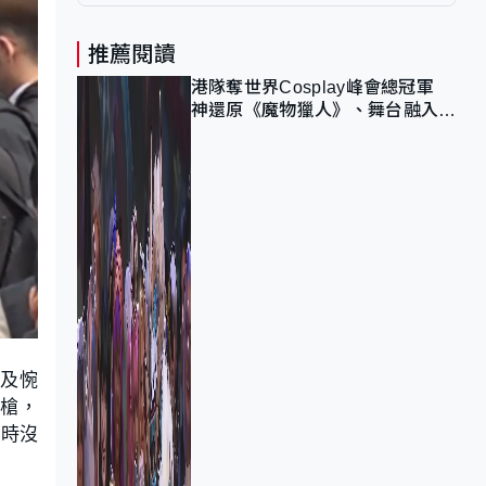
推薦閱讀
港隊奪世界Cosplay峰會總冠軍
神還原《魔物獵人》、舞台融入獅
子山 參賽者：讓大家認識香港
及惋
佩槍，
當時沒