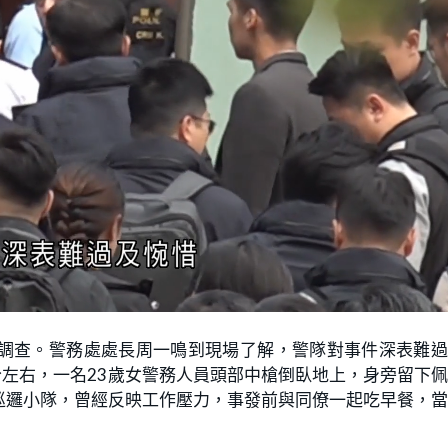
調查。警務處處長周一鳴到現場了解，警隊對事件深表難過
分左右，一名23歲女警務人員頭部中槍倒臥地上，身旁留下
巡邏小隊，曾經反映工作壓力，事發前與同僚一起吃早餐，