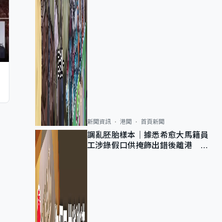
新聞資訊
港聞
首頁新聞
調亂胚胎樣本｜據悉希愈大馬籍員
工涉錄假口供掩飾出錯後離港 警
列詐騙 正通緝在逃人士