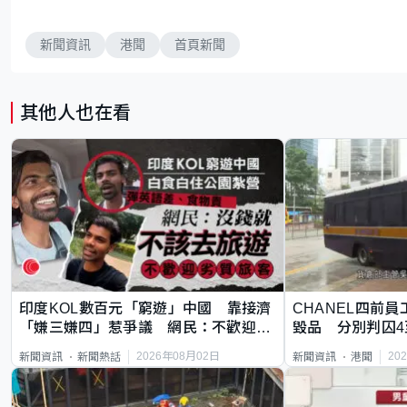
新聞資訊
港聞
首頁新聞
其他人也在看
印度KOL數百元「窮遊」中國 靠接濟
CHANEL四前員
「嫌三嫌四」惹爭議 網民：不歡迎劣
毀品 分別判囚4
質旅客
2026年08月02日
20
新聞資訊
新聞熱話
新聞資訊
港聞