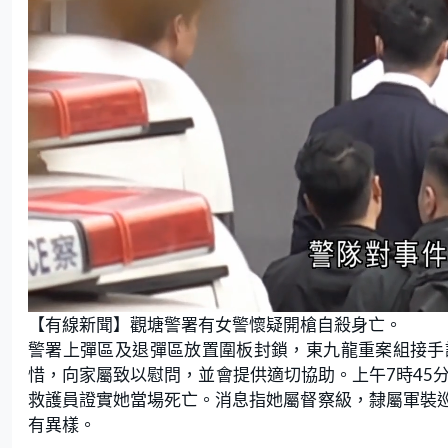
L
U
o
n
【有線新聞】觀塘警署有女警懷疑開槍自殺身亡。
a
m
d
u
e
t
警署上彈區及退彈區放置圍板封鎖，東九龍重案組接手
d
e
:
惜，向家屬致以慰問，並會提供適切協助。上午7時45
6
5
.
救護員證實她當場死亡。消息指她屬督察級，隸屬軍裝
8
5
有異樣。
%