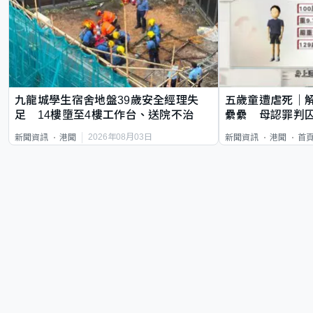
九龍城學生宿舍地盤39歲安全經理失
五歲童遭虐死｜
足 14樓墮至4樓工作台、送院不治
纍纍 母認罪判囚
類案最惡劣
2026年08月03日
新聞資訊
港聞
新聞資訊
港聞
首