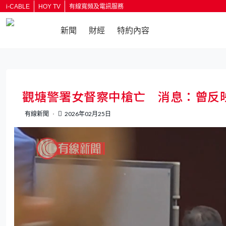
i-CABLE
HOY TV
有線寬頻及電訊服務
新聞
財經
特約內容
返回
觀塘警署女督察中槍亡 消息：曾反
有線新聞
2026年02月25日