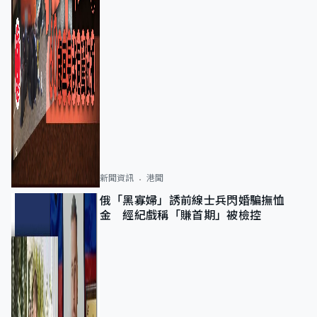
新聞資訊
港聞
俄「黑寡婦」誘前線士兵閃婚騙撫恤
金 經紀戲稱「賺首期」被檢控