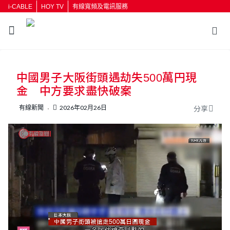
i-CABLE
HOY TV
有線寬頻及電訊服務
返回
中國男子大阪街頭遇劫失500萬円現
按輸入鍵開始搜尋
金 中方要求盡快破案
有線新聞
2026年02月26日
分享