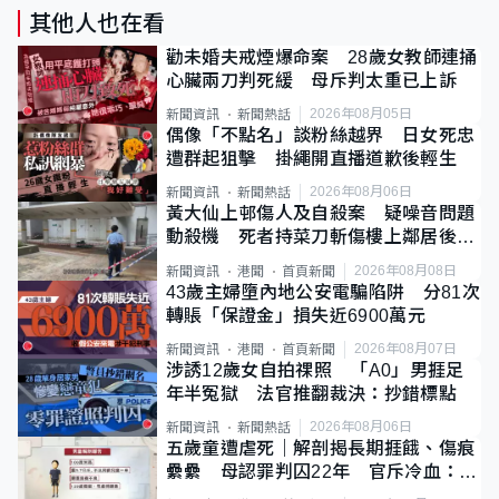
其他人也在看
勸未婚夫戒煙爆命案 28歲女教師連捅
心臟兩刀判死緩 母斥判太重已上訴
2026年08月05日
新聞資訊
新聞熱話
偶像「不點名」談粉絲越界 日女死忠
遭群起狙擊 掛繩開直播道歉後輕生
2026年08月06日
新聞資訊
新聞熱話
黃大仙上邨傷人及自殺案 疑噪音問題
動殺機 死者持菜刀斬傷樓上鄰居後墮
斃
2026年08月08日
新聞資訊
港聞
首頁新聞
43歲主婦墮內地公安電騙陷阱 分81次
轉賬「保證金」損失近6900萬元
2026年08月07日
新聞資訊
港聞
首頁新聞
涉誘12歲女自拍祼照 「A0」男捱足
年半冤獄 法官推翻裁決：抄錯標點
2026年08月06日
新聞資訊
新聞熱話
五歲童遭虐死｜解剖揭長期捱餓、傷痕
纍纍 母認罪判囚22年 官斥冷血：同
類案最惡劣