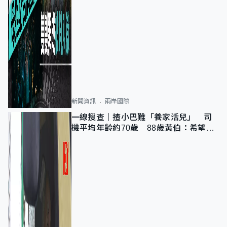
新聞資訊
兩岸國際
一線搜查｜揸小巴難「養家活兒」 司
機平均年齡約70歲 88歲黃伯：希望一
直揸落去