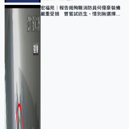
宏福苑｜報告揭殉職消防員何偉豪裝備
嚴重受損 曾嘗試逃生、惜別無選擇下
棄裝備墮樓