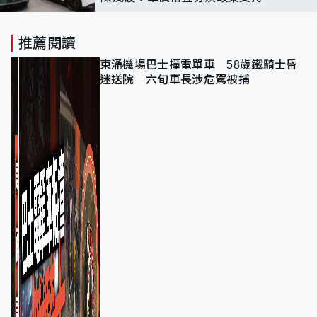
未來重點改善充電設施
推薦閱讀
東涌機場巴士撞電單車 58歲鐵騎士昏
迷送院 六旬車長涉危駕被捕