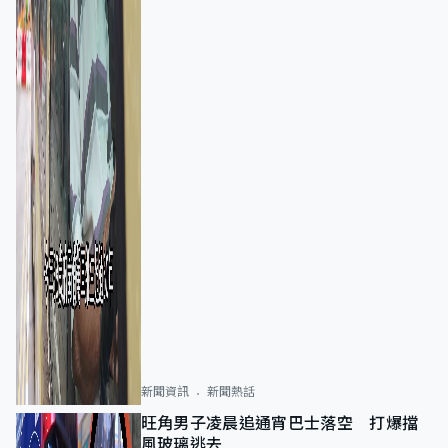
新聞資訊
新聞熱話
旺角男子凌晨追通宵巴士落空 打爆擋
風玻璃逃去