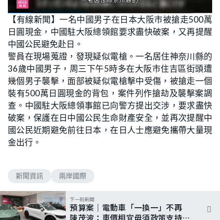
L
U
o
n
【有線新聞】一名中國男子在日本大阪市被搶走500萬
a
m
d
u
日圓現金，中國駐大阪總領館要求盡快破案，又再提醒
e
t
d
e
:
中國公民避免赴日。
5
4
警員在現場蒐證，發現疑似電槍。一名居住神奈川縣的
.
5
36歲中國男子，周三下午5時多在大阪市住吉區街頭遭
5
%
幾個男子襲擊，面部被疑似電槍擊中受傷，被搶走一個
裝有500萬日圓現金的背包，案件列作搶劫及襲擊案調
查。中國駐大阪總領事館已向警方提出交涉，要求盡快
破案，保護在日中國公民生命財產安全，並再次提醒中
國公民近期避免前往日本，在日人士應避免攜帶大量現
金出行。
新聞資訊
兩岸國際
下一則新聞
預算案｜電動車「一換一」不再
陳茂波：車價相宜毋須政策支持