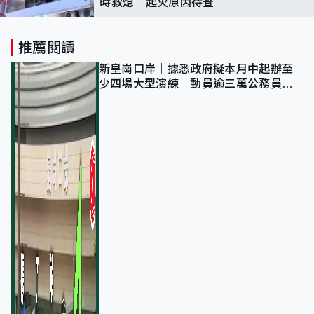
時救熄 起火原因待查
推薦閱讀
新皇崗口岸｜據悉政府擬本月中起辦至
少四場大型演練 動員逾三萬公務員人
次測試