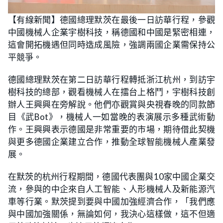
L
U
o
n
【有線新聞】德國總理默茨在最後一日訪華行程，參觀
a
m
d
u
中國機械人企業宇樹科技，稱德國和中國是緊密相連，
e
t
d
e
:
這會開拓機遇但同時造成風險，強調兩國企業需保持公
1
9
平競爭。
.
8
5
德國總理默茨在第二日訪華行程轉抵浙江杭州，到訪宇
%
樹科技的總部，觀看機械人在擂台上格鬥，宇樹科技創
辦人王興興在旁解說。他們亦觀賞與央視春晚的同款節
目《武Bot》，機械人一如當晚的表演展示多種武術動
作。王興興表示德國是非常重要的市場，期待借此契機
與更多德國企業建立合作，推動全球智能機械人產業發
展。
在默茨的杭州行程期間，德國代表團與10家中國企業交
流，參與的中企來自人工智能、人形機械人及新能源汽
車等行業。默茨提到要與中國加強經濟合作，「我們應
與中國加強關係，無論如何，我決心這樣做，這不但適