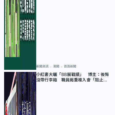
新聞資訊
港聞
首頁新聞
小紅書大曬「BB展戰績」 博主：後悔
沒帶行李箱 職員揭重複入會「阻止唔
到」