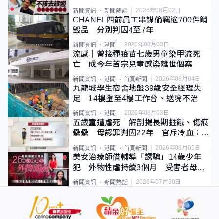
質旅客
2026年08月02日
新聞資訊
新聞熱話
CHANEL四前員工串謀偷竊逾700件銷
毀品 分別判囚4至7年
2026年08月03日
新聞資訊
港聞
流感｜曾接種疫苗七歲男童染甲流死
亡 成今年首宗兒童感染離世個案
2026年08月04日
新聞資訊
港聞
首頁新聞
九龍城學生宿舍地盤39歲安全經理失
足 14樓墮至4樓工作台、送院不治
2026年08月03日
新聞資訊
港聞
五歲童遭虐死｜解剖揭長期捱餓、傷痕
纍纍 母認罪判囚22年 官斥冷血：同
類案最惡劣
2026年08月05日
新聞資訊
港聞
首頁新聞
美女治療師借輔導「誘騙」14歲少年
犯 外物性虐持續3個月 受害者母：
要保護其他人
2026年07月30日
新聞資訊
新聞熱話