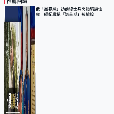
推薦閱讀
俄「黑寡婦」誘前線士兵閃婚騙撫恤
金 經紀戲稱「賺首期」被檢控