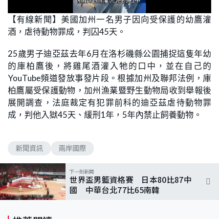
L
U
o
n
【有線新聞】美國加州一名男子因向受保護的幼鷹灌
a
m
d
u
酒，虐待動物罪成，判囚45天。
e
t
d
e
:
1
25歲男子迪亞茲去年6月在洛杉磯縣公園捕捉這隻年幼
0
0
的庫柏鷹後，將雞尾酒灌入牠的口中，並在自己的
.
0
YouTube頻道發放事發片段。根據加州及聯邦法例，庫
0
%
柏鷹屬受保護動物，加州漁業暨野生動物局收到舉報後
展開調查，法庭裁定有犯罪前科的迪亞茲虐待動物罪
成，判他入獄45天、緩刑1年，5年內禁止飼養動物。
新聞資訊
兩岸國際
下一則新聞
世界盃男籃資格賽 日本80比87中
國 中華台北77比65南韓