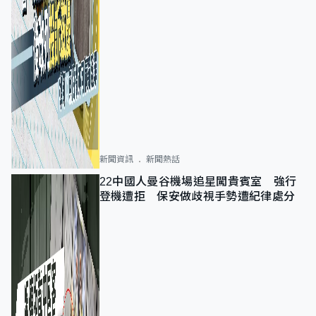
新聞資訊
新聞熱話
22中國人曼谷機場追星闖貴賓室 強行
登機遭拒 保安做歧視手勢遭紀律處分