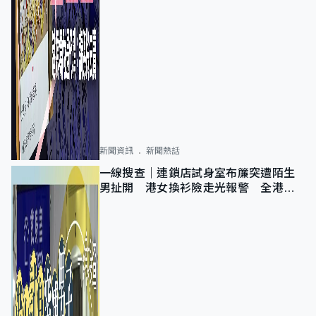
新聞資訊
新聞熱話
一線搜查｜連鎖店試身室布簾突遭陌生
男扯開 港女換衫險走光報警 全港分
店急換實體門