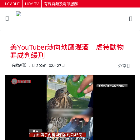
i-CABLE
HOY TV
有線寬頻及電訊服務
返回
美YouTuber涉向幼鷹灌酒 虐待動物
按輸入鍵開始搜尋
罪成判緩刑
有線新聞
2026年02月27日
分享