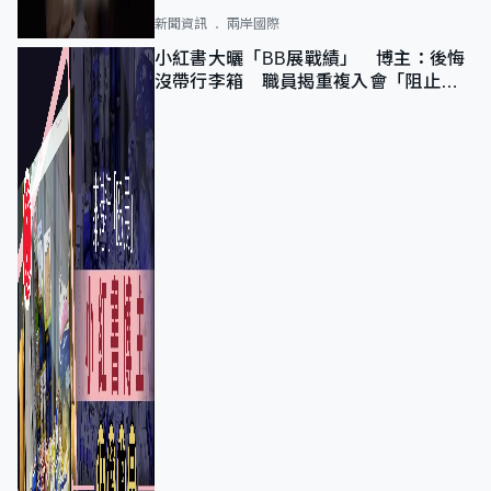
新聞資訊
兩岸國際
小紅書大曬「BB展戰績」 博主：後悔
沒帶行李箱 職員揭重複入會「阻止唔
到」