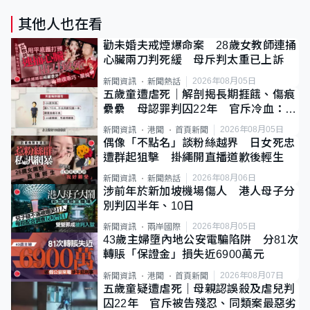
其他人也在看
勸未婚夫戒煙爆命案 28歲女教師連捅
心臟兩刀判死緩 母斥判太重已上訴
2026年08月05日
新聞資訊
新聞熱話
五歲童遭虐死｜解剖揭長期捱餓、傷痕
纍纍 母認罪判囚22年 官斥冷血：同
類案最惡劣
2026年08月05日
新聞資訊
港聞
首頁新聞
偶像「不點名」談粉絲越界 日女死忠
遭群起狙擊 掛繩開直播道歉後輕生
2026年08月06日
新聞資訊
新聞熱話
涉前年於新加坡機場傷人 港人母子分
別判囚半年、10日
2026年08月05日
新聞資訊
兩岸國際
43歲主婦墮內地公安電騙陷阱 分81次
轉賬「保證金」損失近6900萬元
2026年08月07日
新聞資訊
港聞
首頁新聞
五歲童疑遭虐死｜母親認誤殺及虐兒判
囚22年 官斥被告殘忍、同類案最惡劣