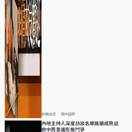
新聞資訊
兩岸國際
內地主持人深度訪談名導路蘭成熱話
掀中西意識形態鬥爭