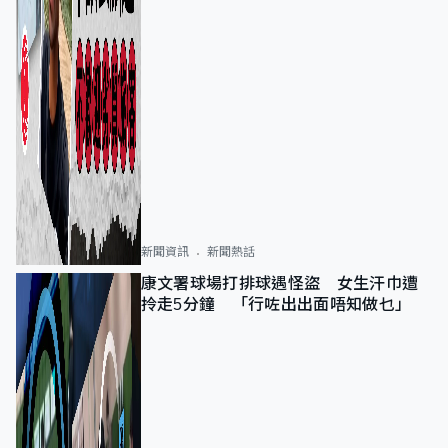
新聞資訊
新聞熱話
康文署球場打排球遇怪盜 女生汗巾遭
拎走5分鐘 「行咗出出面唔知做乜」