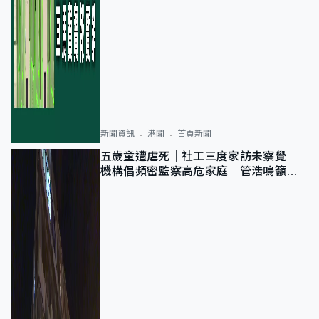
新聞資訊
港聞
首頁新聞
五歲童遭虐死｜社工三度家訪未察覺
機構倡頻密監察高危家庭 管浩鳴籲加
強跨部門協作