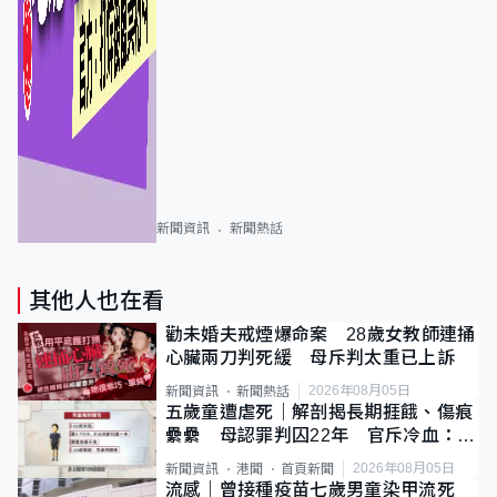
新聞資訊
新聞熱話
其他人也在看
勸未婚夫戒煙爆命案 28歲女教師連捅
心臟兩刀判死緩 母斥判太重已上訴
2026年08月05日
新聞資訊
新聞熱話
五歲童遭虐死｜解剖揭長期捱餓、傷痕
纍纍 母認罪判囚22年 官斥冷血：同
類案最惡劣
2026年08月05日
新聞資訊
港聞
首頁新聞
流感｜曾接種疫苗七歲男童染甲流死