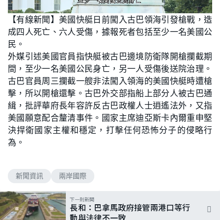
L
U
o
n
【有線新聞】美國快艇日前闖入古巴領海引發槍戰，造
a
m
d
u
成四人死亡、六人受傷，據報死者包括至少一名美國公
e
t
d
e
:
民。
6
1
外媒引述美國官員指快艇被古巴邊境防衛隊開槍攔截期
.
2
間，至少一名美國公民身亡，另一人受傷後送院治理。
2
%
古巴官員周三攔截一艘非法闖入領海的美國快艇時遭槍
擊，所以開槍還擊。古巴外交部指船上部分人被古巴通
緝，批評華府長年容許反古巴政權人士逍遙法外，又指
美國願意配合釐清事件。國家主席迪亞斯卡內爾重申堅
決捍衛國家主權和穩定，打擊任何恐怖分子的侵略行
為。
新聞資訊
兩岸國際
下一則新聞
長和：巴拿馬政府接管兩港口等行
動與法律不一致