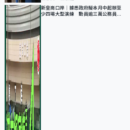
新皇崗口岸｜據悉政府擬本月中起辦至
少四場大型演練 動員逾三萬公務員人
次測試