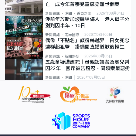
亡 成今年首宗兒童感染離世個案
2026年08月04日
新聞資訊
港聞
首頁新聞
涉前年於新加坡機場傷人 港人母子分
別判囚半年、10日
2026年08月05日
新聞資訊
兩岸國際
偶像「不點名」談粉絲越界 日女死忠
遭群起狙擊 掛繩開直播道歉後輕生
2026年08月06日
新聞資訊
新聞熱話
五歲童疑遭虐死｜母親認誤殺及虐兒判
囚22年 官斥被告殘忍、同類案最惡劣
2026年08月05日
新聞資訊
港聞