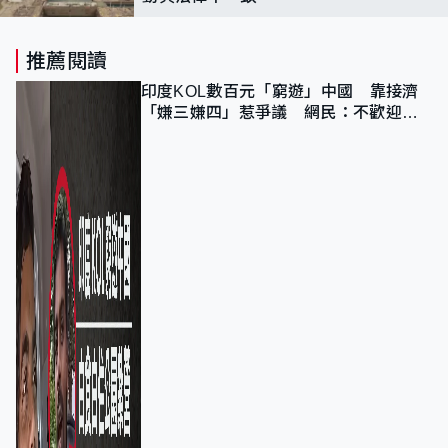
推薦閱讀
印度KOL數百元「窮遊」中國 靠接濟
「嫌三嫌四」惹爭議 網民：不歡迎劣
質旅客