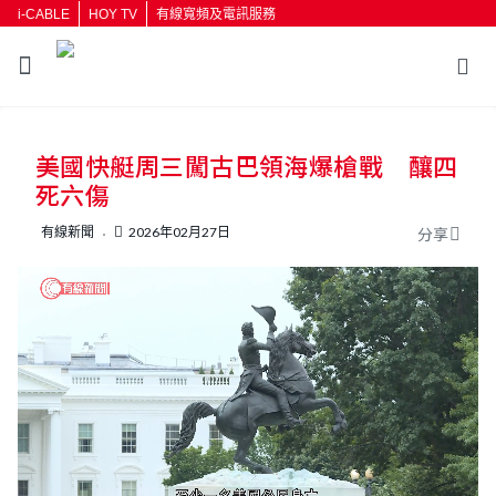
i-CABLE
HOY TV
有線寬頻及電訊服務
返回
美國快艇周三闖古巴領海爆槍戰 釀四
按輸入鍵開始搜尋
死六傷
有線新聞
2026年02月27日
分享