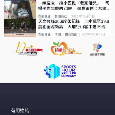
一線搜查｜揸小巴難「養家活兒」 司
機平均年齡約70歲 88歲黃伯：希望一
直揸落去
2026年08月07日
新聞資訊
新聞熱話
天文台錄36.9度破紀錄 上水飆至39.8
度創全港新高 大埔行山客中暑不治
2026年08月09日
新聞資訊
港聞
首頁新聞
有用連結