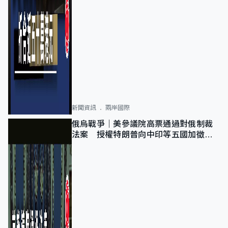
新聞資訊
兩岸國際
俄烏戰爭｜美參議院高票通過對俄制裁
法案 授權特朗普向中印等五國加徵
100%關稅