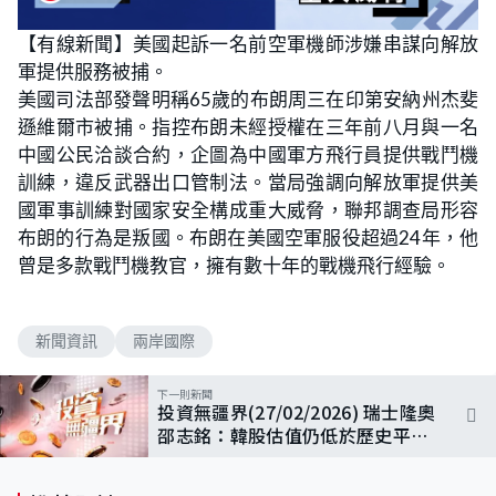
【有線新聞】美國起訴一名前空軍機師涉嫌串謀向解放
軍提供服務被捕。
美國司法部發聲明稱65歲的布朗周三在印第安納州杰斐
遜維爾市被捕。指控布朗未經授權在三年前八月與一名
中國公民洽談合約，企圖為中國軍方飛行員提供戰鬥機
訓練，違反武器出口管制法。當局強調向解放軍提供美
國軍事訓練對國家安全構成重大威脅，聯邦調查局形容
布朗的行為是叛國。布朗在美國空軍服役超過24年，他
曾是多款戰鬥機教官，擁有數十年的戰機飛行經驗。
新聞資訊
兩岸國際
下一則新聞
投資無疆界(27/02/2026) 瑞士隆奧
邵志銘：韓股估值仍低於歷史平均
水平，今年表現仍可位處全球前列