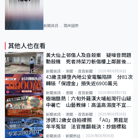
新聞資訊
兩岸國際
其他人也在看
黃大仙上邨傷人及自殺案 疑噪音問題
動殺機 死者持菜刀斬傷樓上鄰居後墮
斃
2026年08月08日
新聞資訊
港聞
首頁新聞
43歲主婦墮內地公安電騙陷阱 分81次
轉賬「保證金」損失近6900萬元
2026年08月07日
新聞資訊
港聞
首頁新聞
極端酷熱｜六旬外籍漢大埔船灣行山疑
中暑亡 山藝教練：高溫高濕度不宜遠
足
2026年08月09日
新聞資訊
港聞
首頁新聞
涉誘12歲女自拍祼照 「A0」男捱足
年半冤獄 法官推翻裁決：抄錯標點
2026年08月06日
新聞資訊
新聞熱話