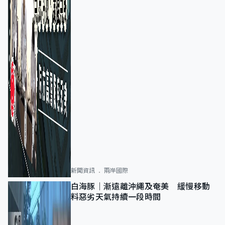
新聞資訊
兩岸國際
白海豚｜漸遠離沖繩及奄美 緩慢移動
料惡劣天氣持續一段時間