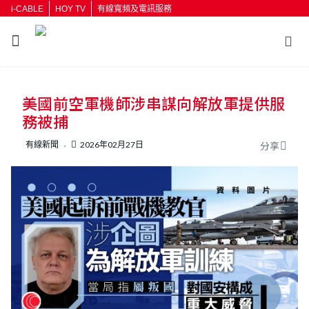
i-CABLE
HOY TV
有線寬頻及電訊服務
返回
美國前空軍機師涉串謀向解放軍提供服
按輸入鍵開始搜尋
務被捕
有線新聞
2026年02月27日
分享