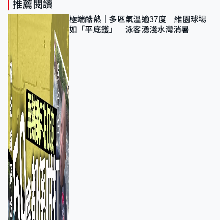
推薦閱讀
極端酷熱｜多區氣溫逾37度 維園球場
如「平底鑊」 泳客湧淺水灣消暑