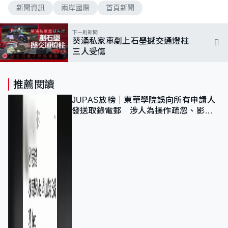
新聞資訊
兩岸國際
首頁新聞
下一則新聞
葵涌私家車剷上石壆撼交通燈柱
三人受傷
推薦閱讀
JUPAS放榜｜東華學院誤向所有申請人
發送取錄電郵 涉人為操作疏忽、影響
11,139人