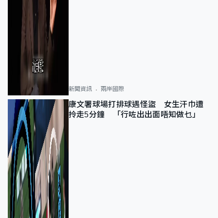
新聞資訊
兩岸國際
康文署球場打排球遇怪盜 女生汗巾遭
拎走5分鐘 「行咗出出面唔知做乜」