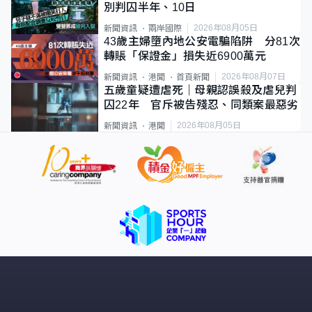
別判囚半年、10日
2026年08月05日
新聞資訊
兩岸國際
43歲主婦墮內地公安電騙陷阱 分81次
轉賬「保證金」損失近6900萬元
2026年08月07日
新聞資訊
港聞
首頁新聞
五歲童疑遭虐死｜母親認誤殺及虐兒判
囚22年 官斥被告殘忍、同類案最惡劣
2026年08月05日
新聞資訊
港聞