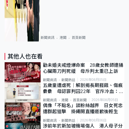
新聞資訊
港聞
首頁新聞
其他人也在看
勸未婚夫戒煙爆命案 28歲女教師連捅
心臟兩刀判死緩 母斥判太重已上訴
2026年08月05日
新聞資訊
新聞熱話
五歲童遭虐死｜解剖揭長期捱餓、傷痕
纍纍 母認罪判囚22年 官斥冷血：同
類案最惡劣
2026年08月05日
新聞資訊
港聞
首頁新聞
偶像「不點名」談粉絲越界 日女死忠
遭群起狙擊 掛繩開直播道歉後輕生
2026年08月06日
新聞資訊
新聞熱話
涉前年於新加坡機場傷人 港人母子分