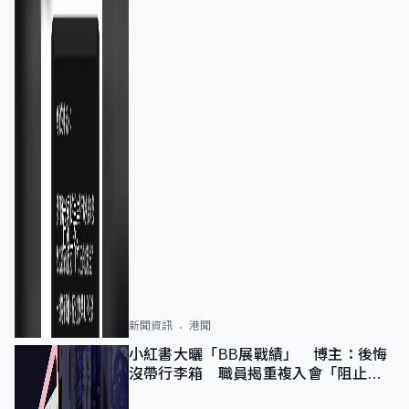
新聞資訊
港聞
小紅書大曬「BB展戰績」 博主：後悔
沒帶行李箱 職員揭重複入會「阻止唔
到」