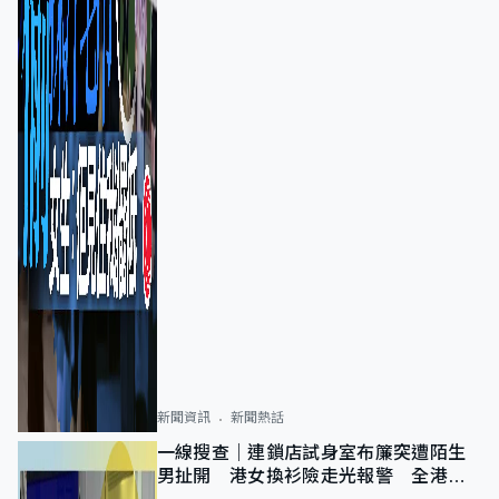
新聞資訊
新聞熱話
一線搜查｜連鎖店試身室布簾突遭陌生
男扯開 港女換衫險走光報警 全港分