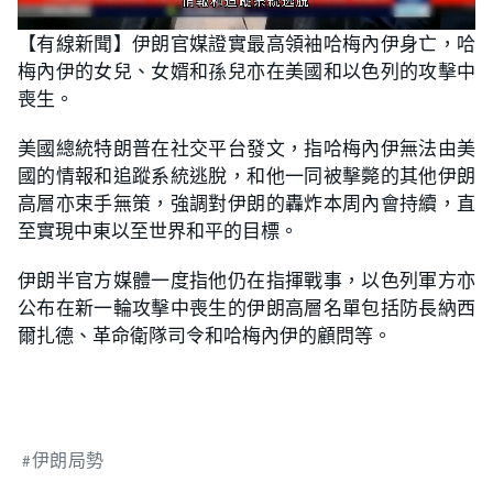
L
U
o
n
【有線新聞】伊朗官媒證實最高領袖哈梅內伊身亡，哈
a
m
d
u
梅內伊的女兒、女婿和孫兒亦在美國和以色列的攻擊中
e
t
d
e
:
喪生。
6
8
.
美國總統特朗普在社交平台發文，指哈梅內伊無法由美
1
8
國的情報和追蹤系統逃脫，和他一同被擊斃的其他伊朗
%
高層亦束手無策，強調對伊朗的轟炸本周內會持續，直
至實現中東以至世界和平的目標。
伊朗半官方媒體一度指他仍在指揮戰事，以色列軍方亦
公布在新一輪攻擊中喪生的伊朗高層名單包括防長納西
爾扎德、革命衛隊司令和哈梅內伊的顧問等。
伊朗局勢