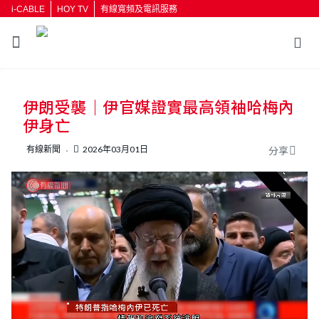
i-CABLE
HOY TV
有線寬頻及電訊服務
返回
伊朗受襲｜伊官媒證實最高領袖哈梅內
按輸入鍵開始搜尋
伊身亡
有線新聞
2026年03月01日
分享