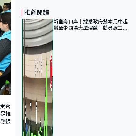
推薦閱讀
新皇崗口岸｜據悉政府擬本月中起
辦至少四場大型演練 動員逾三萬
公務員人次測試
接受密
不是推
詢熱線