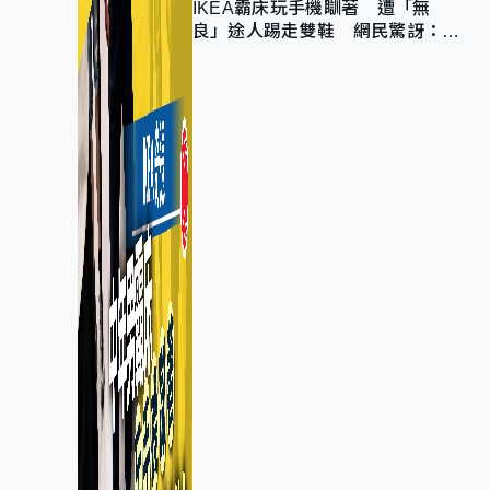
IKEA霸床玩手機瞓著 遭「無
良」途人踢走雙鞋 網民驚訝：冇
著襪咁盡！？