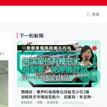
搜尋
下一則新聞
享
簡樸房｜業界料每個單位改裝至少花5萬
加租視乎巿場接受能力 房屋局：有足夠寬
限期
2026年03月02日
新聞資訊
港聞
首頁新聞