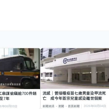
流感｜曾接種疫苗七歲男童染甲流死
工串謀偷竊逾700件銷
亡 成今年首宗兒童感染離世個案
至7年
2026年08月04日
新聞資訊
港聞
首頁新聞
26年08月03日