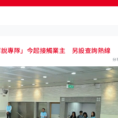
按輸入鍵開始搜尋
解說專隊」今起接觸業主 另設查詢熱線
分