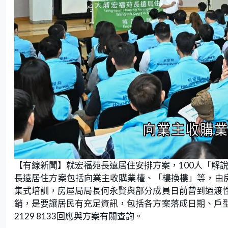
L
U
o
n
【有線新聞】就宏福苑長遠居住安排方案，100人「解
a
m
d
u
e
t
長遠居住方案包括向業主收購業權、「樓換樓」等，由房
d
e
:
集式培訓，房屋局局長何永賢與部分成員日前曾到過渡
5
3
.
銷，是要讓居民有充足資訊，包括各方案落成日期、戶
5
7
2129 8133回應與方案有關查詢。
%