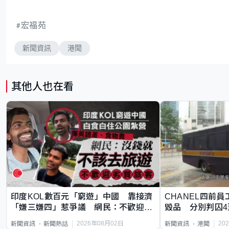
宏福苑
新聞資訊
港聞
其他人也在看
印度KOL數百元「窮遊」中國 靠接濟
CHANEL四前員
「嫌三嫌四」惹爭議 網民：不歡迎劣
毀品 分別判囚4
質旅客
2026年08月02日
20
新聞資訊
新聞熱話
新聞資訊
港聞