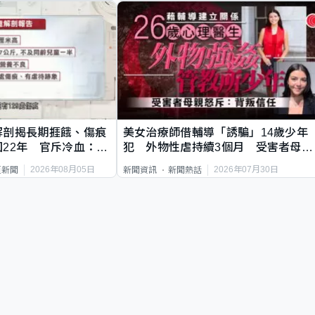
解剖揭長期捱餓、傷痕
美女治療師借輔導「誘騙」14歲少年
22年 官斥冷血：同
犯 外物性虐持續3個月 受害者母：
要保護其他人
2026年08月05日
2026年07月30日
頁新聞
新聞資訊
新聞熱話