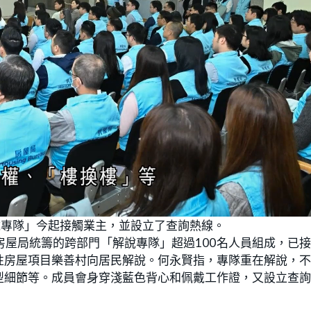
說專隊」今起接觸業主，並設立了查詢熱線。
屋局統籌的跨部門「解說專隊」超過100名人員組成，已
性房屋項目樂善村向居民解說。何永賢指，專隊重在解說，
型細節等。成員會身穿淺藍色背心和佩戴工作證，又設立查