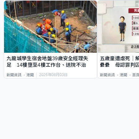
九龍城學生宿舍地盤39歲安全經理失
五歲童遭虐死｜
足 14樓墮至4樓工作台、送院不治
纍纍 母認罪判囚
類案最惡劣
2026年08月03日
新聞資訊
港聞
新聞資訊
港聞
首