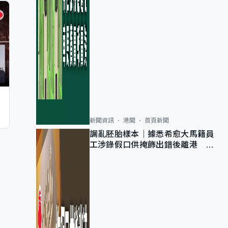
新聞資訊
港聞
首頁新聞
調亂胚胎樣本｜據悉希愈大馬籍員
工涉錄假口供掩飾出錯後離港 警
列詐騙 正通緝在逃人士