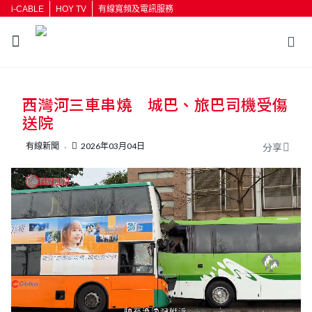
i-CABLE
HOY TV
有線寬頻及電訊服務
返回
西灣河三車串燒 城巴、旅巴司機受傷
按輸入鍵開始搜尋
送院
有線新聞
2026年03月04日
分享