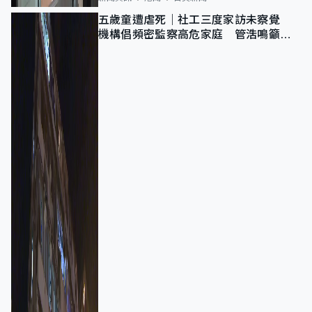
五歲童遭虐死｜社工三度家訪未察覺
機構倡頻密監察高危家庭 管浩鳴籲加
強跨部門協作