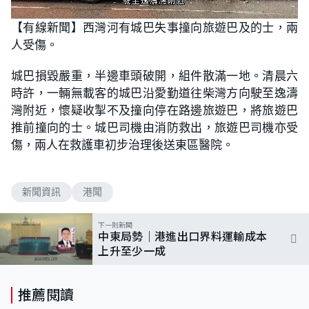
L
U
o
n
【有線新聞】西灣河有城巴失事撞向旅遊巴及的士，兩
a
m
d
u
人受傷。
e
t
d
e
:
7
城巴損毀嚴重，半邊車頭破開，組件散滿一地。清晨六
7
.
時許，一輛無載客的城巴沿愛勤道往柴灣方向駛至逸濤
1
4
灣附近，懷疑收掣不及撞向停在路邊旅遊巴，將旅遊巴
%
推前撞向的士。城巴司機由消防救出，旅遊巴司機亦受
傷，兩人在救護車初步治理後送東區醫院。
新聞資訊
港聞
下一則新聞
中東局勢｜港進出口界料運輸成本
上升至少一成
推薦閱讀