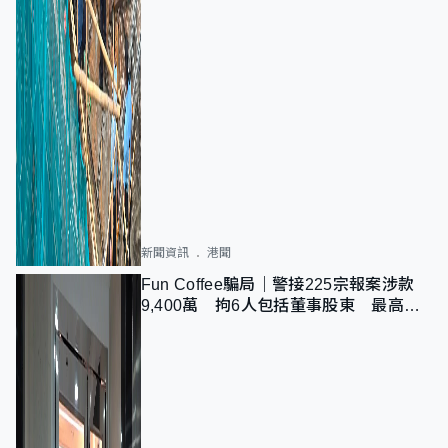
新聞資訊
港聞
Fun Coffee騙局｜警接225宗報案涉款
9,400萬 拘6人包括董事股東 最高金
額一宗涉近千萬