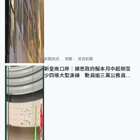
新聞資訊
港聞
首頁新聞
新皇崗口岸｜據悉政府擬本月中起辦至
少四場大型演練 動員逾三萬公務員人
次測試