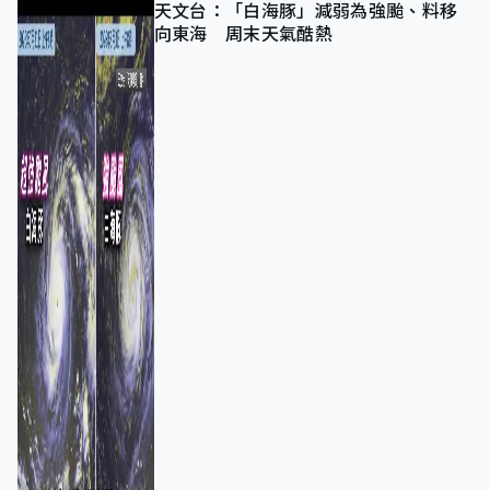
天文台：「白海豚」減弱為強颱、料移
向東海 周末天氣酷熱