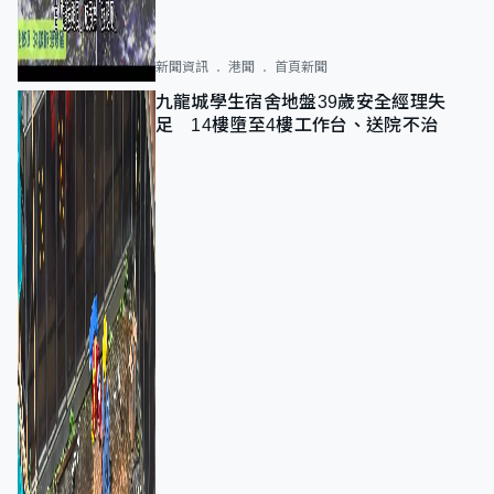
新聞資訊
港聞
首頁新聞
九龍城學生宿舍地盤39歲安全經理失
足 14樓墮至4樓工作台、送院不治