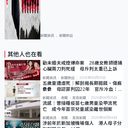
新聞資訊
新聞熱話
其他人也在看
勸未婚夫戒煙爆命案 28歲女教師連捅
心臟兩刀判死緩 母斥判太重已上訴
2026年08月05日
新聞資訊
新聞熱話
五歲童遭虐死｜解剖揭長期捱餓、傷痕
纍纍 母認罪判囚22年 官斥冷血：同
類案最惡劣
2026年08月05日
新聞資訊
港聞
首頁新聞
流感｜曾接種疫苗七歲男童染甲流死
亡 成今年首宗兒童感染離世個案
2026年08月04日
新聞資訊
港聞
首頁新聞
涉前年於新加坡機場傷人 港人母子分