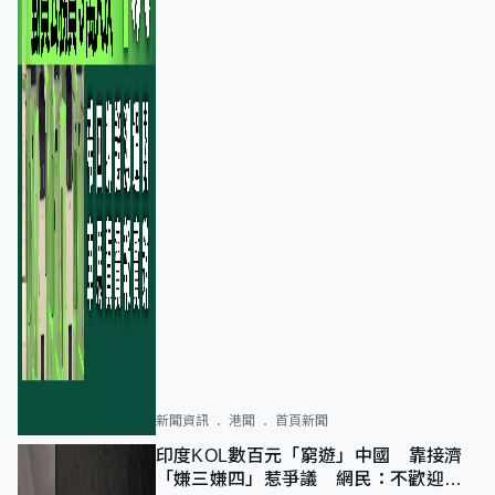
新聞資訊
港聞
首頁新聞
印度KOL數百元「窮遊」中國 靠接濟
「嫌三嫌四」惹爭議 網民：不歡迎劣