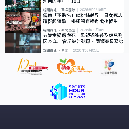
別判囚半年、10日
2026年08月05日
新聞資訊
兩岸國際
偶像「不點名」談粉絲越界 日女死忠
遭群起狙擊 掛繩開直播道歉後輕生
2026年08月06日
新聞資訊
新聞熱話
五歲童疑遭虐死｜母親認誤殺及虐兒判
囚22年 官斥被告殘忍、同類案最惡劣
2026年08月05日
新聞資訊
港聞