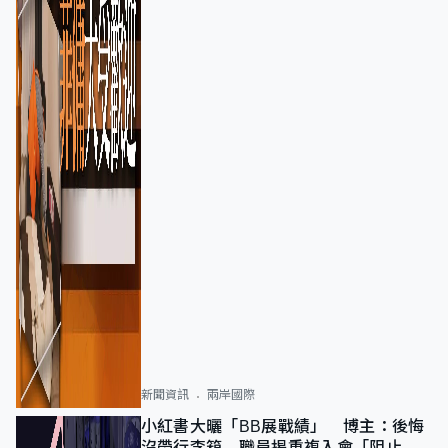
新聞資訊
兩岸國際
小紅書大曬「BB展戰績」 博主：後悔
沒帶行李箱 職員揭重複入會「阻止唔