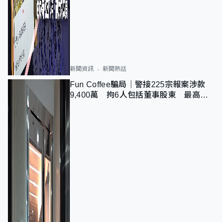
新聞資訊
新聞熱話
Fun Coffee騙局｜警接225宗報案涉款
9,400萬 拘6人包括董事股東 最高金
額一宗涉近千萬