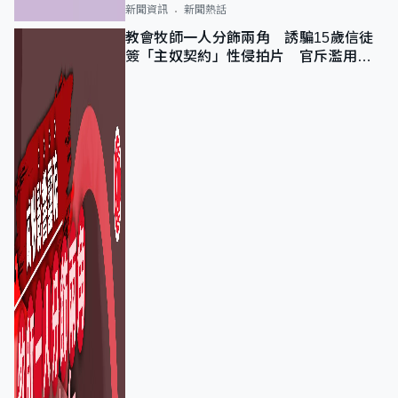
新聞資訊
新聞熱話
教會牧師一人分飾兩角 誘騙15歲信徒
簽「主奴契約」性侵拍片 官斥濫用教
友信任、二審判囚9年