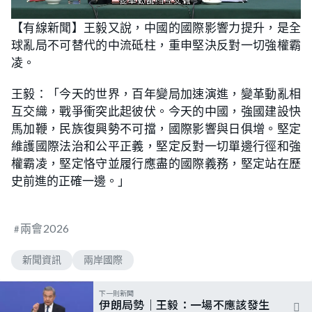
L
U
o
n
【有線新聞】王毅又說，中國的國際影響力提升，是全
a
m
d
u
球亂局不可替代的中流砥柱，重申堅決反對一切強權霸
e
t
d
e
:
凌。
6
3
.
王毅：「今天的世界，百年變局加速演進，變革動亂相
4
6
互交織，戰爭衝突此起彼伏。今天的中國，強國建設快
%
馬加鞭，民族復興勢不可擋，國際影響與日俱增。堅定
維護國際法治和公平正義，堅定反對一切單邊行徑和強
權霸凌，堅定恪守並履行應盡的國際義務，堅定站在歷
史前進的正確一邊。」
兩會2026
新聞資訊
兩岸國際
下一則新聞
伊朗局勢｜王毅：一場不應該發生