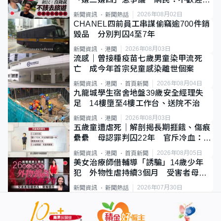
質旅客
2026年08月02日
新聞資訊
新聞熱話
CHANEL四前員工串謀偷竊逾700件銷
毀品 分別判囚4至7年
2026年08月03日
新聞資訊
港聞
流感｜曾接種疫苗七歲男童染甲流死
亡 成今年首宗兒童感染離世個案
2026年08月04日
新聞資訊
港聞
首頁新聞
九龍城學生宿舍地盤39歲安全經理失
足 14樓墮至4樓工作台、送院不治
2026年08月03日
新聞資訊
港聞
五歲童遭虐死｜解剖揭長期捱餓、傷痕
纍纍 母認罪判囚22年 官斥冷血：同
類案最惡劣
2026年08月05日
新聞資訊
港聞
首頁新聞
美女治療師借輔導「誘騙」14歲少年
犯 外物性虐持續3個月 受害者母：
要保護其他人
2026年07月30日
新聞資訊
新聞熱話