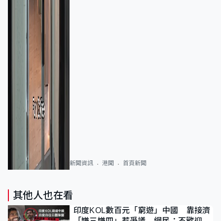
新聞資訊
港聞
首頁新聞
其他人也在看
印度KOL數百元「窮遊」中國 靠接濟
「嫌三嫌四」惹爭議 網民：不歡迎劣