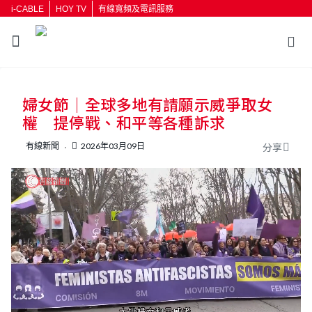
i-CABLE
HOY TV
有線寬頻及電訊服務
返回
婦女節｜全球多地有請願示威爭取女
按輸入鍵開始搜尋
權 提停戰、和平等各種訴求
有線新聞
2026年03月09日
分享