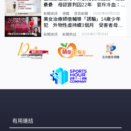
纍纍 母認罪判囚22年 官斥冷血：同
類案最惡劣
2026年08月05日
新聞資訊
港聞
首頁新聞
美女治療師借輔導「誘騙」14歲少年
犯 外物性虐持續3個月 受害者母：
要保護其他人
2026年07月30日
新聞資訊
新聞熱話
有用連結