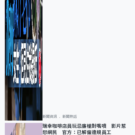
新聞資訊
新聞熱話
瑞幸咖啡店員玩忌廉槍對嘴噴 影片惹
怒網民 官方：已解僱違規員工