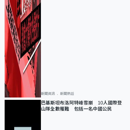
新聞資訊
新聞熱話
巴基斯坦布洛阿特峰雪崩 10人國際登
山隊全數罹難 包括一名中國公民