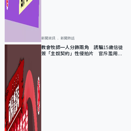
新聞資訊
新聞熱話
教會牧師一人分飾兩角 誘騙15歲信徒
簽「主奴契約」性侵拍片 官斥濫用教
友信任、二審判囚9年