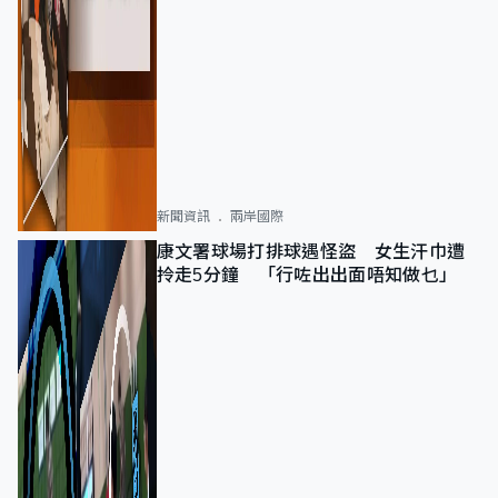
新聞資訊
兩岸國際
康文署球場打排球遇怪盜 女生汗巾遭
拎走5分鐘 「行咗出出面唔知做乜」