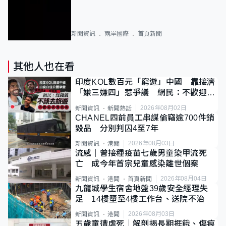
新聞資訊
兩岸國際
首頁新聞
其他人也在看
印度KOL數百元「窮遊」中國 靠接濟
「嫌三嫌四」惹爭議 網民：不歡迎劣
質旅客
2026年08月02日
新聞資訊
新聞熱話
CHANEL四前員工串謀偷竊逾700件銷
毀品 分別判囚4至7年
2026年08月03日
新聞資訊
港聞
流感｜曾接種疫苗七歲男童染甲流死
亡 成今年首宗兒童感染離世個案
2026年08月04日
新聞資訊
港聞
首頁新聞
九龍城學生宿舍地盤39歲安全經理失
足 14樓墮至4樓工作台、送院不治
2026年08月03日
新聞資訊
港聞
五歲童遭虐死｜解剖揭長期捱餓、傷痕