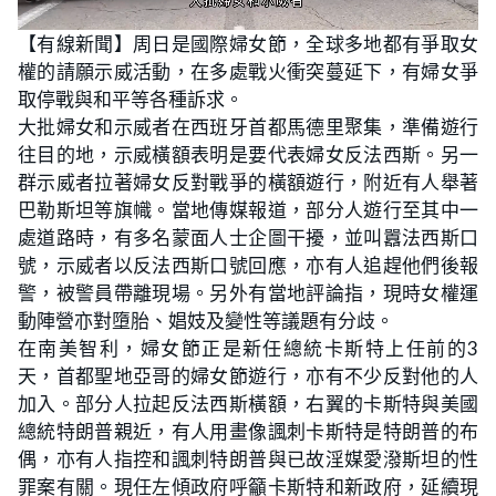
L
U
o
n
【有線新聞】周日是國際婦女節，全球多地都有爭取女
a
m
d
u
權的請願示威活動，在多處戰火衝突蔓延下，有婦女爭
e
t
d
e
:
取停戰與和平等各種訴求。
2
2
大批婦女和示威者在西班牙首都馬德里聚集，準備遊行
.
8
往目的地，示威橫額表明是要代表婦女反法西斯。另一
8
%
群示威者拉著婦女反對戰爭的橫額遊行，附近有人舉著
巴勒斯坦等旗幟。當地傳媒報道，部分人遊行至其中一
處道路時，有多名蒙面人士企圖干擾，並叫囂法西斯口
號，示威者以反法西斯口號回應，亦有人追趕他們後報
警，被警員帶離現場。另外有當地評論指，現時女權運
動陣營亦對墮胎、娼妓及變性等議題有分歧。
在南美智利，婦女節正是新任總統卡斯特上任前的3
天，首都聖地亞哥的婦女節遊行，亦有不少反對他的人
加入。部分人拉起反法西斯橫額，右翼的卡斯特與美國
總統特朗普親近，有人用畫像諷刺卡斯特是特朗普的布
偶，亦有人指控和諷刺特朗普與已故淫媒愛潑斯坦的性
罪案有關。現任左傾政府呼籲卡斯特和新政府，延續現