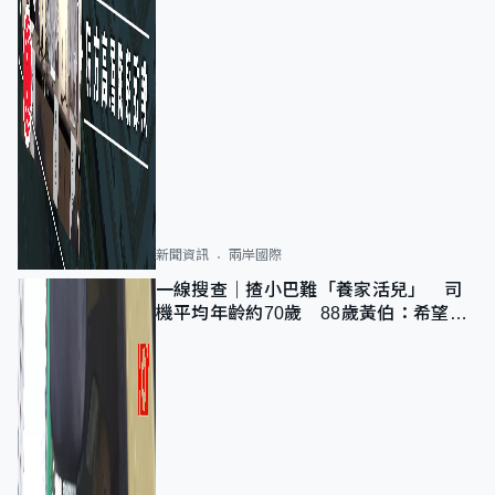
新聞資訊
兩岸國際
一線搜查｜揸小巴難「養家活兒」 司
機平均年齡約70歲 88歲黃伯：希望一
直揸落去