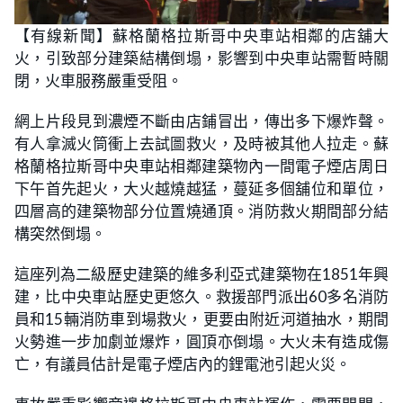
【有線新聞】蘇格蘭格拉斯哥中央車站相鄰的店舖大
火，引致部分建築結構倒塌，影響到中央車站需暫時關
閉，火車服務嚴重受阻。
網上片段見到濃煙不斷由店鋪冒出，傳出多下爆炸聲。
有人拿滅火筒衝上去試圖救火，及時被其他人拉走。蘇
格蘭格拉斯哥中央車站相鄰建築物內一間電子煙店周日
下午首先起火，大火越燒越猛，蔓延多個舖位和單位，
四層高的建築物部分位置燒通頂。消防救火期間部分結
構突然倒塌。
這座列為二級歷史建築的維多利亞式建築物在1851年興
建，比中央車站歷史更悠久。救援部門派出60多名消防
員和15輛消防車到場救火，更要由附近河道抽水，期間
火勢進一步加劇並爆炸，圓頂亦倒塌。大火未有造成傷
亡，有議員估計是電子煙店內的鋰電池引起火災。