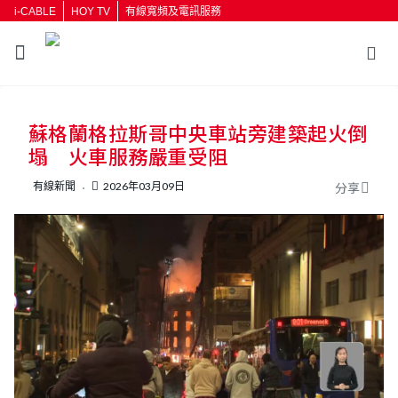
i-CABLE
HOY TV
有線寬頻及電訊服務
返回
蘇格蘭格拉斯哥中央車站旁建築起火倒
按輸入鍵開始搜尋
塌 火車服務嚴重受阻
有線新聞
2026年03月09日
分享