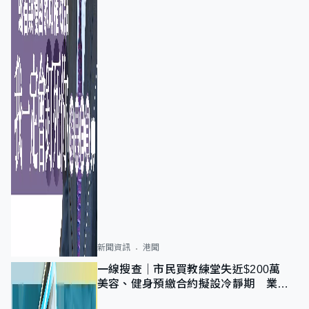
新聞資訊
港聞
一線搜查｜市民買教練堂失近$200萬
美容、健身預繳合約擬設冷靜期 業界
憂退款計法對商戶不公