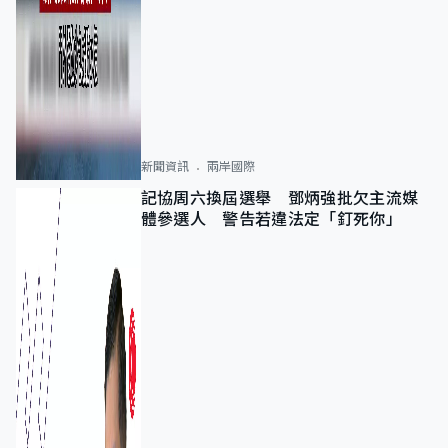
新聞資訊
兩岸國際
記協周六換屆選舉 鄧炳強批欠主流媒
體參選人 警告若違法定「釘死你」