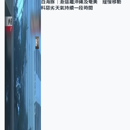
白海豚｜漸遠離沖繩及奄美 緩慢移動
料惡劣天氣持續一段時間