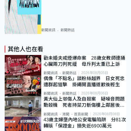
新聞資訊
新聞熱話
其他人也在看
勸未婚夫戒煙爆命案 28歲女教師連捅
心臟兩刀判死緩 母斥判太重已上訴
2026年08月05日
新聞資訊
新聞熱話
偶像「不點名」談粉絲越界 日女死忠
遭群起狙擊 掛繩開直播道歉後輕生
2026年08月06日
新聞資訊
新聞熱話
黃大仙上邨傷人及自殺案 疑噪音問題
動殺機 死者持菜刀斬傷樓上鄰居後墮
斃
2026年08月08日
新聞資訊
港聞
首頁新聞
43歲主婦墮內地公安電騙陷阱 分81次
轉賬「保證金」損失近6900萬元