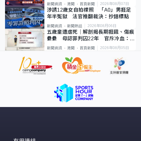
2026年08月07日
新聞資訊
港聞
首頁新聞
涉誘12歲女自拍祼照 「A0」男捱足
年半冤獄 法官推翻裁決：抄錯標點
2026年08月06日
新聞資訊
新聞熱話
五歲童遭虐死｜解剖揭長期捱餓、傷痕
纍纍 母認罪判囚22年 官斥冷血：同
類案最惡劣
2026年08月05日
新聞資訊
港聞
首頁新聞