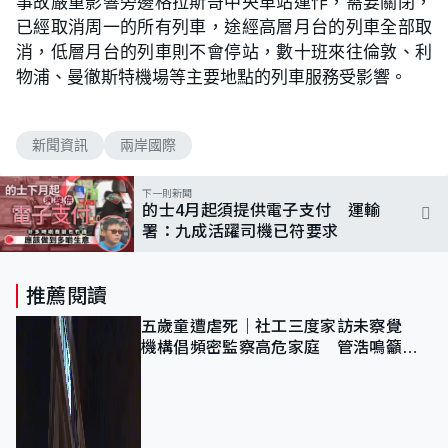
事故嚴重影響旁邊格拉斯哥中央車站運作，需要關閉，
已經取消周一的所有列車，途經高層月台的列車全部取
消，低層月台的列車則不會停站，數十班來往倫敦、利
物浦、曼徹斯特機場等主要地點的列車服務受影響。
新聞資訊
兩岸國際
下一則新聞
的士4月起須提供電子支付 運輸
署：九成活躍司機已符要求
推薦閱讀
五歲童遭虐死｜社工三度家訪未察覺
機構倡頻密監察高危家庭 管浩鳴籲加
強跨部門協作