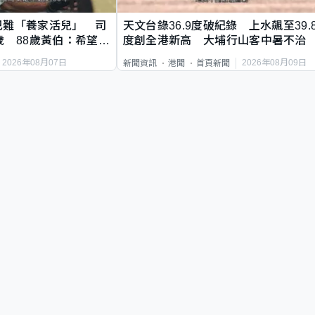
巴難「養家活兒」 司
天文台錄36.9度破紀錄 上水飆至39.
歲 88歲黃伯：希望一
度創全港新高 大埔行山客中暑不治
2026年08月07日
2026年08月09日
新聞資訊
港聞
首頁新聞