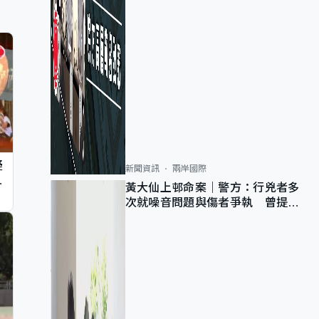
疑
新聞資訊
兩岸國際
遠
黃大仙上邨命案｜警方：行兇者多
次就噪音問題與傷者爭執 曾提出
調單位已獲批