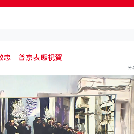
按輸入鍵開始搜尋
效忠 普京表態祝賀
分