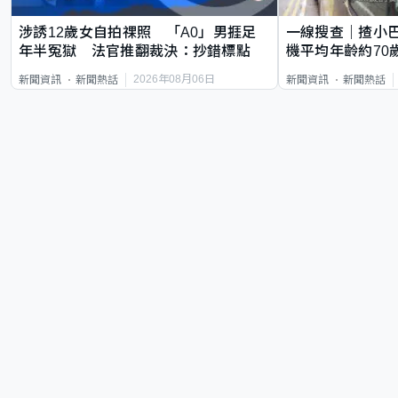
涉誘12歲女自拍祼照 「A0」男捱足
一線搜查｜揸小
年半冤獄 法官推翻裁決：抄錯標點
機平均年齡約70
直揸落去
2026年08月06日
新聞資訊
新聞熱話
新聞資訊
新聞熱話