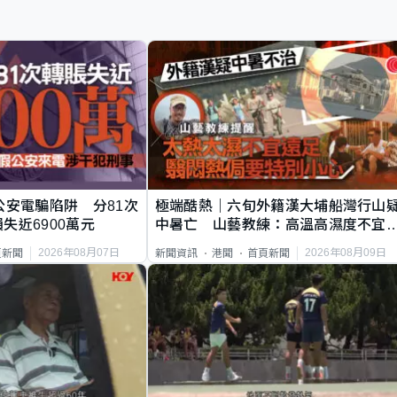
公安電騙陷阱 分81次
極端酷熱｜六旬外籍漢大埔船灣行山
失近6900萬元
中暑亡 山藝教練：高溫高濕度不宜
足
2026年08月07日
2026年08月09日
頁新聞
新聞資訊
港聞
首頁新聞