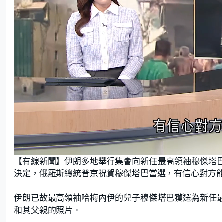
L
U
o
n
【有線新聞】伊朗多地舉行集會向新任最高領袖穆傑塔
a
m
d
u
e
t
決定，俄羅斯總統普京祝賀穆傑塔巴當選，有信心對方
d
e
:
5
1
.
伊朗已故最高領袖哈梅內伊的兒子穆傑塔巴獲選為新任
5
2
和其父親的照片。
%