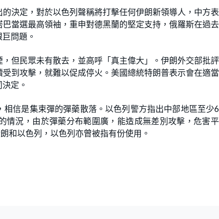
出的決定，對於以色列聲稱將打擊任何伊朗新領導人，中方
塔巴當選最高領袖，重申對德黑蘭的堅定支持，俄羅斯在過
艱巨問題。
煙，但民眾未有散去，並高呼「真主偉大」。伊朗外交部批
續受到攻擊，就難以促成停火。美國總統特朗普表示會在適
同決定。
，相信是集束彈的彈藥散落。以色列警方指出中部地區至少
的情況，由於彈藥分布範圍廣，能造成無差別攻擊，危害平
伊朗和以色列，以色列亦曾被指有份使用。