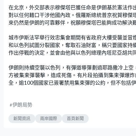
在北京，外交部表示穆傑塔巴獲任命是伊朗基於憲法作
對以任何藉口干涉他國內政。俄羅斯總統普京祝賀穆傑
來仍然是伊朗的可靠夥伴，祝願穆傑塔巴能夠成功解決
城市伊斯法罕舉行效忠集會期間有省政府大樓受襲並冒
和以色列試圖分裂國家，奪取石油財富，稱只要國家持
作出停戰的決定，並會由他與以色列總理內塔尼亞胡共
伊朗則持續空襲以色列，有彈道導彈劃過耶路撒冷上空
方被集束彈襲擊，造成死傷。有片段拍攝到集束彈爆炸
全，逾100個國家已簽署禁用集束彈的公約，但不包括
伊朗局勢
新聞資訊
兩岸國際
首頁新聞