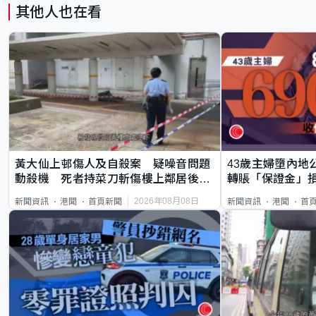
其他人也在看
黃大仙上邨傷人及自殺案 疑噪音問題
43歲主婦墮內地
動殺機 死者持菜刀斬傷樓上鄰居後墮
轉賬「保證金」損
斃
2026年08月08日
新聞資訊
港聞
首頁新聞
新聞資訊
港聞
首