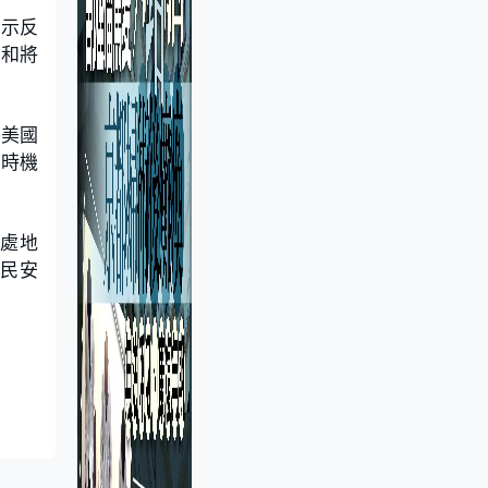
表示反
去和將
評美國
當時機
6處地
民安