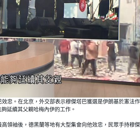
巴效忠。在北京，外交部表示穆傑塔巴獲選是伊朗基於憲法
能夠延續其父親哈梅內伊的工作。
最高領袖後，德黑蘭等地有大型集會向他效忠，民眾手持穆