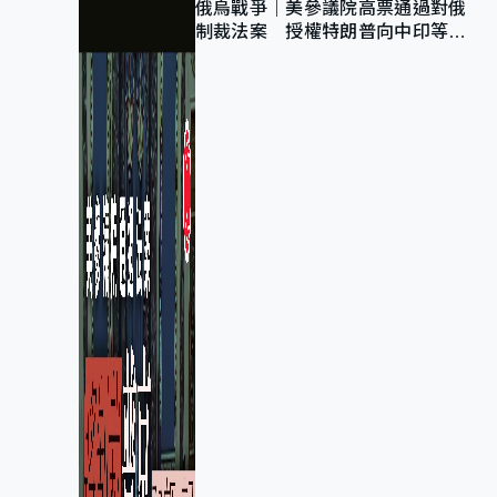
俄烏戰爭｜美參議院高票通過對俄
制裁法案 授權特朗普向中印等五
國加徵100%關稅