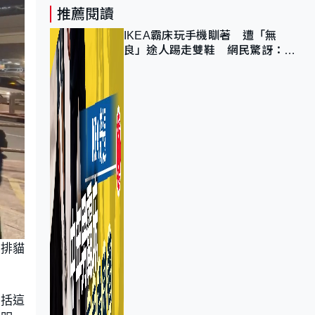
推薦閱讀
IKEA霸床玩手機瞓著 遭「無
良」途人踢走雙鞋 網民驚訝：冇
著襪咁盡！？
安排貓
包括這