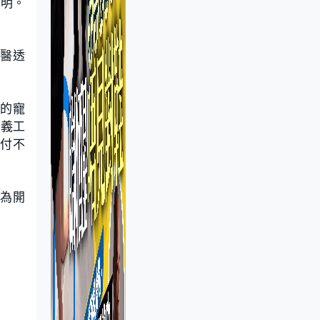
失明。
醫透
的寵
。義工
付不
成為開