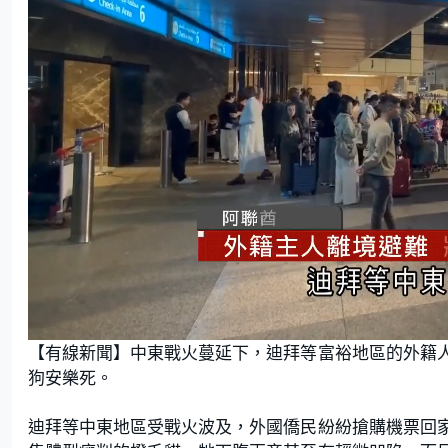
L
U
o
n
【有線新聞】中東戰火蔓延下，迪拜等富裕地區的外籍
a
m
d
u
e
t
狗安樂死。
d
e
:
2
1
.
迪拜等中東地區受戰火波及，外國僑民紛紛搶購機票回
0
9
%