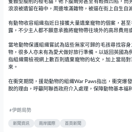
隻體型瘦削的橙毛貓，牠下腹兩旁甚至有輕微凹陷，而
浪浪被遺留在箱中，周邊堆滿雜物，被逼在街上自生自
有動物收容組織指近日接獲大量遺棄寵物的個案，甚至
露，不少主人都不願意承擔將寵物帶往境外的高昂費用
當地動物保護組織嘗試為這些無家可歸的毛孩尋找容身
物，很多人亦未有為愛犬做好旅行準備。以返回英國為
指組織需檢視網上數百則遺棄寵物的帖文，加上當局對
來。
在衝突期間，援助動物的組織War Paws指出，衝突
脫的理由，呼籲阿聯酋政府介入處理，保障動物基本福
伊朗局勢
新聞資訊
兩岸國際
首頁新聞