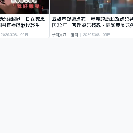
談粉絲越界 日女死忠
五歲童疑遭虐死｜母親認誤殺及虐兒
繩開直播道歉後輕生
囚22年 官斥被告殘忍、同類案最惡
2026年08月06日
2026年08月05日
新聞資訊
港聞