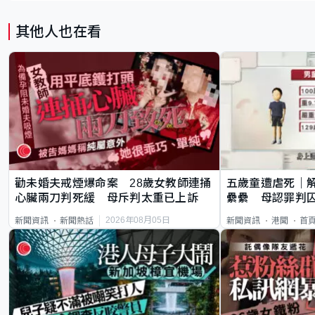
其他人也在看
勸未婚夫戒煙爆命案 28歲女教師連捅
五歲童遭虐死｜
心臟兩刀判死緩 母斥判太重已上訴
纍纍 母認罪判囚
類案最惡劣
2026年08月05日
新聞資訊
新聞熱話
新聞資訊
港聞
首