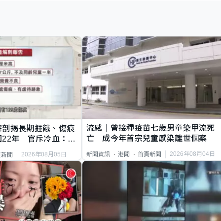
流感｜曾接種疫苗七歲男童染甲流死
解剖揭長期捱餓、傷痕
亡 成今年首宗兒童感染離世個案
22年 官斥冷血：同
2026年08月04日
新聞資訊
港聞
首頁新聞
2026年08月05日
頁新聞