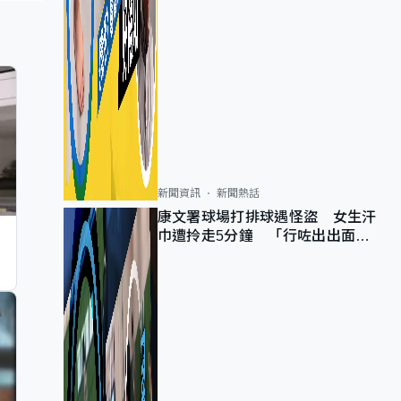
新聞資訊
新聞熱話
康文署球場打排球遇怪盜 女生汗
巾遭拎走5分鐘 「行咗出出面唔
知做乜」