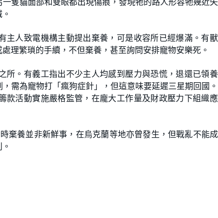
另一隻貓面部和雙眼都出現傷痕，發現牠的路人形容牠幾近
滅。
有主人致電機構主動提出棄養，可是收容所已經爆滿。有獸
或處理繁瑣的手續，不但棄養，甚至詢問安排寵物安樂死。
之所。有義工指出不少主人均感到壓力與恐慌，退還已領養
例，需為寵物打「瘋狗症針」，但這意味要延遲三星期回國
籌款活動實施嚴格監管，在龐大工作量及財政壓力下組織應
爆發時棄養並非新鮮事，在烏克蘭等地亦曾發生，但戰亂不能
利。