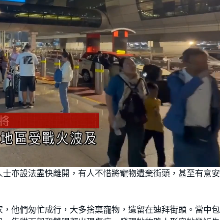
人士亦設法盡快離開，有人不惜將寵物遺棄街頭，甚至有意
家，他們匆忙成行，大多捨棄寵物，遺留在迪拜街頭。當中