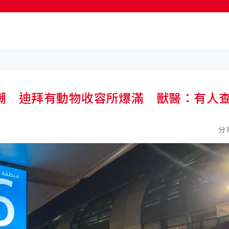
按輸入鍵開始搜尋
潮 迪拜有動物收容所爆滿 獸醫：有人
分