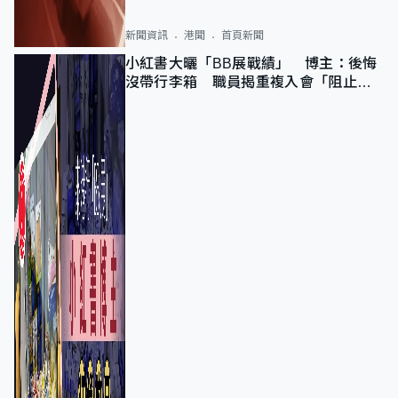
新聞資訊
港聞
首頁新聞
小紅書大曬「BB展戰績」 博主：後悔
沒帶行李箱 職員揭重複入會「阻止唔
到」