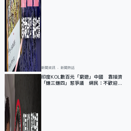
新聞資訊
新聞熱話
印度KOL數百元「窮遊」中國 靠接濟
「嫌三嫌四」惹爭議 網民：不歡迎劣
質旅客