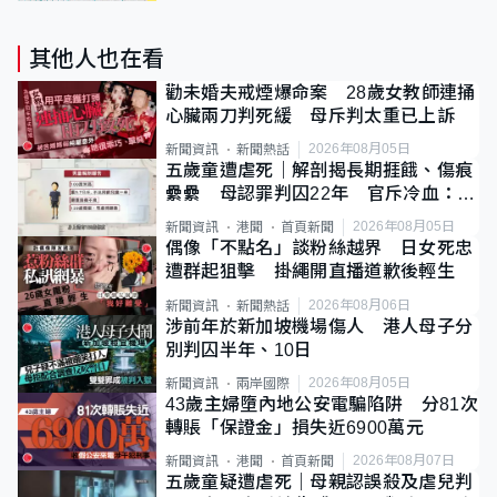
其他人也在看
勸未婚夫戒煙爆命案 28歲女教師連捅
心臟兩刀判死緩 母斥判太重已上訴
2026年08月05日
新聞資訊
新聞熱話
五歲童遭虐死｜解剖揭長期捱餓、傷痕
纍纍 母認罪判囚22年 官斥冷血：同
類案最惡劣
2026年08月05日
新聞資訊
港聞
首頁新聞
偶像「不點名」談粉絲越界 日女死忠
遭群起狙擊 掛繩開直播道歉後輕生
2026年08月06日
新聞資訊
新聞熱話
涉前年於新加坡機場傷人 港人母子分
別判囚半年、10日
2026年08月05日
新聞資訊
兩岸國際
43歲主婦墮內地公安電騙陷阱 分81次
轉賬「保證金」損失近6900萬元
2026年08月07日
新聞資訊
港聞
首頁新聞
五歲童疑遭虐死｜母親認誤殺及虐兒判