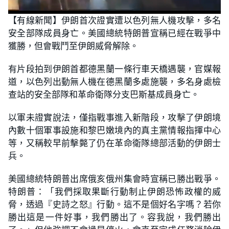
L
U
o
n
【有線新聞】伊朗首次證實遭以色列無人機攻擊，多名
a
m
d
u
安全部隊成員身亡。美國總統特朗普宣稱已經在戰爭中
e
t
d
e
:
獲勝，但會戰鬥至伊朗威脅解除。
2
3
.
有片段拍到伊朗首都德黑蘭一條行車天橋遇襲，官媒報
3
8
道，以色列出動無人機在德黑蘭多處施襲，多名身處檢
%
查站的安全部隊和革命衛隊分支巴斯基成員身亡。
以軍未證實說法，僅指戰事進入新階段，攻擊了伊朗境
內數十個軍事設施和黎巴嫩境內的真主黨情報指揮中心
等，又稱較早前擊斃了仍在革命衛隊總部活動的伊朗士
兵。
美國總統特朗普出席俄亥俄州集會時宣稱已勝出戰爭。
特朗普：「我們採取果斷行動制止伊朗恐怖政權的威
脅，透過『史詩之怒』行動。這不是個好名字嗎？若你
勝出這是一件好事，我們勝出了。容我說，我們勝出