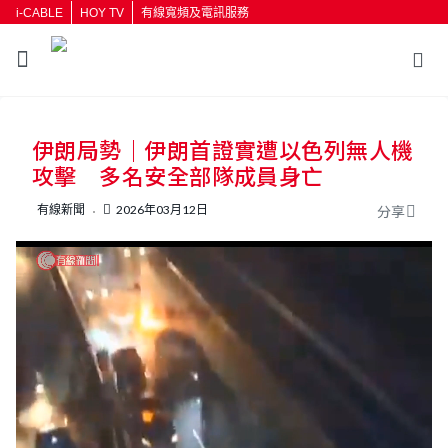
i-CABLE
HOY TV
有線寬頻及電訊服務
返回
伊朗局勢｜伊朗首證實遭以色列無人機
按輸入鍵開始搜尋
攻擊 多名安全部隊成員身亡
有線新聞
2026年03月12日
分享