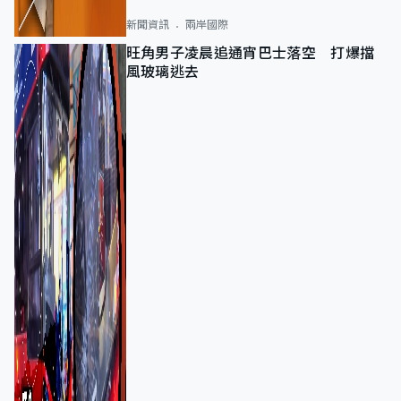
新聞資訊
兩岸國際
旺角男子凌晨追通宵巴士落空 打爆擋
風玻璃逃去