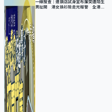
一線搜查｜連鎖店試身室布簾突遭陌生
男扯開 港女換衫險走光報警 全港分
店急換實體門