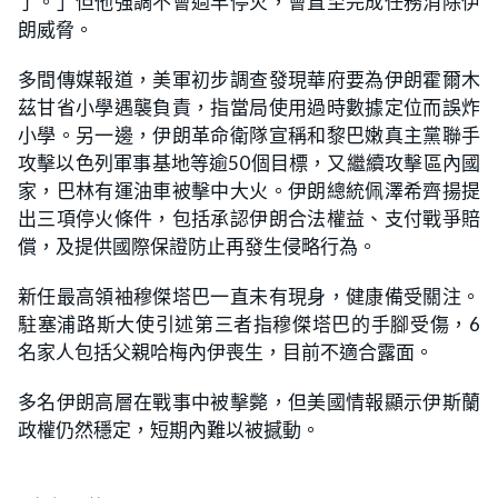
了。」但他強調不會過早停火，會直至完成任務消除伊
朗威脅。
多間傳媒報道，美軍初步調查發現華府要為伊朗霍爾木
茲甘省小學遇襲負責，指當局使用過時數據定位而誤炸
小學。另一邊，伊朗革命衛隊宣稱和黎巴嫩真主黨聯手
攻擊以色列軍事基地等逾50個目標，又繼續攻擊區內國
家，巴林有運油車被擊中大火。伊朗總統佩澤希齊揚提
出三項停火條件，包括承認伊朗合法權益、支付戰爭賠
償，及提供國際保證防止再發生侵略行為。
新任最高領袖穆傑塔巴一直未有現身，健康備受關注。
駐塞浦路斯大使引述第三者指穆傑塔巴的手腳受傷，6
名家人包括父親哈梅內伊喪生，目前不適合露面。
多名伊朗高層在戰事中被擊斃，但美國情報顯示伊斯蘭
政權仍然穩定，短期內難以被撼動。