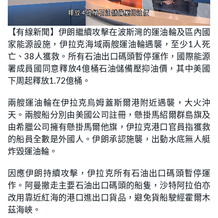
L
U
o
n
【有線新聞】伊朗繼續攻擊在波斯灣的運油輪及區內國
a
m
d
u
家能源設施，伊拉克海域兩艘運油輪遇襲，至少1人死
e
t
d
e
:
亡、38人獲救。所有石油出口碼頭暫停運作，國際能源
2
2
署成員國同意釋放4億桶石油儲備壓抑油價，其中美國
.
3
下周起釋放1.72億桶。
9
%
兩艘運油輪在伊拉克烏姆蓋斯爾港附近遇襲，大火沖
天。兩艘船分別由美國公司註冊，懸掛馬紹爾群島旗及
由希臘公司擁有懸掛馬爾他旗，伊拉克港口官員指獲救
的船員全數是外國人。伊朗承認施襲，出動水底無人艇
炸毀運油輪。
因應伊朗持續攻擊，伊拉克所有石油出口碼頭暫停運
作。阿曼撤走主要石油出口碼頭的船隻，沙特阿拉伯亦
改用靠近紅海的港口進出口貨品，避免貨船駛經霍爾木
茲海峽。