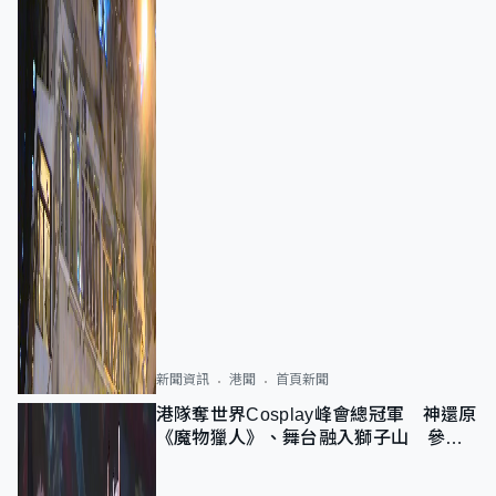
新聞資訊
港聞
首頁新聞
港隊奪世界Cosplay峰會總冠軍 神還原
《魔物獵人》、舞台融入獅子山 參賽
者：讓大家認識香港