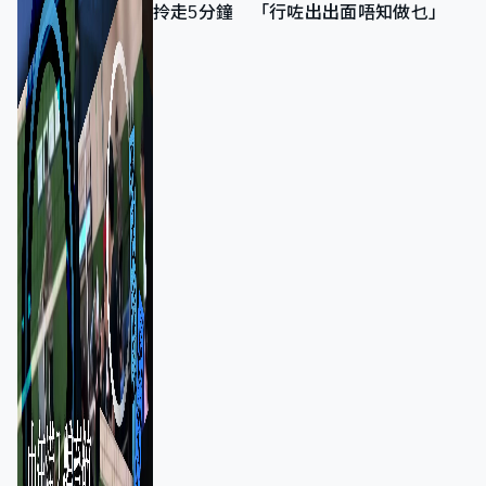
拎走5分鐘 「行咗出出面唔知做乜」