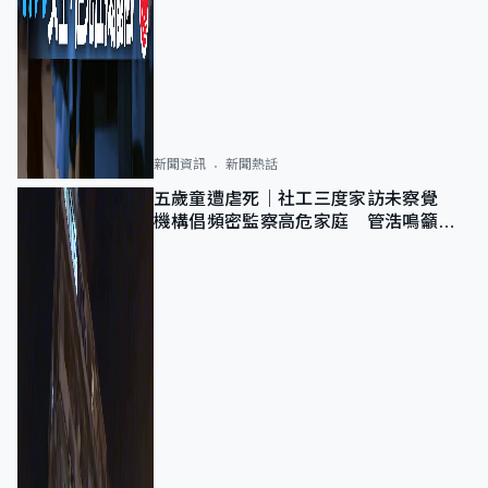
新聞資訊
新聞熱話
五歲童遭虐死｜社工三度家訪未察覺
機構倡頻密監察高危家庭 管浩鳴籲加
強跨部門協作