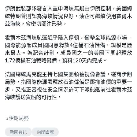
伊朗武裝部隊發言人重申海峽無疑由伊朗控制，美國總
統特朗普則認為海峽情況良好，油企可繼續使用霍爾木
茲海峽，會密切關注形勢。
霍爾木茲海峽航運近乎陷入停頓，衝擊全球能源市場。
國際能源署成員國同意釋放4億桶石油儲備，規模是歷
來最大。為配合計劃，成員國之一的美國下周起釋放
1.72億桶石油戰略儲備，預料120天內完成。
法國總統馬克龍主持七國集團領袖視像會議，磋商伊朗
局勢，指國際能源署釋放石油儲備是壓抑油價的重要一
步，又指正審視在安全情況許可下派船艦前往霍爾木茲
海峽護送貨船的可行性。
伊朗局勢
新聞資訊
兩岸國際