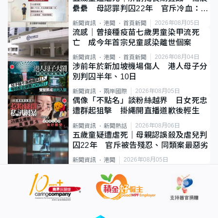
纍纍 母認罪判囚22年 官斥冷血：同
類案最惡劣
2026年08月05日
新聞資訊
港聞
首頁新聞
流感｜曾接種疫苗七歲男童染甲流死
亡 成今年首宗兒童感染離世個案
2026年08月04日
新聞資訊
港聞
首頁新聞
涉前年於新加坡機場傷人 港人母子分
別判囚半年、10日
2026年08月05日
新聞資訊
兩岸國際
偶像「不點名」談粉絲越界 日女死忠
遭群起狙擊 掛繩開直播道歉後輕生
2026年08月06日
新聞資訊
新聞熱話
五歲童疑遭虐死｜母親認誤殺及虐兒判
囚22年 官斥被告殘忍、同類案最惡劣
2026年08月05日
新聞資訊
港聞