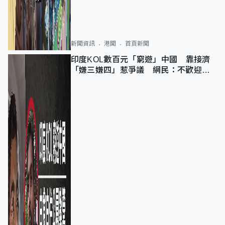
新聞資訊
港聞
首頁新聞
印度KOL數百元「窮遊」中國 靠接濟
「嫌三嫌四」惹爭議 網民：不歡迎劣
質旅客