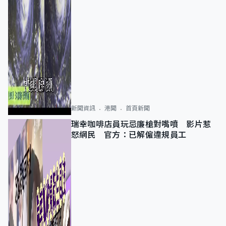
新聞資訊
港聞
首頁新聞
瑞幸咖啡店員玩忌廉槍對嘴噴 影片惹
怒網民 官方：已解僱違規員工