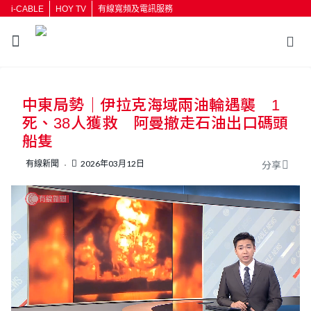
i-CABLE
HOY TV
有線寬頻及電訊服務
返回
中東局勢｜伊拉克海域兩油輪遇襲 1
按輸入鍵開始搜尋
死、38人獲救 阿曼撤走石油出口碼頭
船隻
有線新聞
2026年03月12日
分享