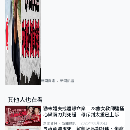
新聞資訊
新聞熱話
其他人也在看
勸未婚夫戒煙爆命案 28歲女教師連捅
心臟兩刀判死緩 母斥判太重已上訴
2026年08月05日
新聞資訊
新聞熱話
五歲童遭虐死｜解剖揭長期捱餓、傷痕