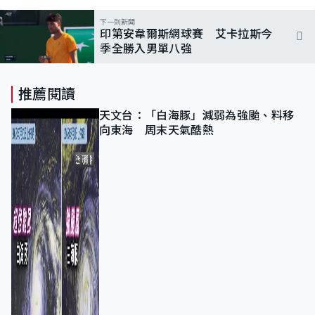
下一則新聞
印第安韋爾斯網球賽 艾卡拉斯今
季全勝入男單八強
推薦閱讀
天文台：「白海豚」減弱為強颱、料移
向東海 周末天氣酷熱