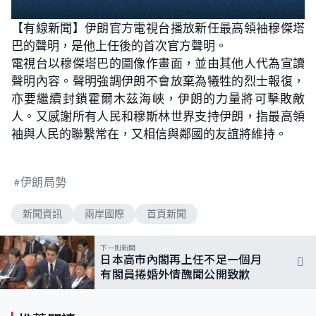
【有線新聞】伊朗官方電視台播放新任最高領袖穆傑塔
巴的聲明，是他上任後的首次官方聲明。
電視台以穆傑塔巴的圖像作畫面，並由其他人代為宣讀
聲明內容。聲明強調伊朗不會放棄為犧牲的烈士報復，
亦要繼續封鎖霍爾木茲海峽，伊朗的力量將可擊敗敵
人。又感謝所有人民和穆斯林世界支持伊朗，指最高領
袖與人民的聯繫常在，又相信與鄰國的友誼將維持。
伊朗局勢
新聞資訊
兩岸國際
首頁新聞
下一則新聞
日本高市內閣再上任不足一個月
有閣員捲婚外情醜聞公開致歉