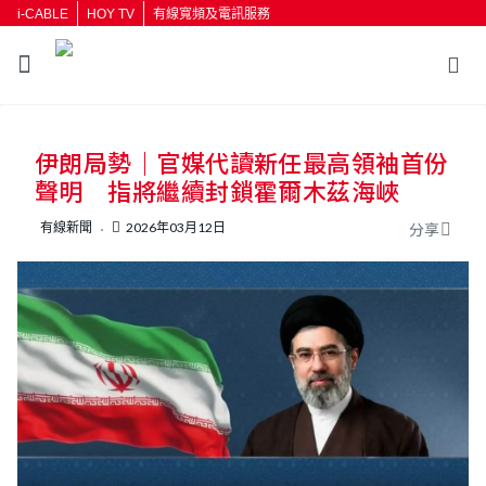
i-CABLE
HOY TV
有線寬頻及電訊服務
返回
伊朗局勢｜官媒代讀新任最高領袖首份
按輸入鍵開始搜尋
聲明 指將繼續封鎖霍爾木茲海峽
有線新聞
2026年03月12日
分享