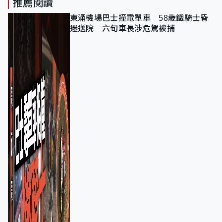
推薦閱讀
東涌機場巴士撞電單車 58歲鐵騎士昏
迷送院 六旬車長涉危駕被捕