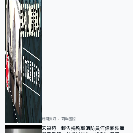
新聞資訊
兩岸國際
宏福苑｜報告揭殉職消防員何偉豪裝備