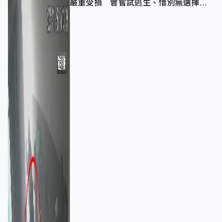
嚴重受損 曾嘗試逃生、惜別無選擇下
棄裝備墮樓