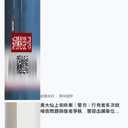
新聞資訊
兩岸國際
黃大仙上邨命案｜警方：行兇者多次就
噪音問題與傷者爭執 曾提出調單位已
獲批