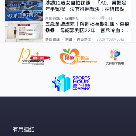
涉誘12歲女自拍祼照 「A0」男捱足
年半冤獄 法官推翻裁決：抄錯標點
2026年08月06日
新聞資訊
新聞熱話
五歲童遭虐死｜解剖揭長期捱餓、傷痕
纍纍 母認罪判囚22年 官斥冷血：同
類案最惡劣
2026年08月05日
新聞資訊
港聞
首頁新聞
有用連結