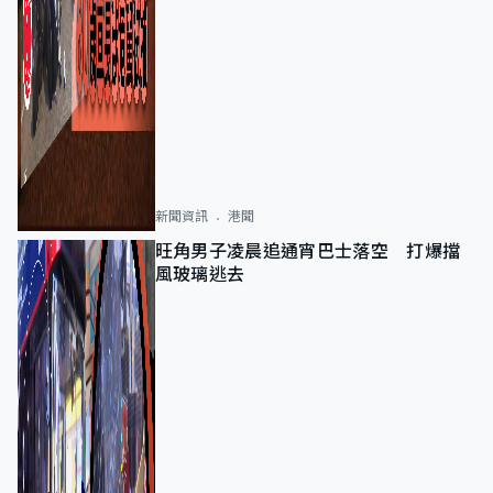
新聞資訊
港聞
旺角男子凌晨追通宵巴士落空 打爆擋
風玻璃逃去