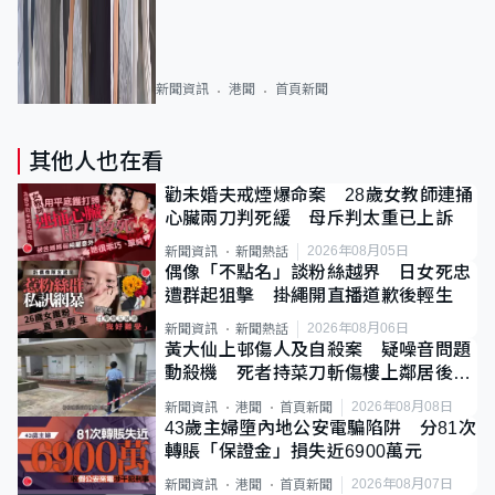
新聞資訊
港聞
首頁新聞
其他人也在看
勸未婚夫戒煙爆命案 28歲女教師連捅
心臟兩刀判死緩 母斥判太重已上訴
2026年08月05日
新聞資訊
新聞熱話
偶像「不點名」談粉絲越界 日女死忠
遭群起狙擊 掛繩開直播道歉後輕生
2026年08月06日
新聞資訊
新聞熱話
黃大仙上邨傷人及自殺案 疑噪音問題
動殺機 死者持菜刀斬傷樓上鄰居後墮
斃
2026年08月08日
新聞資訊
港聞
首頁新聞
43歲主婦墮內地公安電騙陷阱 分81次
轉賬「保證金」損失近6900萬元
2026年08月07日
新聞資訊
港聞
首頁新聞