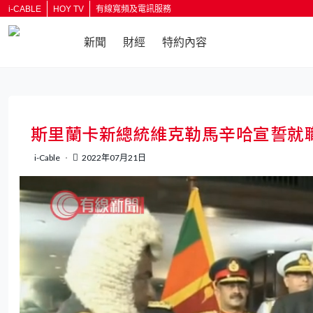
i-CABLE
HOY TV
有線寬頻及電訊服務
新聞
財經
特約內容
斯里蘭卡新總統維克勒馬辛哈宣誓就
i-Cable
2022年07月21日