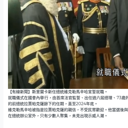
U
n
【有線新聞】斯里蘭卡新任總統維克勒馬辛哈宣誓就職。
m
u
就職儀式在國會內舉行，由首席法官監誓、出任過六屆總理、73歲
t
e
的前總統拉賈帕克薩餘下的任期，直至2024年底。
維克勒馬辛哈被指是拉賈帕克薩的親信，不受民眾歡迎。他當選後與
在總統辦公室外，只有少數人聚集，未見出現示威人潮。