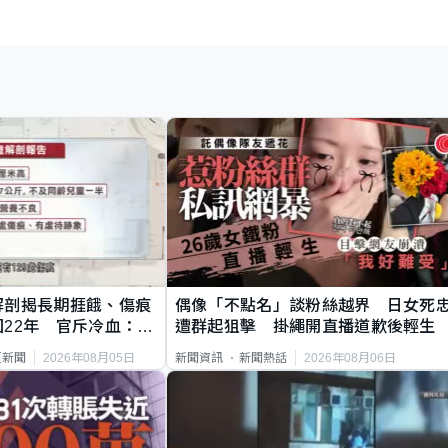
解剖揭長期捱餓、傷痕
偶像「不點名」談粉絲越界 日女死
22年 官斥冷血：同
遭群起狙擊 掛繩開直播道歉後輕生
2026年08月05日
2026年08月06日
頁新聞
新聞資訊
新聞熱話