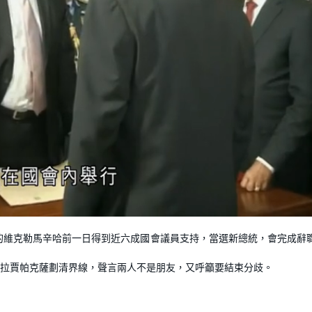
L
o
a
d
的維克勒馬辛哈前一日得到近六成國會議員支持，當選新總統，會完成辭
e
d
:
1
0
拉賈帕克薩劃清界線，聲言兩人不是朋友，又呼籲要結束分歧。
0
.
0
0
%