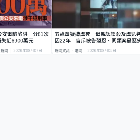
公安電騙陷阱 分81次
五歲童疑遭虐死｜母親認誤殺及虐兒
失近6900萬元
囚22年 官斥被告殘忍、同類案最惡
2026年08月07日
2026年08月05日
頁新聞
新聞資訊
港聞