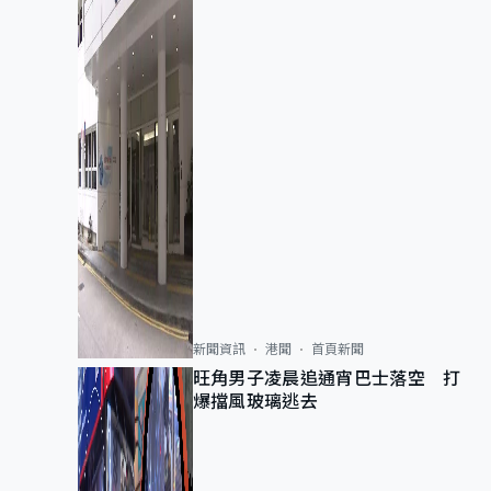
新聞資訊
港聞
首頁新聞
旺角男子凌晨追通宵巴士落空 打
爆擋風玻璃逃去