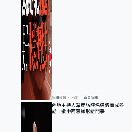
新聞資訊
港聞
首頁新聞
內地主持人深度訪談名導路蘭成熱
話 掀中西意識形態鬥爭