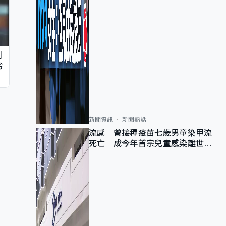
判
劣
新聞資訊
新聞熱話
流感｜曾接種疫苗七歲男童染甲流
死亡 成今年首宗兒童感染離世個
案