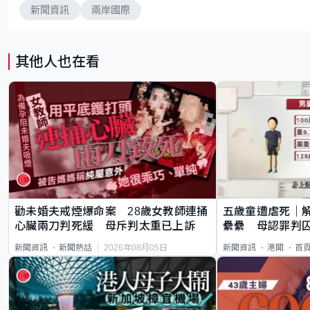
新聞資訊
兩岸國際
其他人也在看
勸未婚夫戒煙爆命案 28歲女教師連捅
五歲童遭虐死｜
心臟兩刀判死緩 母斥判太重已上訴
纍纍 母認罪判囚
類案最惡劣
2026年08月05日
新聞資訊
新聞熱話
新聞資訊
港聞
首