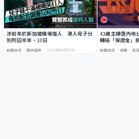
涉前年於新加坡機場傷人 港人母子分
43歲主婦墮內地
別判囚半年、10日
轉賬「保證金」損
2026年08月05日
新聞資訊
兩岸國際
新聞資訊
港聞
首