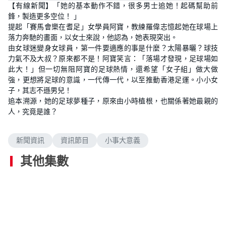
【有線新聞】「她的基本動作不錯，很多男士追她！起碼幫助前
鋒，製造更多空位！ 」
提起「賽馬會樂在耆足」女學員阿寶，教練羅偉志憶起她在球場上
落力奔馳的畫面，以女士來說，他認為，她表現突出。
由女球迷變身女球員，第一件要適應的事是什麼？太陽暴曬？球技
力氣不及大叔？原來都不是！阿寶笑言：「落場才發現，足球場如
此大！」但一切無阻阿寶的足球熱情，還希望「女子組」做大做
強，更想將足球的意識，一代傳一代，以至推動香港足運。小小女
子，其志不遜男兒！
追本溯源，她的足球夢種子，原來由小時植根，也關係著她最親的
人，究竟是誰？
新聞資訊
資訊節目
小事大意義
其他集數