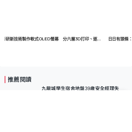
美學者研新技術製作軟式OLED螢幕 分六層3D打印、逐層完成 有望大幅降生產門檻
推薦閱讀
九龍城學生宿舍地盤39歲安全經理失
足 14樓墮至4樓工作台、送院不治