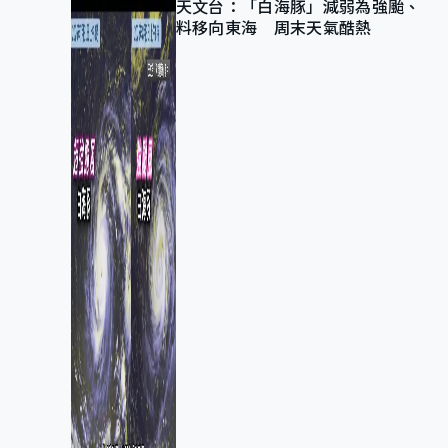
天文台：「白海豚」減弱為強颱、
料移向東海 周末天氣酷熱