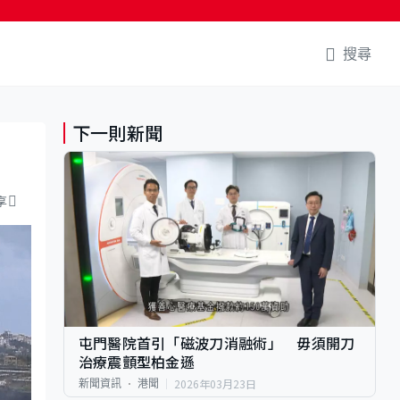
搜尋
下一則新聞
享
屯門醫院首引「磁波刀消融術」 毋須開刀
治療震顫型柏金遜
2026年03月23日
新聞資訊
港聞