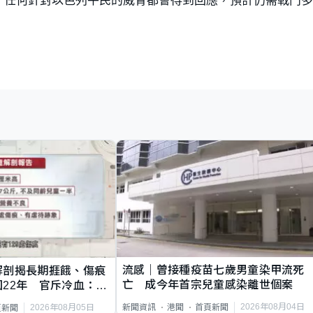
流感｜曾接種疫苗七歲男童染甲流死
解剖揭長期捱餓、傷痕
亡 成今年首宗兒童感染離世個案
22年 官斥冷血：同
2026年08月04日
新聞資訊
港聞
首頁新聞
2026年08月05日
頁新聞