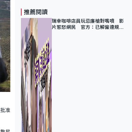
推薦閱讀
瑞幸咖啡店員玩忌廉槍對嘴噴 影
片惹怒網民 官方：已解僱違規員
工
已批准
多數星