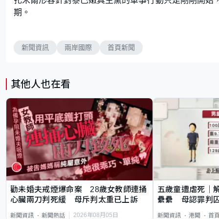
期。
新聞資訊
兩岸國際
首頁新聞
其他人也在看
勸未婚夫戒煙爆命案 28歲女教師連捅
五歲童遭虐死｜
心臟兩刀判死緩 母斥判太重已上訴
纍纍 母認罪判囚
類案最惡劣
2026年08月05日
新聞資訊
新聞熱話
新聞資訊
港聞
首