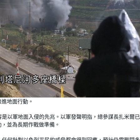
推進地面行動。
容是以軍地面入侵的先兆。以軍發聲明指，總參謀長扎米爾
動，並為長期作戰做準備。
，任何針對以色列平民的威脅都會得到回應，預計仍需戰鬥