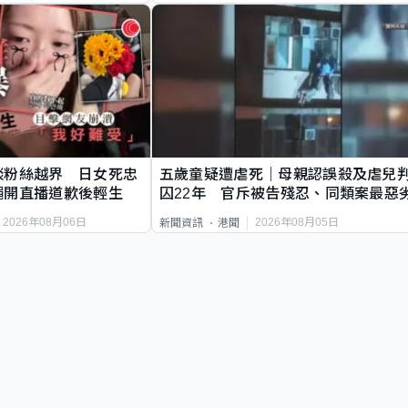
談粉絲越界 日女死忠
五歲童疑遭虐死｜母親認誤殺及虐兒
繩開直播道歉後輕生
囚22年 官斥被告殘忍、同類案最惡
2026年08月06日
2026年08月05日
新聞資訊
港聞