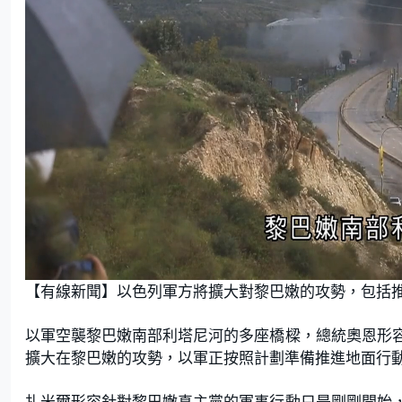
L
U
o
n
【有線新聞】以色列軍方將擴大對黎巴嫩的攻勢，包括
a
m
d
u
e
t
d
e
:
以軍空襲黎巴嫩南部利塔尼河的多座橋樑，總統奧恩形
5
6
.
擴大在黎巴嫩的攻勢，以軍正按照計劃準備推進地面行
2
5
%
扎米爾形容針對黎巴嫩真主黨的軍事行動只是剛剛開始