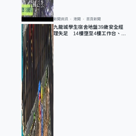
新聞資訊
港聞
首頁新聞
九龍城學生宿舍地盤39歲安全經
理失足 14樓墮至4樓工作台、送
院不治