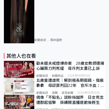
新聞資訊
兩岸國際
其他人也在看
勸未婚夫戒煙爆命案 28歲女教師連捅
心臟兩刀判死緩 母斥判太重已上訴
2026年08月05日
新聞資訊
新聞熱話
五歲童遭虐死｜解剖揭長期捱餓、傷痕
纍纍 母認罪判囚22年 官斥冷血：同
類案最惡劣
2026年08月05日
新聞資訊
港聞
首頁新聞
偶像「不點名」談粉絲越界 日女死忠
遭群起狙擊 掛繩開直播道歉後輕生