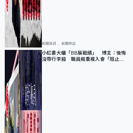
新聞資訊
新聞熱話
小紅書大曬「BB展戰績」 博主：後悔
沒帶行李箱 職員揭重複入會「阻止唔
到」