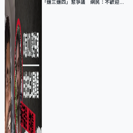
「嫌三嫌四」惹爭議 網民：不歡迎劣
質旅客