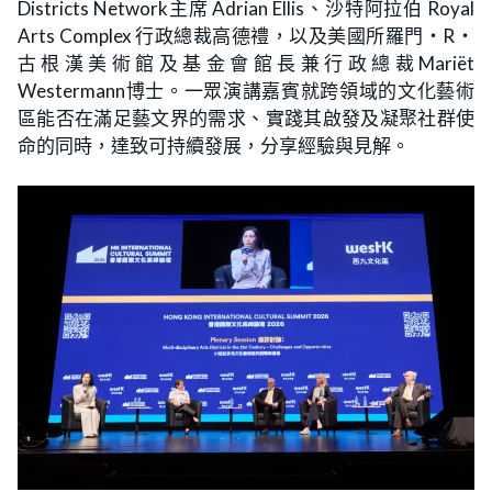
Districts Network主席 Adrian Ellis、沙特阿拉伯 Royal
Arts Complex 行政總裁高德禮，以及美國所羅門・R・
古根漢美術館及基金會館長兼行政總裁Mariët
Westermann博士。一眾演講嘉賓就跨領域的文化藝術
區能否在滿足藝文界的需求、實踐其啟發及凝聚社群使
命的同時，達致可持續發展，分享經驗與見解。