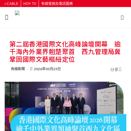
i-CABLE
HOY TV
有線寬頻及電訊服務
返回
第二屆香港國際文化高峰論壇開幕 逾
按輸入鍵開始搜尋
千海內外業界翹楚聚首 西九管理局冀
鞏固國際文藝樞紐定位
有線新聞
2026年03月23日
分享