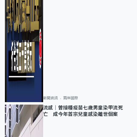
新聞資訊
兩岸國際
流感｜曾接種疫苗七歲男童染甲流死
亡 成今年首宗兒童感染離世個案