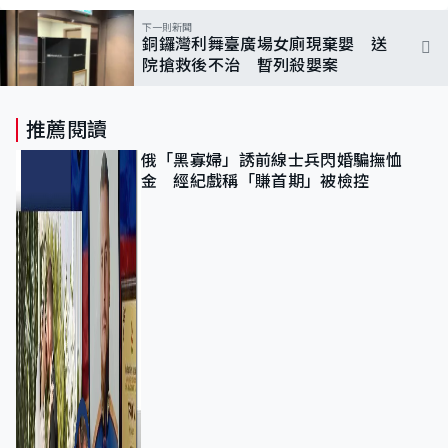
下一則新聞
銅鑼灣利舞臺廣場女廁現棄嬰 送
院搶救後不治 暫列殺嬰案
推薦閱讀
俄「黑寡婦」誘前線士兵閃婚騙撫恤
金 經紀戲稱「賺首期」被檢控