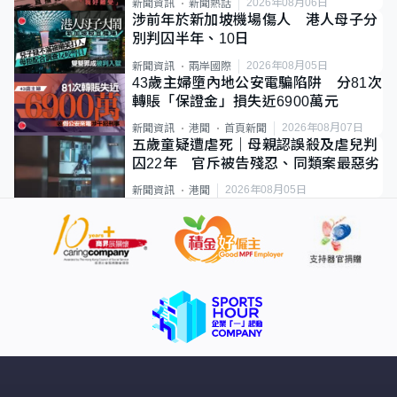
2026年08月06日
新聞資訊
新聞熱話
涉前年於新加坡機場傷人 港人母子分
別判囚半年、10日
2026年08月05日
新聞資訊
兩岸國際
43歲主婦墮內地公安電騙陷阱 分81次
轉賬「保證金」損失近6900萬元
2026年08月07日
新聞資訊
港聞
首頁新聞
五歲童疑遭虐死｜母親認誤殺及虐兒判
囚22年 官斥被告殘忍、同類案最惡劣
2026年08月05日
新聞資訊
港聞