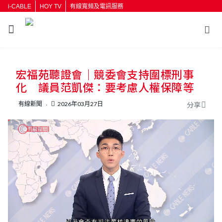
i-CABLE
HOY TV
有線寬頻及電訊服務
返回
宏福苑聽證會｜競委會支持圍標刑事
按輸入鍵開始搜尋
化 議員范凱傑：要考慮人權保障等
有線新聞
2026年03月27日
分享