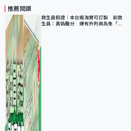
推薦閱讀
救生員假證｜本台揭淘寶可訂製 前救
生員：真偽難分 爆有外判商為免「封
池」沒做足檢查