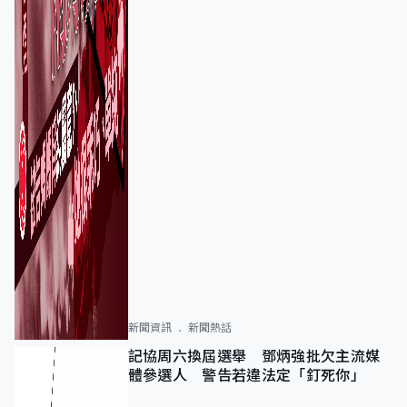
新聞資訊
新聞熱話
記協周六換屆選舉 鄧炳強批欠主流媒
體參選人 警告若違法定「釘死你」