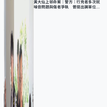
黃大仙上邨命案｜警方：行兇者多次就
噪音問題與傷者爭執 曾提出調單位已
獲批