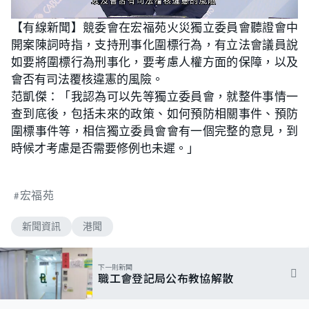
L
U
o
n
【有線新聞】競委會在宏福苑火災獨立委員會聽證會中
a
m
d
u
開案陳詞時指，支持刑事化圍標行為，有立法會議員說
e
t
d
e
:
如要將圍標行為刑事化，要考慮人權方面的保障，以及
7
5
會否有司法覆核違憲的風險。
.
0
范凱傑：「我認為可以先等獨立委員會，就整件事情一
0
%
查到底後，包括未來的政策、如何預防相關事件、預防
圍標事件等，相信獨立委員會會有一個完整的意見，到
時候才考慮是否需要修例也未遲。」
宏福苑
新聞資訊
港聞
下一則新聞
職工會登記局公布教協解散