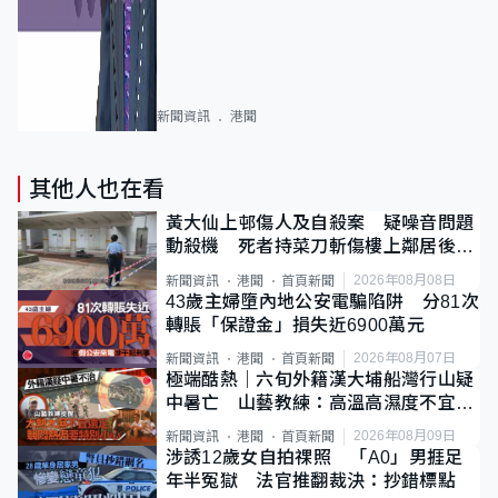
新聞資訊
港聞
其他人也在看
黃大仙上邨傷人及自殺案 疑噪音問題
動殺機 死者持菜刀斬傷樓上鄰居後墮
斃
2026年08月08日
新聞資訊
港聞
首頁新聞
43歲主婦墮內地公安電騙陷阱 分81次
轉賬「保證金」損失近6900萬元
2026年08月07日
新聞資訊
港聞
首頁新聞
極端酷熱｜六旬外籍漢大埔船灣行山疑
中暑亡 山藝教練：高溫高濕度不宜遠
足
2026年08月09日
新聞資訊
港聞
首頁新聞
涉誘12歲女自拍祼照 「A0」男捱足
年半冤獄 法官推翻裁決：抄錯標點