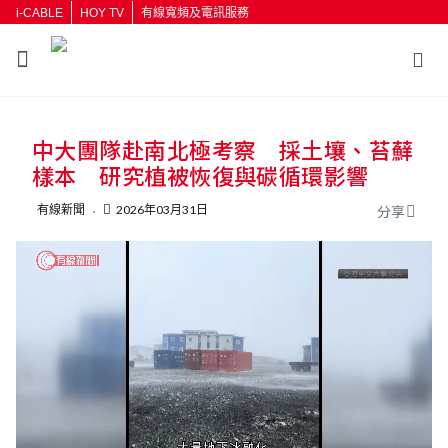
i-CABLE
HOY TV
有線寬頻及電訊服務
返回
中大團隊赴南北極考察 採土壤、苔蘚
按輸入鍵開始搜尋
樣本 研究植被恢復與碳循環影響
有線新聞
2026年03月31日
分享