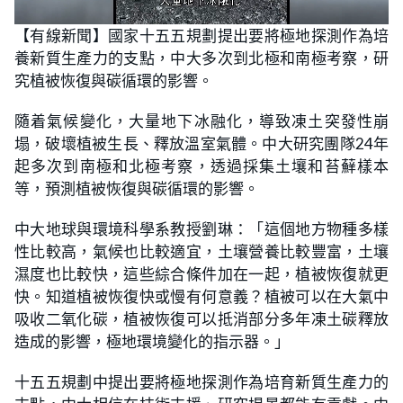
L
U
o
n
【有線新聞】國家十五五規劃提出要將極地探測作為培
a
m
d
u
養新質生產力的支點，中大多次到北極和南極考察，研
e
t
d
e
:
究植被恢復與碳循環的影響。
1
8
.
隨着氣候變化，大量地下冰融化，導致凍土突發性崩
6
2
塌，破壞植被生長、釋放溫室氣體。中大研究團隊24年
%
起多次到南極和北極考察，透過採集土壤和苔蘚樣本
等，預測植被恢復與碳循環的影響。
中大地球與環境科學系教授劉琳：「這個地方物種多樣
性比較高，氣候也比較適宜，土壤營養比較豐富，土壤
濕度也比較快，這些綜合條件加在一起，植被恢復就更
快。知道植被恢復快或慢有何意義？植被可以在大氣中
吸收二氧化碳，植被恢復可以抵消部分多年凍土碳釋放
造成的影響，極地環境變化的指示器。」
十五五規劃中提出要將極地探測作為培育新質生產力的