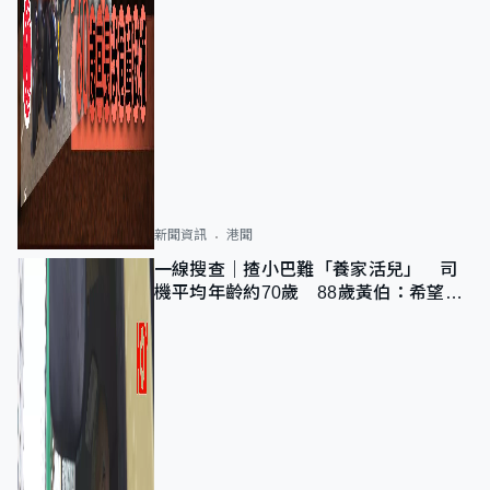
新聞資訊
港聞
一線搜查｜揸小巴難「養家活兒」 司
機平均年齡約70歲 88歲黃伯：希望一
直揸落去