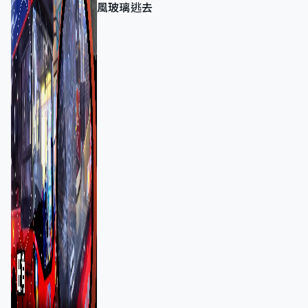
風玻璃逃去