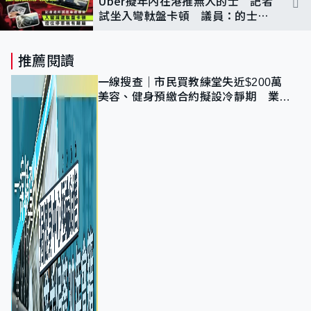
Uber擬年內在港推無人的士 記者
試坐入彎軚盤卡頓 議員：的士牌
照營運須「過三關」
推薦閱讀
一線搜查｜市民買教練堂失近$200萬
美容、健身預繳合約擬設冷靜期 業界
憂退款計法對商戶不公