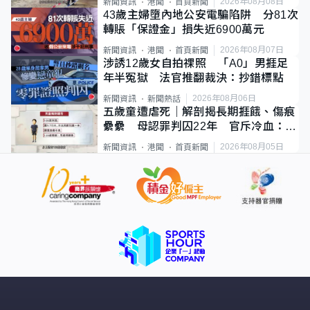
2026年08月08日
新聞資訊
港聞
首頁新聞
43歲主婦墮內地公安電騙陷阱 分81次
轉賬「保證金」損失近6900萬元
2026年08月07日
新聞資訊
港聞
首頁新聞
涉誘12歲女自拍祼照 「A0」男捱足
年半冤獄 法官推翻裁決：抄錯標點
2026年08月06日
新聞資訊
新聞熱話
五歲童遭虐死｜解剖揭長期捱餓、傷痕
纍纍 母認罪判囚22年 官斥冷血：同
類案最惡劣
2026年08月05日
新聞資訊
港聞
首頁新聞