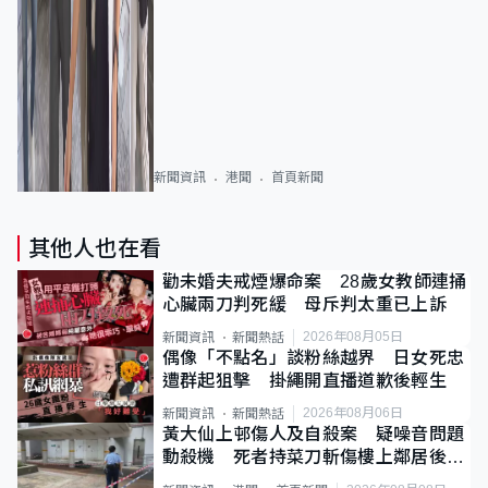
新聞資訊
港聞
首頁新聞
其他人也在看
勸未婚夫戒煙爆命案 28歲女教師連捅
心臟兩刀判死緩 母斥判太重已上訴
2026年08月05日
新聞資訊
新聞熱話
偶像「不點名」談粉絲越界 日女死忠
遭群起狙擊 掛繩開直播道歉後輕生
2026年08月06日
新聞資訊
新聞熱話
黃大仙上邨傷人及自殺案 疑噪音問題
動殺機 死者持菜刀斬傷樓上鄰居後墮
斃