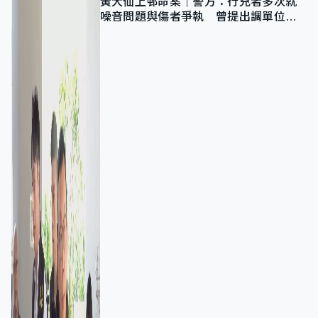
黃大仙上邨命案｜警方：行兇者多次就
噪音問題與傷者爭執 曾提出調單位已
獲批