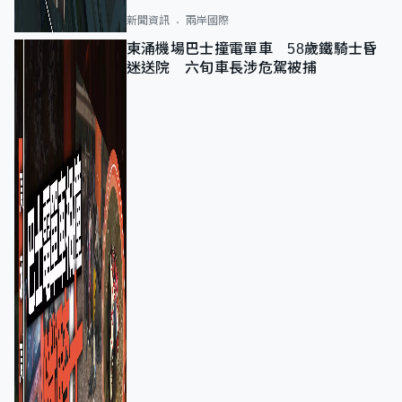
新聞資訊
兩岸國際
東涌機場巴士撞電單車 58歲鐵騎士昏
迷送院 六旬車長涉危駕被捕