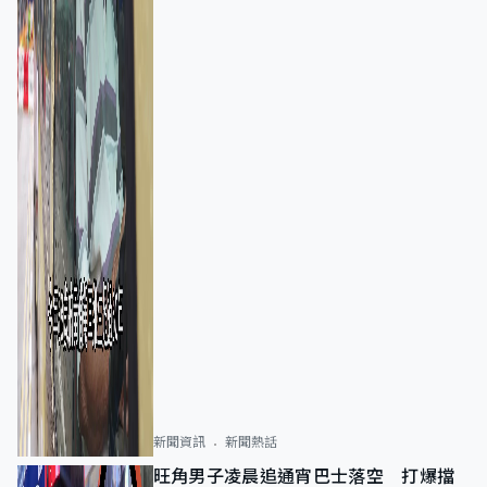
新聞資訊
新聞熱話
旺角男子凌晨追通宵巴士落空 打爆擋