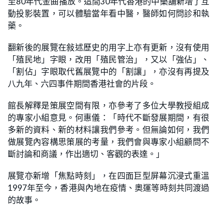
至80年代金曲播放。這間30年代香港的中藥舖新增了互
動投影裝置，可以體驗當年看中醫，醫師如何問診和執
藥。
翻新後的展覽在敍述歷史的用字上亦有更新，沒有使用
「殖民地」字眼，改用「殖民管治」，又以「強佔」、
「割佔」字眼取代舊展覽中的「割讓」，亦沒有再提及
八九年、六四事件期間香港社會的片段。
館長解釋是策展空間有限，亦參考了多位大學教授組成
的專家小組意見。何惠儀：「時代不斷發展期間，有很
多新的資料、新的材料讓我們參考。但無論如何，我們
做展覽內容構思策展的考量，我們會與專家小組顧問不
斷討論和商議，作出適切、客觀的表達。」
展覽亦新增「焦點時刻」，在四面巨型屏幕沉浸式重溫
1997年至今，香港與內地在疫情、奧運等時刻共同渡過
的故事。