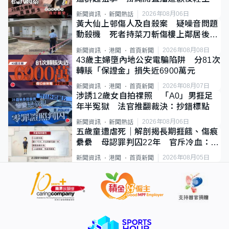
2026年08月06日
新聞資訊
新聞熱話
黃大仙上邨傷人及自殺案 疑噪音問題
動殺機 死者持菜刀斬傷樓上鄰居後墮
斃
2026年08月08日
新聞資訊
港聞
首頁新聞
43歲主婦墮內地公安電騙陷阱 分81次
轉賬「保證金」損失近6900萬元
2026年08月07日
新聞資訊
港聞
首頁新聞
涉誘12歲女自拍祼照 「A0」男捱足
年半冤獄 法官推翻裁決：抄錯標點
2026年08月06日
新聞資訊
新聞熱話
五歲童遭虐死｜解剖揭長期捱餓、傷痕
纍纍 母認罪判囚22年 官斥冷血：同
類案最惡劣
2026年08月05日
新聞資訊
港聞
首頁新聞