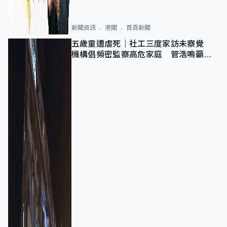
新聞資訊
港聞
首頁新聞
五歲童遭虐死｜社工三度家訪未察覺
機構倡頻密監察高危家庭 管浩鳴籲加
強跨部門協作