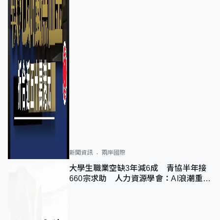
新聞資訊
兩岸國際
大學生職業空缺3年減6成 青協半年接
660宗求助 人力資源學會：AI浪潮重整
職位需求