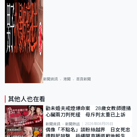
新聞資訊
港聞
首頁新聞
其他人也在看
勸未婚夫戒煙爆命案 28歲女教師連捅
心臟兩刀判死緩 母斥判太重已上訴
2026年08月05日
新聞資訊
新聞熱話
偶像「不點名」談粉絲越界 日女死忠
遭群起狙擊 掛繩開直播道歉後輕生