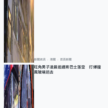
新聞資訊
港聞
首頁新聞
旺角男子凌晨追通宵巴士落空 打爆擋
風玻璃逃去