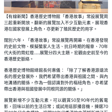
L
U
o
n
【有線新聞】香港歷史博物館「香港故事」常設展覽周
a
m
d
u
三起重新開放。翻新的展覽加入不少互動元素，展現香
e
t
d
e
:
港在國家發展上角色，亦更新了殖民歷史的用字。
3
8
.
闊別六年，「香港故事」常設展覽再開幕。在香港發現
4
6
的史前文物、模擬蜑家人生活、抗日時期的報章、70年
%
代大街的霓虹燈……展覽分四大主題，宏觀由史前至今的
香港歷史脈絡。
香港歷史博物館總館長何惠儀：「除了了解香港源遠流
長的歷史發展外，我們希望帶出香港與祖國之間、與內
地溝通的關係，作為一個認識對外的樞紐角色，亦希望
帶出香港與祖國發展中同根同源的關係。」
展覽新增不少互動元素，可以觀賞50至90年代的舊電
影，回味以前的生活日常；或試用這部播音機，揀選70