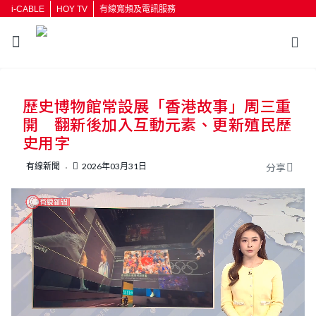
i-CABLE
HOY TV
有線寬頻及電訊服務
返回
歷史博物館常設展「香港故事」周三重
按輸入鍵開始搜尋
開 翻新後加入互動元素、更新殖民歷
史用字
有線新聞
2026年03月31日
分享