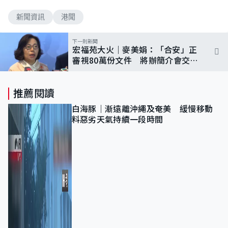
新聞資訊
港聞
下一則新聞
宏福苑大火｜麥美娟：「合安」正
審視80萬份文件 將辦簡介會交代
退款安排
推薦閱讀
白海豚｜漸遠離沖繩及奄美 緩慢移動
料惡劣天氣持續一段時間