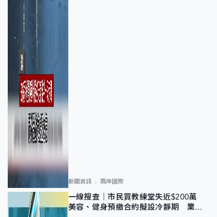
新聞資訊
兩岸國際
一線搜查｜市民買教練堂失近$200萬
美容、健身預繳合約擬設冷靜期 業界