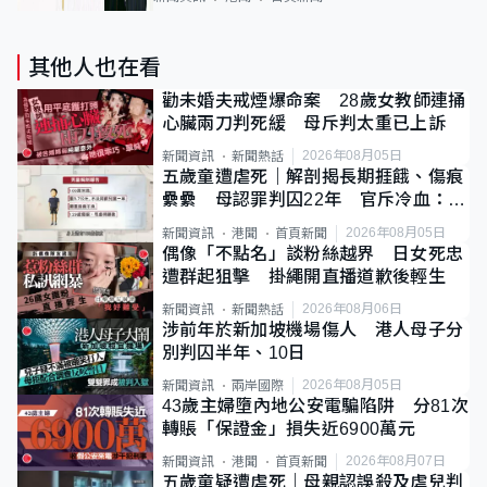
其他人也在看
勸未婚夫戒煙爆命案 28歲女教師連捅
心臟兩刀判死緩 母斥判太重已上訴
2026年08月05日
新聞資訊
新聞熱話
五歲童遭虐死｜解剖揭長期捱餓、傷痕
纍纍 母認罪判囚22年 官斥冷血：同
類案最惡劣
2026年08月05日
新聞資訊
港聞
首頁新聞
偶像「不點名」談粉絲越界 日女死忠
遭群起狙擊 掛繩開直播道歉後輕生
2026年08月06日
新聞資訊
新聞熱話
涉前年於新加坡機場傷人 港人母子分
別判囚半年、10日
2026年08月05日
新聞資訊
兩岸國際
43歲主婦墮內地公安電騙陷阱 分81次
轉賬「保證金」損失近6900萬元
2026年08月07日
新聞資訊
港聞
首頁新聞
五歲童疑遭虐死｜母親認誤殺及虐兒判