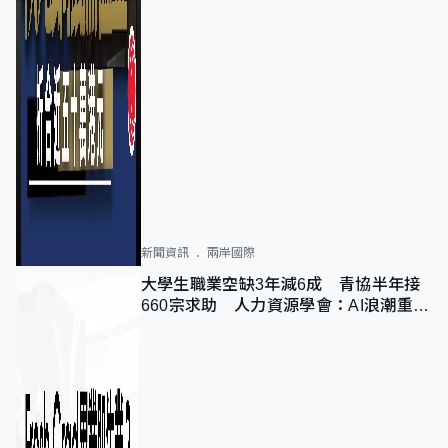
新聞資訊
兩岸國際
大學生職業空缺3年減6成 青協半年接
660宗求助 人力資源學會：AI浪潮重整
職位需求