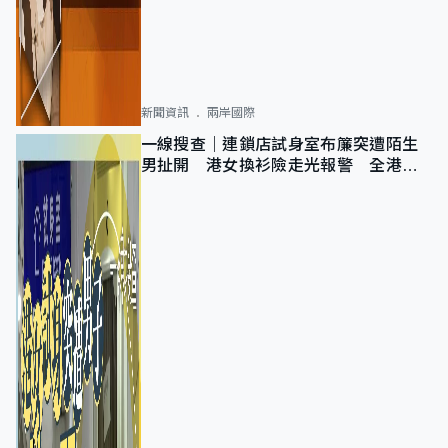
新聞資訊
兩岸國際
一線搜查｜連鎖店試身室布簾突遭陌生
男扯開 港女換衫險走光報警 全港分
店急換實體門