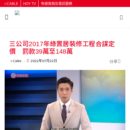
i-CABLE
HOY TV
有線寬頻及電訊服務
返回
三公司2017年綠置居裝修工程合謀定
按輸入鍵開始搜尋
價 罰款39萬至148萬
i-Cable
2022年07月22日
分享