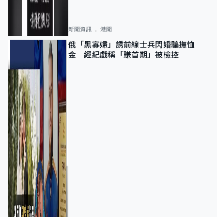
新聞資訊
港聞
俄「黑寡婦」誘前線士兵閃婚騙撫恤
金 經紀戲稱「賺首期」被檢控