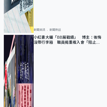
新聞資訊
新聞熱話
小紅書大曬「BB展戰績」 博主：後悔
沒帶行李箱 職員揭重複入會「阻止唔
到」