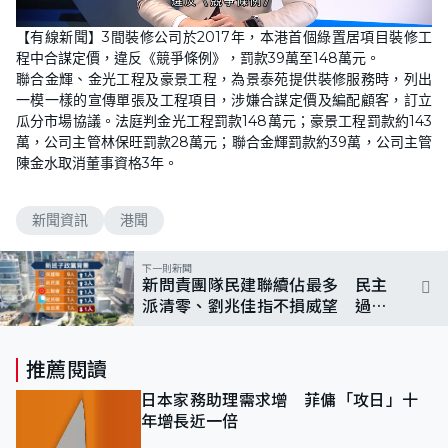
L
U
o
n
【有線新聞】3間裝修公司於2017年，本港首個綠置居項目裝修工
a
m
d
u
程中合謀定價，違反《競爭條例》，罰款39萬至148萬元。
e
t
d
e
聯合金輝、金光工程及豪景工程，為景泰苑提供裝修服務時，列出
:
1
一模一樣的宣傳單張及工程項目，涉嫌合謀定價及編配顧客，訂立
0
瓜分市場協議。法庭判金光工程罰款148萬元；豪景工程罰款約143
0
.
萬，公司主管林保旺罰款28萬元；聯合金輝罰款約39萬，公司主管
0
0
陳金水取消董事資格3年。
%
新聞資訊
港聞
下一則新聞
新問責團隊民建聯續佔最多 民主
派清零、劉兆佳指不損威望 過半
政助具傳媒背景
推薦閱讀
日本家務助理需求增 菲傭「攻日」十
年增長近一倍