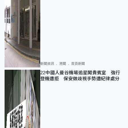
新聞資訊
港聞
首頁新聞
22中國人曼谷機場追星闖貴賓室 強行
登機遭拒 保安做歧視手勢遭紀律處分