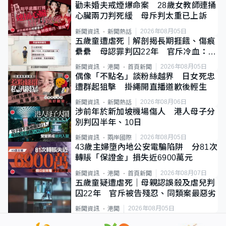
勸未婚夫戒煙爆命案 28歲女教師連捅
心臟兩刀判死緩 母斥判太重已上訴
2026年08月05日
新聞資訊
新聞熱話
五歲童遭虐死｜解剖揭長期捱餓、傷痕
纍纍 母認罪判囚22年 官斥冷血：同
類案最惡劣
2026年08月05日
新聞資訊
港聞
首頁新聞
偶像「不點名」談粉絲越界 日女死忠
遭群起狙擊 掛繩開直播道歉後輕生
2026年08月06日
新聞資訊
新聞熱話
涉前年於新加坡機場傷人 港人母子分
別判囚半年、10日
2026年08月05日
新聞資訊
兩岸國際
43歲主婦墮內地公安電騙陷阱 分81次
轉賬「保證金」損失近6900萬元
2026年08月07日
新聞資訊
港聞
首頁新聞
五歲童疑遭虐死｜母親認誤殺及虐兒判
囚22年 官斥被告殘忍、同類案最惡劣
2026年08月05日
新聞資訊
港聞