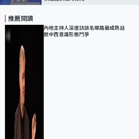
推薦閱讀
內地主持人深度訪談名導路蘭成熱話
掀中西意識形態鬥爭