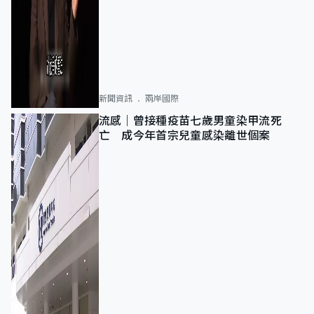
新聞資訊
兩岸國際
流感｜曾接種疫苗七歲男童染甲流死
亡 成今年首宗兒童感染離世個案