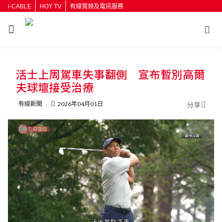
i-CABLE
HOY TV
有線寬頻及電訊服務
返回
活士上周駕車失事翻側 宣布暫別高爾
按輸入鍵開始搜尋
夫球壇接受治療
有線新聞
2026年04月01日
分享