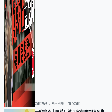
新聞資訊
兩岸國際
首頁新聞
一線搜查｜連鎖店試身室布簾突遭陌生