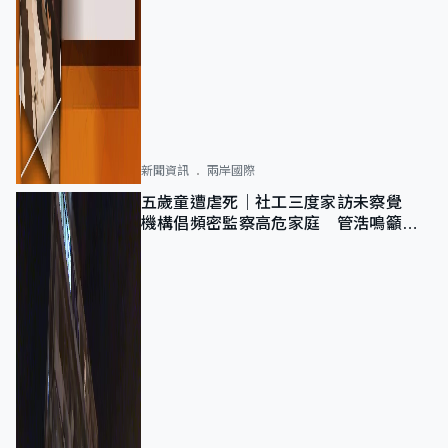
新聞資訊
兩岸國際
五歲童遭虐死｜社工三度家訪未察覺
機構倡頻密監察高危家庭 管浩鳴籲加
強跨部門協作