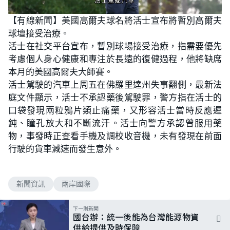
L
U
o
n
【有線新聞】美國高爾夫球名將活士宣布將暫別高爾夫
a
m
d
u
球壇接受治療。
e
t
d
e
:
活士在社交平台宣布，暫別球場接受治療，指需要優先
7
6
考慮個人身心健康和專注於長遠的復健過程，他將缺席
.
6
本月的美國高爾夫大師賽。
0
%
活士駕駛的汽車上周五在佛羅里達州失事翻側，最新法
庭文件顯示，活士不承認藥後駕駛罪，警方指在活士的
口袋發現兩粒鴉片類止痛藥，又形容活士當時反應遲
鈍、瞳孔放大和不斷流汗。活士向警方承認曾服用藥
物，事發時正查看手機及調校收音機，未有發現在前面
行駛的貨車減速而發生意外。
新聞資訊
兩岸國際
下一則新聞
國台辦：統一後能為台灣能源物資
供給提供及時保障