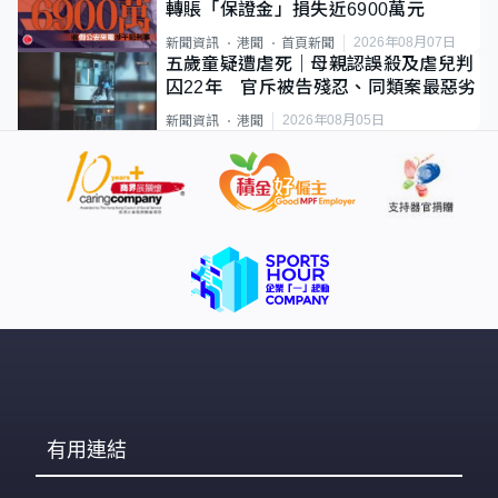
轉賬「保證金」損失近6900萬元
2026年08月07日
新聞資訊
港聞
首頁新聞
五歲童疑遭虐死｜母親認誤殺及虐兒判
囚22年 官斥被告殘忍、同類案最惡劣
2026年08月05日
新聞資訊
港聞
有用連結