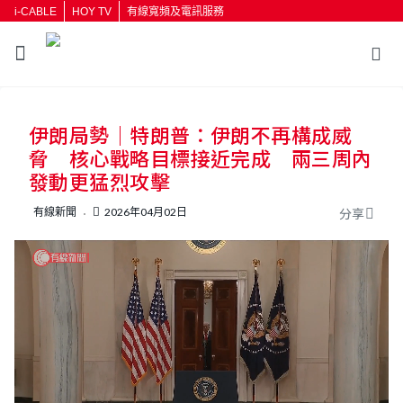
i-CABLE
HOY TV
有線寬頻及電訊服務
返回
伊朗局勢｜特朗普：伊朗不再構成威
按輸入鍵開始搜尋
脅 核心戰略目標接近完成 兩三周內
發動更猛烈攻擊
有線新聞
2026年04月02日
分享