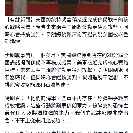
L
U
o
n
【有線新聞】美國總統特朗普稱接近完成伊朗戰事的核
a
m
d
u
心戰略目標，預告未來兩至三周將發動更猛烈攻勢，同
e
t
d
e
:
時亦會持續談判。伊朗總統佩澤希齊揚質疑美國被以色
2
1
列操控。
.
8
5
伊朗戰事開打一個多月，美國總統特朗普在約20分鐘全
%
國講話提到伊朗不再構成威脅，美軍接近完成核心戰略
目標，未來兩至三周將發動更猛烈攻擊，令伊朗倒退回
石器時代。但同時亦會繼續談判，假如進展不理想，不
排除會攻擊能源和石油基建。
特朗普：「他們的海軍、空軍不再存在，導彈幾乎耗盡
或被摧毀，這些行動將削弱伊朗軍力，粉碎支持恐怖主
義代理人及製造核彈的能力。我們的武裝部隊非常出
色，軍事上從未如此成功。」