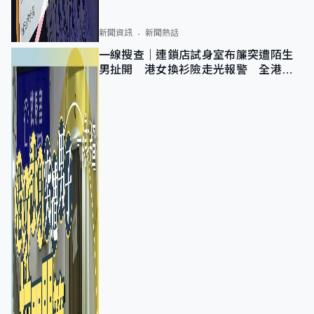
新聞資訊
新聞熱話
一線搜查｜連鎖店試身室布簾突遭陌生
男扯開 港女換衫險走光報警 全港分
店急換實體門