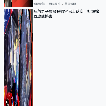
新聞資訊
兩岸國際
首頁新聞
旺角男子凌晨追通宵巴士落空 打爆擋
風玻璃逃去