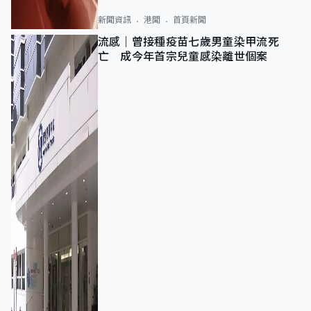
新聞資訊
港聞
首頁新聞
流感｜曾接種疫苗七歲男童染甲流死
亡 成今年首宗兒童感染離世個案