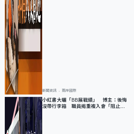
新聞資訊
兩岸國際
小紅書大曬「BB展戰績」 博主：後悔
沒帶行李箱 職員揭重複入會「阻止唔
到」