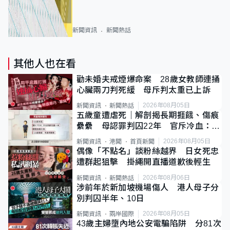
新聞資訊
新聞熱話
其他人也在看
勸未婚夫戒煙爆命案 28歲女教師連捅
心臟兩刀判死緩 母斥判太重已上訴
2026年08月05日
新聞資訊
新聞熱話
五歲童遭虐死｜解剖揭長期捱餓、傷痕
纍纍 母認罪判囚22年 官斥冷血：同
類案最惡劣
2026年08月05日
新聞資訊
港聞
首頁新聞
偶像「不點名」談粉絲越界 日女死忠
遭群起狙擊 掛繩開直播道歉後輕生
2026年08月06日
新聞資訊
新聞熱話
涉前年於新加坡機場傷人 港人母子分
別判囚半年、10日
2026年08月05日
新聞資訊
兩岸國際
43歲主婦墮內地公安電騙陷阱 分81次