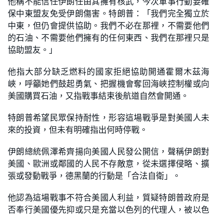
他稱不能信任伊朗任由其擁有核武，今次軍事行動要確
保中東盟友免受伊朗傷害。特朗普：「我們完全獨立於
中東，但仍會提供協助。我們不必在那裡，不需要他們
的石油、不需要他們擁有的任何東西、我們在那裡只是
協助盟友。」
他指大部分缺乏燃料的國家拒絕協助開通霍爾木茲海
峽，呼籲她們鼓起勇氣、把握機會奪回海峽控制權或向
美國購買石油，又指戰事結束後航道自然會開通。
特朗普希望民眾保持耐性，形容這場戰爭是對美國人未
來的投資，但未有明確指出何時停戰。
伊朗總統佩澤希齊揚向美國人民發公開信，聲稱伊朗對
美國、歐洲或鄰國的人民不存敵意，從未選擇侵略、擴
張或發動戰爭，德黑蘭的行動是「合法自衛」。
他認為這場戰事不符合美國人利益，質疑特朗普政府是
否奉行美國優先抑或只是充當以色列的代理人，被以色