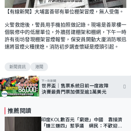
L
U
o
n
【有線新聞】大埔富善邨有單位棚架冒煙，無人受傷。
a
m
d
u
e
t
d
e
火警救熄後，警員用手機拍照做記錄。現場是善翠樓一
:
8
個裝修中的低層單位，外牆搭建棚架和棚網，下午一時
1
.
許有街坊發現棚架冒煙報警，保安員開動大廈消防喉迅
8
2
速將冒煙火種撲熄。消防初步調查懷疑是煙頭引起。
%
新聞資訊
港聞
下一則新聞
世界盃｜售票系統日前一度故障
決賽最貴門票加價至逾1萬美元
推薦閱讀
印度KOL數百元「窮遊」中國 靠接濟
「嫌三嫌四」惹爭議 網民：不歡迎劣