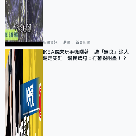
新聞資訊
港聞
首頁新聞
IKEA霸床玩手機瞓著 遭「無良」途人
踢走雙鞋 網民驚訝：冇著襪咁盡！？