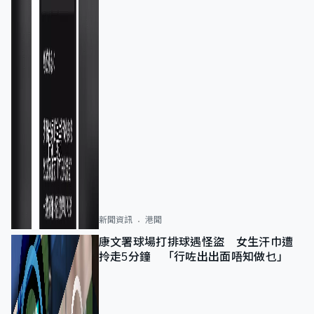
新聞資訊
港聞
康文署球場打排球遇怪盜 女生汗巾遭
拎走5分鐘 「行咗出出面唔知做乜」