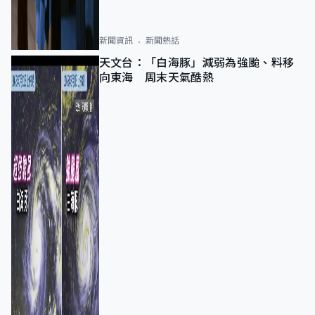
新聞資訊
新聞熱話
天文台：「白海豚」減弱為強颱、料移
向東海 周末天氣酷熱