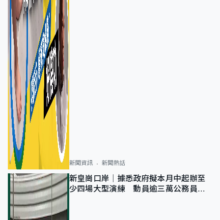
新聞資訊
新聞熱話
新皇崗口岸｜據悉政府擬本月中起辦至
少四場大型演練 動員逾三萬公務員人
次測試