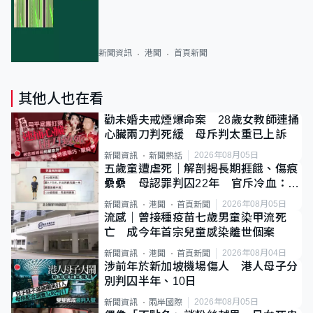
新聞資訊
港聞
首頁新聞
其他人也在看
勸未婚夫戒煙爆命案 28歲女教師連捅
心臟兩刀判死緩 母斥判太重已上訴
2026年08月05日
新聞資訊
新聞熱話
五歲童遭虐死｜解剖揭長期捱餓、傷痕
纍纍 母認罪判囚22年 官斥冷血：同
類案最惡劣
2026年08月05日
新聞資訊
港聞
首頁新聞
流感｜曾接種疫苗七歲男童染甲流死
亡 成今年首宗兒童感染離世個案
2026年08月04日
新聞資訊
港聞
首頁新聞
涉前年於新加坡機場傷人 港人母子分
別判囚半年、10日
2026年08月05日
新聞資訊
兩岸國際