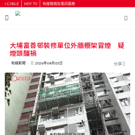
i-CABLE
HOY TV
有線寬頻及電訊服務
返回
大埔富善邨裝修單位外牆棚架冒煙 疑
按輸入鍵開始搜尋
煙頭釀禍
有線新聞
2026年04月03日
分享