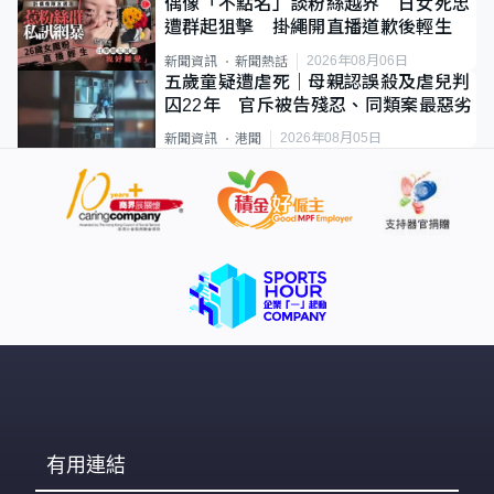
偶像「不點名」談粉絲越界 日女死忠
遭群起狙擊 掛繩開直播道歉後輕生
2026年08月06日
新聞資訊
新聞熱話
五歲童疑遭虐死｜母親認誤殺及虐兒判
囚22年 官斥被告殘忍、同類案最惡劣
2026年08月05日
新聞資訊
港聞
有用連結