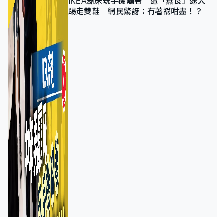
IKEA霸床玩手機瞓著 遭「無良」途人
踢走雙鞋 網民驚訝：冇著襪咁盡！？