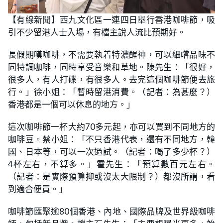
L
U
o
n
【有線新聞】西九文化區一連四日舉行香港咖啡節，吸
a
m
d
u
引不少留港人士入場，有檔主說人流比預期好。
e
t
d
e
:
2
長假期嘆咖啡，不需要執着特濃醒神，可以細嚐品味不
3
.
同特調咖啡，同時享受音樂和草地。陳先生：「很好，
8
1
很多人，有人打碟，有很多人。去完這個咖啡節便去旅
%
行。」徐小姐：「暫時留港消費。（記者：為甚麼？）
香港都是一個可以休息的地方。」
這次咖啡節一杯大約70多元起，亦可以買到不同地方的
咖啡豆。蔡小姐：「不只香港代表，還有不同地方，韓
國、日本等，可以一次過試。（記者：喝了多少杯？）
4杯左右，不算多。」霍先生：「預算數百元左右。
（記者：是實際預算抑或沒太大限制？）都沒所謂，看
到適合便買。」
咖啡節匯聚逾80個香港、內地、國際品牌及世界級咖啡