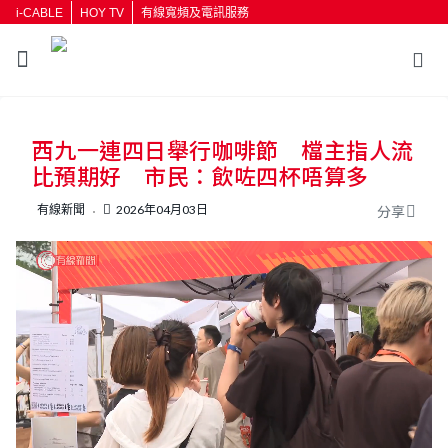
i-CABLE
HOY TV
有線寬頻及電訊服務
返回
西九一連四日舉行咖啡節 檔主指人流
按輸入鍵開始搜尋
比預期好 市民：飲咗四杯唔算多
有線新聞
2026年04月03日
分享