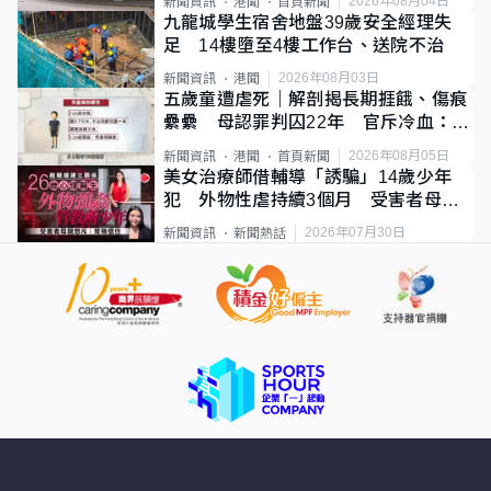
2026年08月04日
新聞資訊
港聞
首頁新聞
九龍城學生宿舍地盤39歲安全經理失
足 14樓墮至4樓工作台、送院不治
2026年08月03日
新聞資訊
港聞
五歲童遭虐死｜解剖揭長期捱餓、傷痕
纍纍 母認罪判囚22年 官斥冷血：同
類案最惡劣
2026年08月05日
新聞資訊
港聞
首頁新聞
美女治療師借輔導「誘騙」14歲少年
犯 外物性虐持續3個月 受害者母：
要保護其他人
2026年07月30日
新聞資訊
新聞熱話