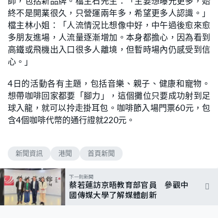
師，包括新品牌。檔主石先生：「主要想曝光更多，始
終不是開業很久，只營運兩年多，希望更多人認識。」
檔主林小姐：「人流情況比想像中好，中午過後愈來愈
多朋友進場，人流量逐漸增加。本身都擔心，因為看到
高鐵或飛機出入口很多人離境，但暫時場內仍感受到信
心。」
4日的活動各有主題，包括音樂、親子、健康和寵物。
想帶咖啡回家都要「腳力」，這個攤位只要成功射到足
球入龍，就可以拎走掛耳包。咖啡節入場門票60元，包
含4個咖啡代幣的通行證就220元。
新聞資訊
港聞
首頁新聞
下一則新聞
蔡若蓮訪京晤教育部官員 參觀中
國傳媒大學了解媒體創新