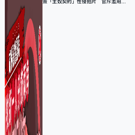
簽「主奴契約」性侵拍片 官斥濫用教
友信任、二審判囚9年