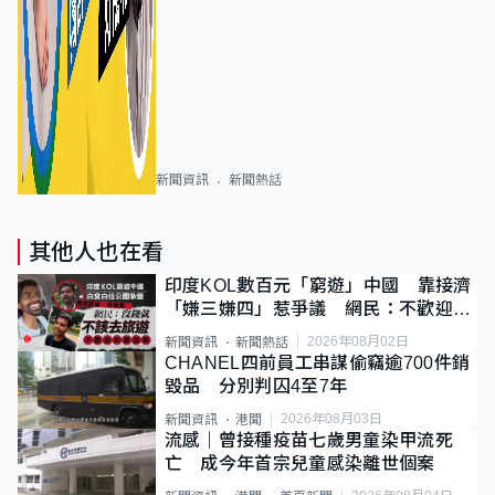
新聞資訊
新聞熱話
其他人也在看
印度KOL數百元「窮遊」中國 靠接濟
「嫌三嫌四」惹爭議 網民：不歡迎劣
質旅客
2026年08月02日
新聞資訊
新聞熱話
CHANEL四前員工串謀偷竊逾700件銷
毀品 分別判囚4至7年
2026年08月03日
新聞資訊
港聞
流感｜曾接種疫苗七歲男童染甲流死
亡 成今年首宗兒童感染離世個案