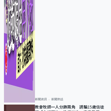
新聞資訊
新聞熱話
教會牧師一人分飾兩角 誘騙15歲信徒