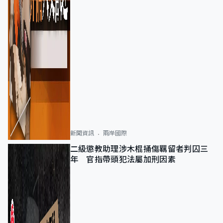
新聞資訊
兩岸國際
二級懲教助理涉木棍捅傷羈留者判囚三
年 官指帶頭犯法屬加刑因素