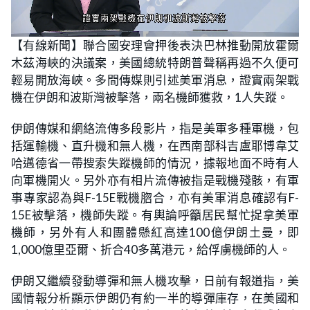
L
U
o
n
【有線新聞】聯合國安理會押後表決巴林推動開放霍爾
a
m
d
u
木茲海峽的決議案，美國總統特朗普聲稱再過不久便可
e
t
d
e
:
輕易開放海峽。多間傳媒則引述美軍消息，證實兩架戰
2
6
機在伊朗和波斯灣被擊落，兩名機師獲救，1人失蹤。
.
4
0
伊朗傳媒和網絡流傳多段影片，指是美軍多種軍機，包
%
括運輸機、直升機和無人機，在西南部科吉盧耶博韋艾
哈邁德省一帶搜索失蹤機師的情況，據報地面不時有人
向軍機開火。另外亦有相片流傳被指是戰機殘骸，有軍
事專家認為與F-15E戰機脗合，亦有美軍消息確認有F-
15E被擊落，機師失蹤。有輿論呼籲居民幫忙捉拿美軍
機師，另外有人和團體懸紅高達100億伊朗土曼，即
1,000億里亞爾、折合40多萬港元，給俘虜機師的人。
伊朗又繼續發動導彈和無人機攻擊，日前有報道指，美
國情報分析顯示伊朗仍有約一半的導彈庫存，在美國和