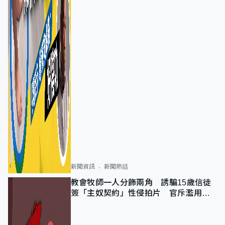
新聞資訊
新聞熱話
教會牧師一人分飾兩角 誘騙15歲信徒
簽「主奴契約」性侵拍片 官斥濫用教
友信任、二審判囚9年