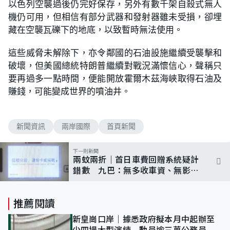
以色列空襲過後仍完好保存，另外有數千架自殺式無人
機仍可用，但相信有部分武器和發射器雖未受損，卻埋
藏在空襲瓦礫下的地底，以致暫時無法使用。
這些威脅未解除下，亦令鄰國的石油設施繼續受襲擊和
破壞，但美國總統特朗普繼續對戰況滿懷信心，聲稱只
要再過多一點時間，便能開放霍爾木茲海峽取得石油及
賺錢，可能變成世界的噴油井。
新聞資訊
兩岸國際
首頁新聞
下一則新聞
兩蚊兩折｜首日車費回贈系統疑計
錯數 九巴：無多收車資、無影響
補貼金額
推薦閱讀
新皇崗口岸｜據悉政府擬本月中起辦至