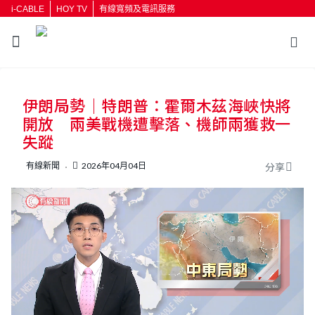
i-CABLE
HOY TV
有線寬頻及電訊服務
返回
伊朗局勢｜特朗普：霍爾木茲海峽快將
按輸入鍵開始搜尋
開放 兩美戰機遭擊落、機師兩獲救一
失蹤
有線新聞
2026年04月04日
分享