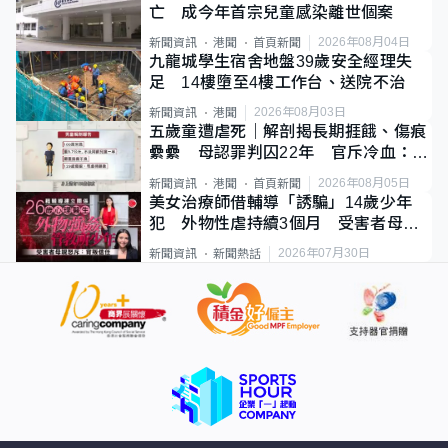
亡 成今年首宗兒童感染離世個案
2026年08月04日
新聞資訊
港聞
首頁新聞
九龍城學生宿舍地盤39歲安全經理失
足 14樓墮至4樓工作台、送院不治
2026年08月03日
新聞資訊
港聞
五歲童遭虐死｜解剖揭長期捱餓、傷痕
纍纍 母認罪判囚22年 官斥冷血：同
類案最惡劣
2026年08月05日
新聞資訊
港聞
首頁新聞
美女治療師借輔導「誘騙」14歲少年
犯 外物性虐持續3個月 受害者母：
要保護其他人
2026年07月30日
新聞資訊
新聞熱話