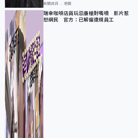
新聞資訊
港聞
瑞幸咖啡店員玩忌廉槍對嘴噴 影片惹
怒網民 官方：已解僱違規員工