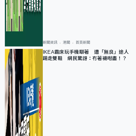
新聞資訊
港聞
首頁新聞
IKEA霸床玩手機瞓著 遭「無良」途人
踢走雙鞋 網民驚訝：冇著襪咁盡！？