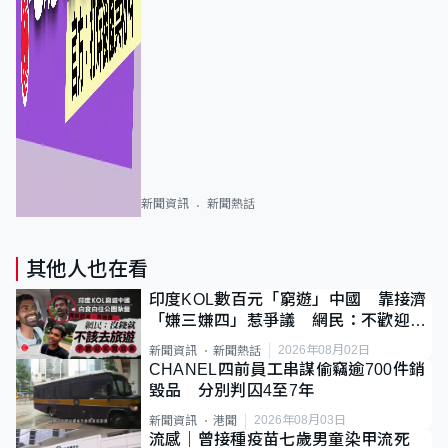
新聞資訊
新聞熱話
其他人也在看
印度KOL數百元「窮遊」中國 靠接濟
「嫌三嫌四」惹爭議 網民：不歡迎劣
質旅客
2026年08月02日
新聞資訊
新聞熱話
CHANEL四前員工串謀偷竊逾700件銷
毀品 分別判囚4至7年
2026年08月03日
新聞資訊
港聞
流感｜曾接種疫苗七歲男童染甲流死