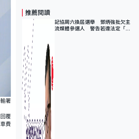
推薦閱讀
記協周六換屆選舉 鄧炳強批欠主
流媒體參選人 警告若違法定「釘
死你」
運輸署
巴回覆
在車費