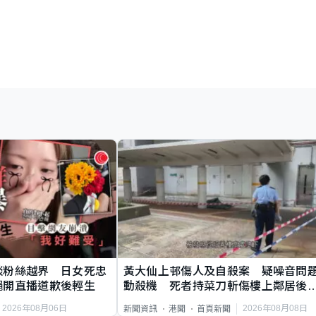
談粉絲越界 日女死忠
黃大仙上邨傷人及自殺案 疑噪音問
繩開直播道歉後輕生
動殺機 死者持菜刀斬傷樓上鄰居後
斃
2026年08月06日
2026年08月08日
新聞資訊
港聞
首頁新聞