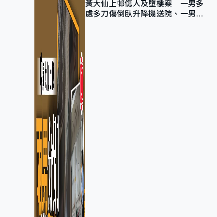
黃大仙上邨傷人及墮樓案 一男多
處多刀傷倒臥升降機送院、一男當
場不治