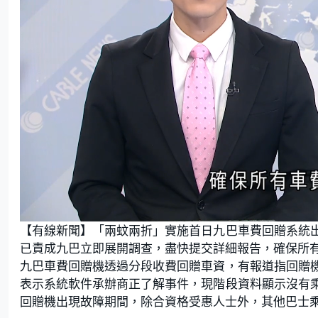
L
U
o
n
【有線新聞】「兩蚊兩折」實施首日九巴車費回贈系統
a
m
d
u
e
t
已責成九巴立即展開調查，盡快提交詳細報告，確保所
d
e
:
九巴車費回贈機透過分段收費回贈車資，有報道指回贈
5
6
.
表示系統軟件承辦商正了解事件，現階段資料顯示沒有
9
0
回贈機出現故障期間，除合資格受惠人士外，其他巴士
%