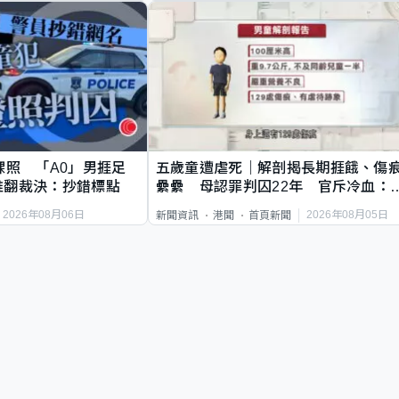
祼照 「A0」男捱足
五歲童遭虐死｜解剖揭長期捱餓、傷
推翻裁決：抄錯標點
纍纍 母認罪判囚22年 官斥冷血：
類案最惡劣
2026年08月06日
2026年08月05日
新聞資訊
港聞
首頁新聞