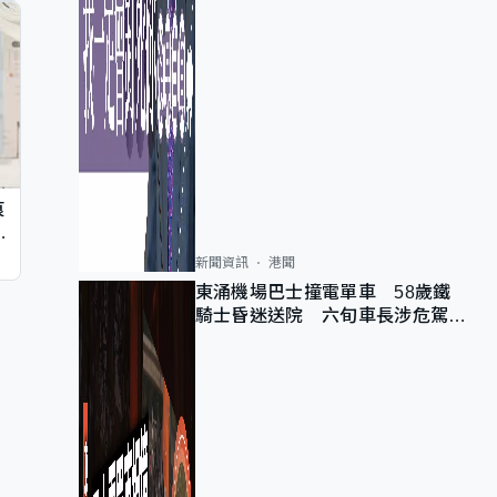
痕
同
新聞資訊
港聞
東涌機場巴士撞電單車 58歲鐵
騎士昏迷送院 六旬車長涉危駕被
捕