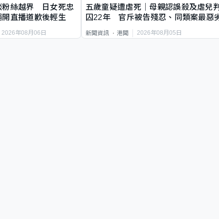
談粉絲越界 日女死忠
五歲童疑遭虐死｜母親認誤殺及虐兒
繩開直播道歉後輕生
囚22年 官斥被告殘忍、同類案最惡
2026年08月06日
2026年08月05日
新聞資訊
港聞