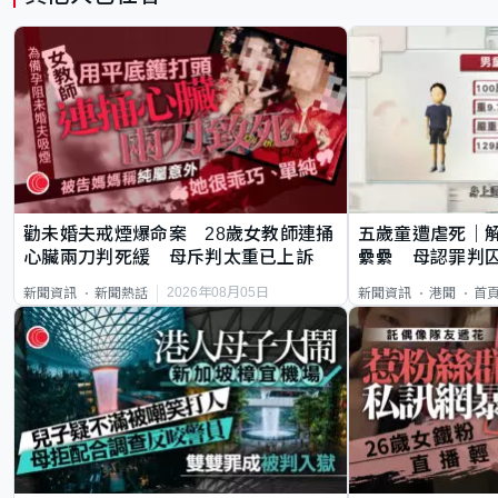
勸未婚夫戒煙爆命案 28歲女教師連捅
五歲童遭虐死｜
心臟兩刀判死緩 母斥判太重已上訴
纍纍 母認罪判囚
類案最惡劣
2026年08月05日
新聞資訊
新聞熱話
新聞資訊
港聞
首