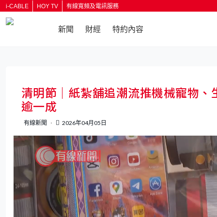
i-CABLE
HOY TV
有線寬頻及電訊服務
新聞
財經
特約內容
返回
清明節｜紙紮舖追潮流推機械寵物、
逾一成
有線新聞
2026年04月05日