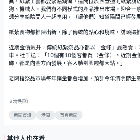
異，紙紮工藝都要緊貼潮流，這間位於西營盤的紙紮舖
狗、機械人，我們有不同模式的產品推出市場，迎合一
想分享給陰間人一起享用，（讓他們）知道陽間已經發
紙紮食物都推陳出新，除了傳統的點心和燒味，舖頭還
近期金價飆升，傳統紙紮祭品亦都以「金條」最熱賣，
車。杜千送：「10個有10個客都買（金條）。近期
飾，都是向金方面發展，客人聽到興趣都大點。」
老闆指祭品市場每年銷量都會增加，預計今年清明節生
清明節
新聞資訊
港聞
首頁新聞
其他人也在看