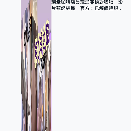
瑞幸咖啡店員玩忌廉槍對嘴噴 影
片惹怒網民 官方：已解僱違規員
工