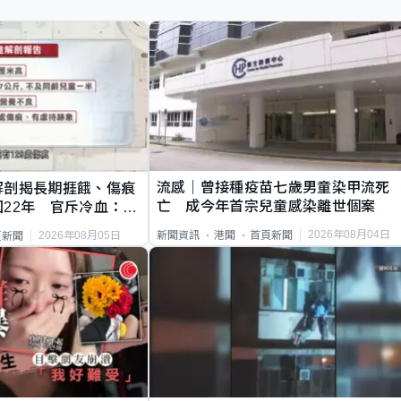
流感｜曾接種疫苗七歲男童染甲流死
解剖揭長期捱餓、傷痕
亡 成今年首宗兒童感染離世個案
22年 官斥冷血：同
2026年08月04日
新聞資訊
港聞
首頁新聞
2026年08月05日
頁新聞