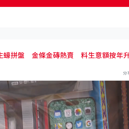
按輸入鍵開始搜尋
生蠔拼盤 金條金磚熱賣 料生意額按年
分