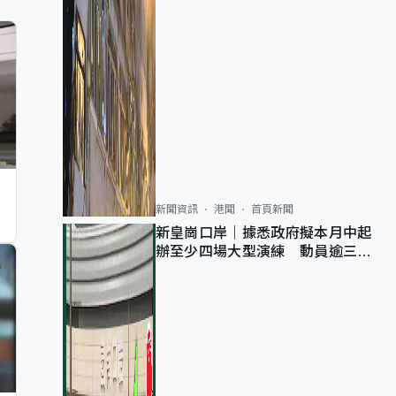
新聞資訊
港聞
首頁新聞
新皇崗口岸｜據悉政府擬本月中起
辦至少四場大型演練 動員逾三萬
公務員人次測試