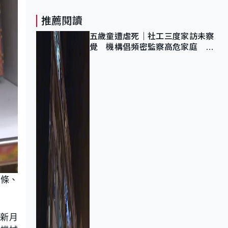
推薦閱讀
五歲童遭虐死｜社工三度家訪未察
覺 機構倡頻密監察高危家庭 管
浩鳴籲加強跨部門協作
金條、
日新月