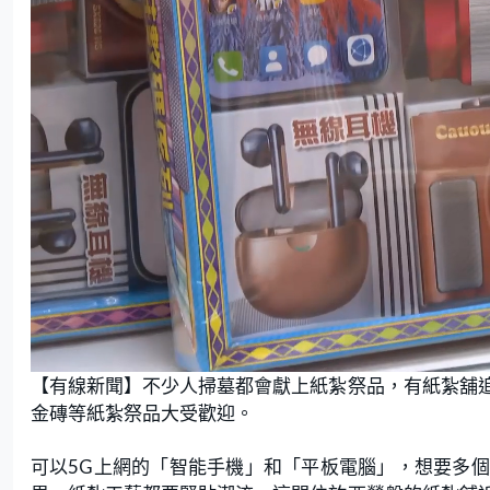
L
U
o
n
【有線新聞】不少人掃墓都會獻上紙紮祭品，有紙紮舖
a
m
d
u
e
t
金磚等紙紮祭品大受歡迎。
d
e
:
2
3
.
可以5G上網的「智能手機」和「平板電腦」，想要多
4
8
%