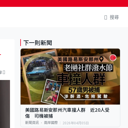
搜尋
下一則新聞
升
享
美國路易斯安那州汽車撞人群 近20人受
傷 司機被捕
2026年04月05日
新聞資訊
兩岸國際