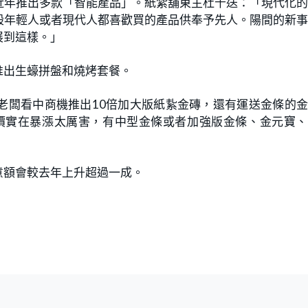
近年推出多款「智能產品」。紙紮舖東主杜千送：「現代化
般年輕人或者現代人都喜歡買的產品供奉予先人。陽間的新
展到這樣。」
推出生蠔拼盤和燒烤套餐。
老闆看中商機推出10倍加大版紙紥金磚，還有運送金條的
金價實在暴漲太厲害，有中型金條或者加強版金條、金元寶
意額會較去年上升超過一成。